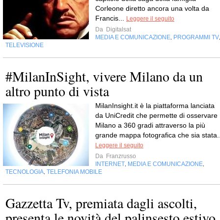
Corleone diretto ancora una volta da
Francis...
Leggere il seguito
Da
Digitalsat
MEDIA E COMUNICAZIONE
PROGRAMMI TV
,
TELEVISIONE
#MilanInSight, vivere Milano da un
altro punto di vista
MilanInsight.it è la piattaforma lanciata
da UniCredit che permette di osservare
Milano a 360 gradi attraverso la più
grande mappa fotografica che sia stata..
Leggere il seguito
Da
Franzrusso
INTERNET
MEDIA E COMUNICAZIONE
,
,
TECNOLOGIA
TELEFONIA MOBILE
,
Gazzetta Tv, premiata dagli ascolti,
presenta le novità del palinsesto estivo