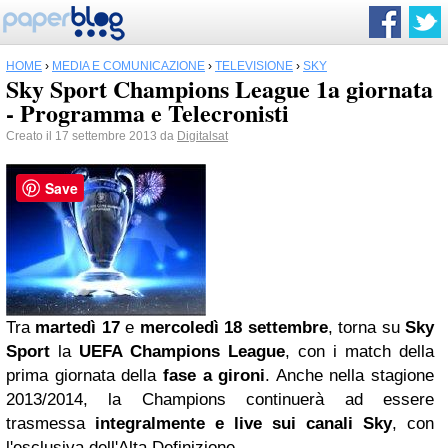
HOME
›
MEDIA E COMUNICAZIONE
›
TELEVISIONE
›
SKY
Sky Sport Champions League 1a giornata
- Programma e Telecronisti
Creato il 17 settembre 2013 da
Digitalsat
Save
Tra
martedì 17
e
mercoledì 18 settembre
, torna su
Sky
Sport
la
UEFA Champions League
,
con
i match della
prima giornata della
fase a gironi
. Anche nella stagione
2013/2014, la Champions continuerà ad essere
trasmessa
integralmente e live sui canali Sky
, con
l'esclusiva dell'Alta Definizione.