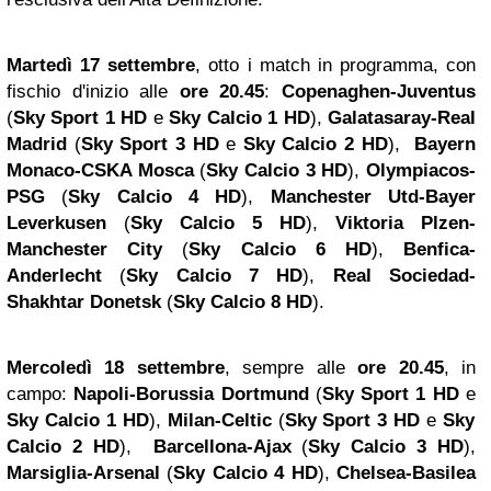
Martedì 17 settembre
, otto i match in programma, con
fischio d'inizio alle
ore 20.45
:
Copenaghen-Juventus
(
Sky Sport 1 HD
e
Sky Calcio 1 HD
),
Galatasaray-Real
Madrid
(
Sky Sport 3 HD
e
Sky Calcio 2 HD
),
Bayern
Monaco-CSKA Mosca
(
Sky Calcio 3 HD
),
Olympiacos-
PSG
(
Sky Calcio 4 HD
),
Manchester
Utd-Bayer
Leverkusen
(
Sky Calcio 5 HD
),
Viktoria Plzen-
Manchester City
(
Sky Calcio 6 HD
),
Benfica-
Anderlecht
(
Sky Calcio 7 HD
),
Real Sociedad-
Shakhtar Donetsk
(
Sky Calcio 8 HD
).
Mercoledì 18 settembre
, sempre alle
ore 20.45
, in
campo:
Napoli-Borussia Dortmund
(
Sky Sport 1 HD
e
Sky Calcio 1 HD
),
Milan-Celtic
(
Sky Sport 3 HD
e
Sky
Calcio 2 HD
),
Barcellona-Ajax
(
Sky Calcio 3 HD
),
Marsiglia-Arsenal
(
Sky Calcio 4 HD
),
Chelsea-Basilea