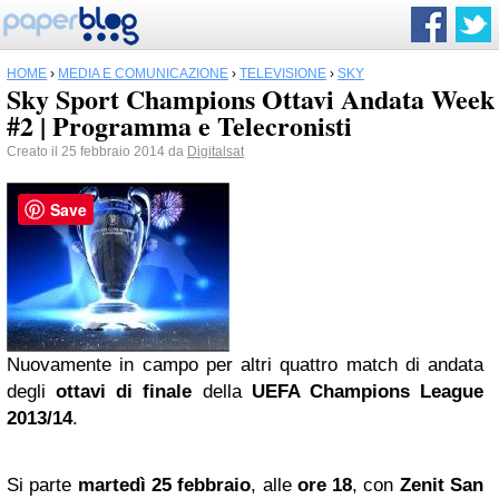
HOME
›
MEDIA E COMUNICAZIONE
›
TELEVISIONE
›
SKY
Sky Sport Champions Ottavi Andata Week
#2 | Programma e Telecronisti
Creato il 25 febbraio 2014 da
Digitalsat
Save
Nuovamente in campo per altri quattro match di andata
degli
ottavi di finale
della
UEFA Champions League
2013/14
.
Si parte
martedì 25 febbraio
, alle
ore 18
, con
Zenit San