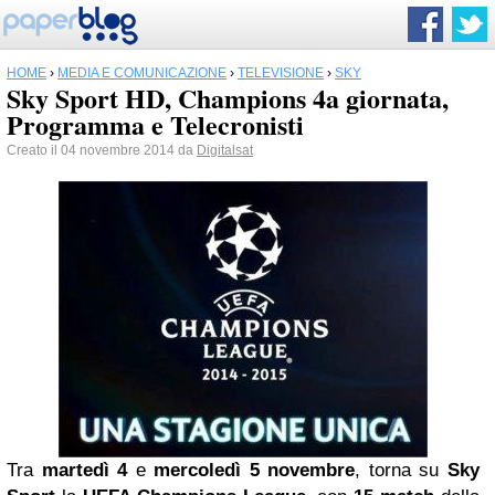
HOME
›
MEDIA E COMUNICAZIONE
›
TELEVISIONE
›
SKY
Sky Sport HD, Champions 4a giornata,
Programma e Telecronisti
Creato il 04 novembre 2014 da
Digitalsat
Tra
martedì 4
e
mercoledì 5 novembre
, torna su
Sky