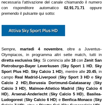
necessaria l'attivazione del canale chiamando il numero
con risponditore automatico
02.91.71.71
oppure
premendo il pulsante qui sotto:
Sempre,
martedì 4 novembre
, oltre a Juventus-
Olympiacos, in programma altri sette match, tutti in
diretta esclusiva Sky
. Si comincia alle
18
con
Zenit San
Pietroburgo-Bayer Leverkusen
(
Sky Sport 1 HD
,
Sky
Sport Plus HD
,
Sky Calcio 1 HD
), mentre alle
20.45
, in
campo
Real Madrid-Liverpool
(
Sky Sport 3 HD
e
Sky
Calcio 2 HD
),
Borussia Dortmund-Galatasaray
(
Sky
Calcio 3 HD
),
Malmoe-Atletico Madrid
(
Sky Calcio 4
HD
),
Arsenal-Anderlecht
(
Sky Calcio 5 HD
),
Basilea-
Ludogorest
(
Sky Calcio 6 HD
) e
Benfica-Monaco
(
Sky