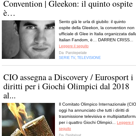
Convention | Gleekon: il quinto ospite
è…
Sento già le urla di giubilo: il quinto
ospite della Gleekon, la convention non
ufficiale di Glee in Italia organizzata dall
Italian Fandom, è… DARREN CRISS...
Leggere il seguito
Da
Parolepelate
SERIE TV
TELEVISIONE
,
CIO assegna a Discovery / Eurosport i
diritti per i Giochi Olimpici dal 2018
al...
Il Comitato Olimpico Internazionale (CIO
oggi ha annunciato che tutti i diritti di
trasmissione televisiva e multipiattaform
per i quattro Giochi Olimpici...
Leggere il
seguito
Da
Digitalsat