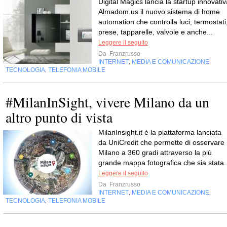
Digital Magics lancia la startup innovativ
Almadom.us il nuovo sistema di home
automation che controlla luci, termostati
prese, tapparelle, valvole e anche...
Leggere il seguito
Da
Franzrusso
INTERNET
MEDIA E COMUNICAZIONE
,
,
TECNOLOGIA
TELEFONIA MOBILE
,
#MilanInSight, vivere Milano da un
altro punto di vista
MilanInsight.it è la piattaforma lanciata
da UniCredit che permette di osservare
Milano a 360 gradi attraverso la più
grande mappa fotografica che sia stata..
Leggere il seguito
Da
Franzrusso
INTERNET
MEDIA E COMUNICAZIONE
,
,
TECNOLOGIA
TELEFONIA MOBILE
,