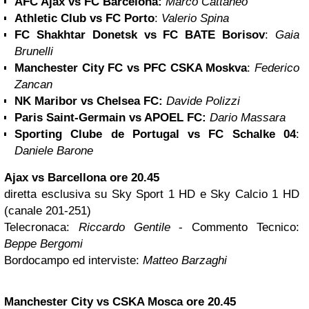
AFC Ajax vs FC Barcelona:
Marco Cattaneo
Athletic Club vs FC Porto
:
Valerio Spina
FC Shakhtar Donetsk vs FC BATE Borisov
:
Gaia
Brunelli
Manchester City FC vs PFC CSKA Moskva
:
Federico
Zancan
NK Maribor vs Chelsea FC:
Davide Polizzi
Paris Saint-Germain vs APOEL FC:
Dario Massara
Sporting Clube de Portugal vs FC Schalke 04
:
Daniele Barone
Ajax vs
Barcellona
ore 20.45
diretta esclusiva su Sky Sport 1 HD e Sky Calcio 1 HD
(canale 201-251)
Telecronaca:
Riccardo Gentile
- Commento Tecnico:
Beppe Bergomi
Bordocampo ed interviste:
Matteo Barzaghi
Manchester City vs CSKA
Mosca
ore 20.45