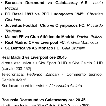
Borussia
Dortmund
vs Galatasaray A.S
.:
Lucio
Rizzica
FC Basel 1893 vs PFC Ludogorets 1945:
Christian
Giordano
Juventus Football Club vs Olympiacos FC:
Riccardo
Trevisani
Malmö FF vs Club Atlético de Madrid:
Davide Polizzi
Real Madrid CF vs
Liverpool
FC
:
Andrea Marinozzi
SL Benfica vs AS
Monaco
FC:
Gaia Brunelli
Real Madrid vs Liverpool ore 20.45
diretta esclusiva su Sky Sport 3 HD e Sky Calcio 2 HD
(canale 203-252)
Telecronaca:
Federico Zancan -
Commento tecnico:
Daniele Adani
Bordocampo ed interviste:
Alessandro Alciato
Borussia Dortmund vs Galatasaray ore 20.45
diretta esclusiva su Sky Calcio 3 HD (canale 253)