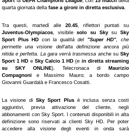
Sport
la
UEFA Champions League
,
con
15 match
della
quarta giornata della
fase a gironi in diretta esclusiva
.
Tra questi, martedì alle
20.45
, riflettori puntati su
Juventus-Olympiacos
, visibile
solo su Sky
su
Sky
Sport Plus HD
con la qualità del
"Super HD"
, che
permette una visione dell'alta definizione ancora più
nitida e perfetta. La gara verrà trasmessa
anche su
Sky
Sport 1 HD
e
Sky Calcio 1 HD
(e
in diretta streaming
su SKY ONLINE
). Telecronaca di
Maurizio
Compagnoni
e Massimo Mauro; a bordo campo
Giovanni Guardalà e Francesco Cosatti.
La visione di
Sky Sport Plus
è inclusa senza costi
aggiuntivi, previa attivazione del cliente, negli
abbonamenti con Sky Sport. I contenuti disponibili in alta
definizione sono riservati ai clienti Sky HD.
Per poter
accedere alla visione degli eventi in onda s
arà