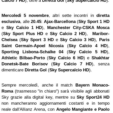
Calcio 7 HD
), oltre a
Diretta Gol
(
Sky Supercalcio HD
).
Mercoledì 5 novembre
,
altri sette incontri in
diretta
esclusiva
, alle
20.45
:
Ajax-Barcellona
(
Sky Sport 1 HD
e
Sky Calcio 1 HD
),
Manchester
City-CSKA Mosca
(
Sky Sport Plus HD
e
Sky Calcio 2 HD
),
Maribor-
Chelsea
(
Sky Sport 3 HD
e
Sky Calcio 3 HD
),
Paris
Saint Germain-Apoel Nicosia
(
Sky Calcio 4 HD
),
Sporting Lisbona-Schalke 04
(
Sky Calcio 5 HD
),
Athletic Bilbao-Porto
(
Sky Calcio 6 HD
) e
Shakhtar
Donetsk-Bate Borisov
(
Sky Calcio 7 HD
), senza
dimenticare
Diretta Gol
(
Sky Supercalcio HD
).
Sempre mercoledì, anche il match
Bayern Monaco-
Roma
(trasmesso "in chiaro") sarà visibile agli abbonati
Sky grazie alla digital key, mentre su
Sky Sport24 HD
non mancheranno aggiornamenti costanti e in tempo
reale dall'Allianz Arena, con
Angelo Mangiante
e Paolo