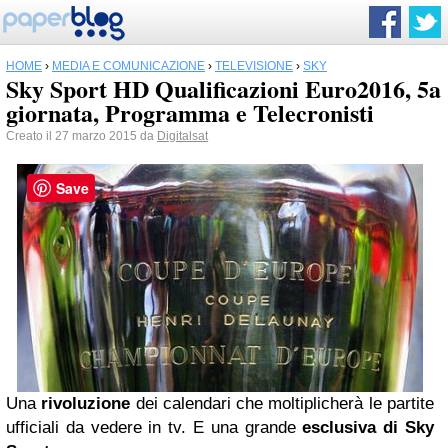
HOME
›
MEDIA E COMUNICAZIONE
›
TELEVISIONE
›
SKY
Sky Sport HD Qualificazioni Euro2016, 5a
giornata, Programma e Telecronisti
Creato il 27 marzo 2015 da
Digitalsat
Save
Una
rivoluzione
dei calendari che moltiplicherà le partite
ufficiali da vedere in tv. E una grande
esclusiva di Sky