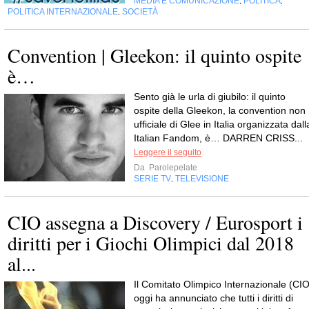
MEDIA E COMUNICAZIONE
POLITICA
,
,
POLITICA INTERNAZIONALE
SOCIETÀ
,
Convention | Gleekon: il quinto ospite
è…
Sento già le urla di giubilo: il quinto
ospite della Gleekon, la convention non
ufficiale di Glee in Italia organizzata dall
Italian Fandom, è… DARREN CRISS...
Leggere il seguito
Da
Parolepelate
SERIE TV
TELEVISIONE
,
CIO assegna a Discovery / Eurosport i
diritti per i Giochi Olimpici dal 2018
al...
Il Comitato Olimpico Internazionale (CIO
oggi ha annunciato che tutti i diritti di