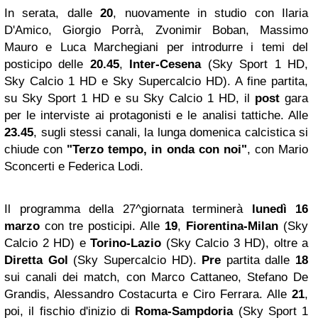
In serata, dalle
20
, nuovamente in studio con Ilaria
D'Amico, Giorgio Porrà, Zvonimir Boban, Massimo
Mauro e Luca Marchegiani per introdurre i temi del
posticipo delle
20.45
,
Inter-Cesena
(Sky Sport 1 HD,
Sky Calcio 1 HD e Sky Supercalcio HD). A fine partita,
su Sky Sport 1 HD e su Sky Calcio 1 HD, il
post
gara
per le interviste ai protagonisti e le analisi tattiche. Alle
23.45
, sugli stessi canali, la lunga domenica calcistica si
chiude con
"Terzo tempo, in onda con noi"
, con Mario
Sconcerti e Federica Lodi.
Il programma della 27^giornata terminerà
lunedì 16
marzo
con tre posticipi. Alle
19
,
Fiorentina-Milan
(Sky
Calcio 2 HD) e
Torino-Lazio
(Sky Calcio 3 HD), oltre a
Diretta Gol
(Sky Supercalcio HD).
Pre
partita dalle
18
sui canali dei match, con Marco Cattaneo, Stefano De
Grandis, Alessandro Costacurta e Ciro Ferrara. Alle
21
,
poi, il fischio d'inizio di
Roma-Sampdoria
(Sky Sport 1