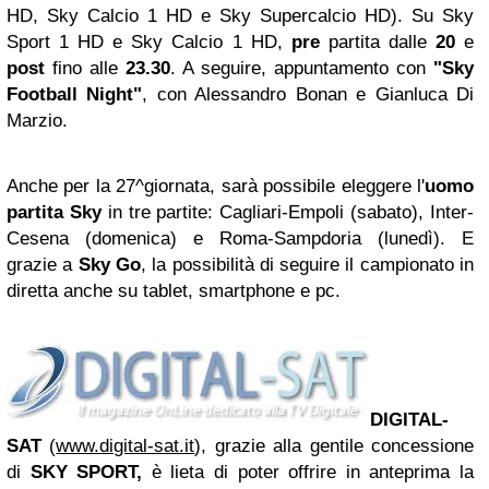
HD, Sky Calcio 1 HD e Sky Supercalcio HD). Su Sky
Sport 1 HD e Sky Calcio 1 HD,
pre
partita dalle
20
e
post
fino alle
23.30
. A seguire, appuntamento con
"Sky
Football Night"
, con Alessandro Bonan e Gianluca Di
Marzio.
Anche per la 27^giornata, sarà possibile eleggere l'
uomo
partita Sky
in tre partite: Cagliari-Empoli (sabato), Inter-
Cesena (domenica) e Roma-Sampdoria (lunedì). E
grazie a
Sky Go
, la possibilità di seguire il campionato in
diretta anche su tablet, smartphone e pc.
DIGITAL-
SAT
(
www.digital-sat.it
), grazie alla gentile concessione
di
SKY SPORT,
è lieta di poter offrire in anteprima la