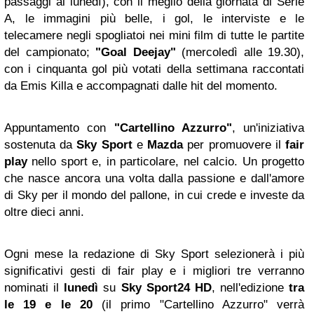
passaggi al lunedì), con il meglio della giornata di Serie
A, le immagini più belle, i gol, le interviste e le
telecamere negli spogliatoi nei mini film di tutte le partite
del campionato;
"Goal Deejay"
(mercoledì alle 19.30),
con i cinquanta gol più votati della settimana raccontati
da Emis Killa e accompagnati dalle hit del momento.
Appuntamento con
"Cartellino Azzurro"
, un'iniziativa
sostenuta da
Sky Sport
e
Mazda
per promuovere il
fair
play
nello sport e, in particolare, nel calcio. Un progetto
che nasce ancora una volta dalla passione e dall'amore
di Sky per il mondo del pallone, in cui crede e investe da
oltre dieci anni.
Ogni mese la redazione di Sky Sport selezionerà i più
significativi gesti di fair play e i migliori tre verranno
nominati il
lunedì
su
Sky Sport24 HD
, nell'edizione
tra
le 19 e le 20
(il primo "Cartellino Azzurro" verrà