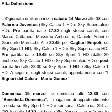
Alta Definizione
.
L'8^giornata di ritorno inizia
sabato 14 Marzo
alle
18
con
Palermo-Juventus
(Sky Calcio 1 HD e Sky Supercalcio
HD).
Pre
partita dalle
17.30
sugli stessi canali, con
Marco Cattaneo, Massimo Ambrosini, Daniele Adani e
Giancarlo Marocchi. Alle
20.45
, poi,
Cagliari-Empoli
, su
Sky Sport 1 HD, Sky Calcio 1 HD e Sky Supercalcio HD.
Pre
partita dalle
19.45
su Sky Sport 1 HD (dalle 20
anche su Sky Calcio 1 HD e Sky Supercalcio HD) e
post
partita fino alle 23.30 su Sky Sport 1 HD e Sky Calcio 1
HD. A seguire, sugli stessi canali, appuntamento con
"I
Signori del Calcio - Mario Gomez"
.
Domenica 15 marzo
,
si comincia alle
12.30
con
"Benedetta Domenica"
, il magazine di approfondimento
in onda su Sky Sport 1 HD e sui canali Calcio dal 251 al
253 (e dalle
14.30
anche su Sky Supercalcio HD) per le