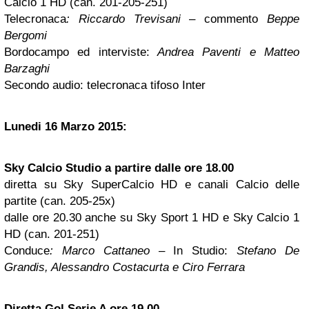
Calcio 1 HD (can. 201-205-251)
Telecronaca
: Riccardo Trevisani
– commento
Beppe
Bergomi
Bordocampo ed interviste:
Andrea Paventi e Matteo
Barzaghi
Secondo audio: telecronaca tifoso Inter
Lunedi 16 Marzo 2015:
Sky Calcio Studio a partire dalle ore 18.00
diretta su Sky SuperCalcio HD e canali Calcio delle
partite (can. 205-25x)
dalle ore 20.30 anche su Sky Sport 1 HD e Sky Calcio 1
HD (can. 201-251)
Conduce
: Marco Cattaneo
– In Studio:
Stefano De
Grandis, Alessandro Costacurta e Ciro Ferrara
Diretta Gol Serie A ore 19.00