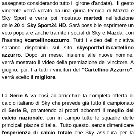
assegnato considerando tutto il girone d'andata). Il gesto
vincente verrà votato da una giuria tecnica di Mazda e
Sky Sport e verrà poi mostrato
martedì
nell'edizione
delle
20
di
Sky Sport24 HD
. Sarà possibile esprimere un
voto popolare anche tramite i social di Sky e Mazda, con
l'hashtag
#cartellinoazzurro
. Tutti i video dell'iniziativa
saranno disponibili sul sito
skysporthd.it/cartellino
azzurro
. Dopo un mese, insieme alle nuove nomine,
verrà mostrato il video della premiazione del vincitore. A
giugno, poi, tra tutti i vincitori del
"Cartellino Azzurro"
,
verrà scelto il
migliore
.
La
Serie A
va così ad arricchire la completa offerta di
calcio italiano di Sky che prevede già tutto il campionato
di
Serie B
, garantendo ai propri abbonati il
meglio del
calcio nazionale
, con in campo tutte le squadre delle
principali piazze d'Italia. Tutto questo, senza dimenticare
l'
esperienza di calcio totale
che Sky assicura per la