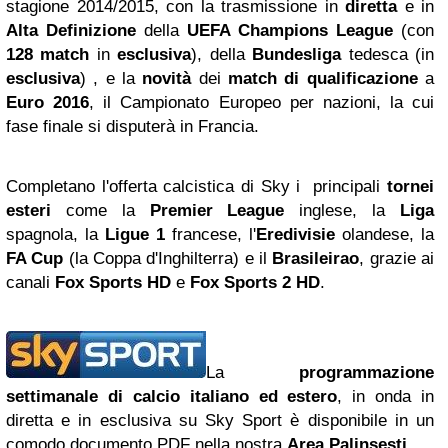
stagione 2014/2015, con la trasmissione in
diretta
e in
Alta Definizione
della
UEFA
Champions League
(con
128 match
in
esclusiva
), della
Bundesliga
tedesca (in
esclusiva
) ,
e la
novità
dei
match di qualificazione
a
Euro 2016
, il Campionato Europeo per nazioni, la cui
fase finale si disputerà in Francia.
Completano l'offerta calcistica di Sky i principali
tornei
esteri
come la
Premier League
inglese, la
Liga
spagnola, la
Ligue 1
francese, l'
Eredivisie
olandese, la
FA Cup
(la Coppa d'Inghilterra) e il
Brasileirao
, grazie ai
canali
Fox Sports HD
e
Fox Sports 2 HD
.
La
programmazione
settimanale di calcio italiano ed estero
, in onda in
diretta e in esclusiva su Sky Sport è disponibile in un
comodo documento PDF nella nostra
Area Palinsesti
.