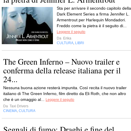
Sta per arrivare il secondo capitolo della
Dark Element Series a firma Jennifer L.
Armentrout per Harlequin Mondadori.
Freddo come la pietra è il seguito di...
Leggere il seguito
Da
Erika
CULTURA
LIBRI
,
The Green Inferno – Nuovo trailer e
conferma della release italiana per il
24...
Nessuna buona azione resterà impunita. Così recita il nuovo trailer
italiano di The Green Inferno, film diretto da Eli Roth, che non altro
che è un omaggio al...
Leggere il seguito
Da
Taxi Drivers
CINEMA
CULTURA
,
Segnali di fumo: Draghi e fine del