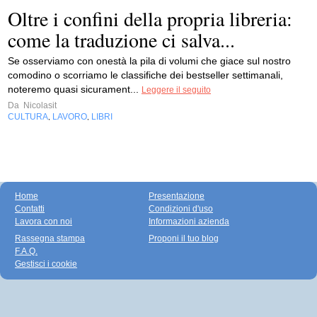
Oltre i confini della propria libreria:
come la traduzione ci salva...
Se osserviamo con onestà la pila di volumi che giace sul nostro
comodino o scorriamo le classifiche dei bestseller settimanali,
noteremo quasi sicurament...
Leggere il seguito
Da
Nicolasit
CULTURA
LAVORO
LIBRI
,
,
Home
Presentazione
Contatti
Condizioni d'uso
Lavora con noi
Informazioni azienda
Rassegna stampa
Proponi il tuo blog
F.A.Q.
Gestisci i cookie