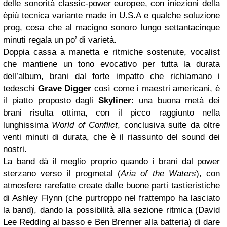
delle sonorità classic-power europee, con iniezioni della
èpiù tecnica variante made in U.S.A e qualche soluzione
prog, cosa che al macigno sonoro lungo settantacinque
minuti regala un po’ di varietà.
Doppia cassa a manetta e ritmiche sostenute, vocalist
che mantiene un tono evocativo per tutta la durata
dell’album, brani dal forte impatto che richiamano i
tedeschi
Grave Digger
così come i maestri americani, è
il piatto proposto dagli
Skyliner
: una buona metà dei
brani risulta ottima, con il picco raggiunto nella
lunghissima
World of Conflict
, conclusiva suite da oltre
venti minuti di durata, che è il riassunto del sound dei
nostri.
La band dà il meglio proprio quando i brani dal power
sterzano verso il progmetal (
Aria of the Waters
), con
atmosfere rarefatte create dalle buone parti tastieristiche
di Ashley Flynn (che purtroppo nel frattempo ha lasciato
la band), dando la possibilità alla sezione ritmica (David
Lee Redding al basso e Ben Brenner alla batteria) di dare