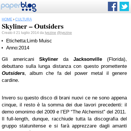
HOME
›
CULTURA
Skyliner – Outsiders
Creato il 21 luglio 2014 da
Iyezine
@iyezine
Etichetta:
Limb Muisc
Anno:
2014
Gli americani
Skyliner
da
Jacksonville
(Florida),
debuttano sulla lunga distanza con questo promettente
Outsiders
, album che fa del power metal il genere
cardine.
Invero su questo disco di brani nuovi ce ne sono appena
cinque, il resto è la somma dei due lavori precedenti: il
demo omonimo del 2009 e l’EP “The Alchemist” del 2011.
Il full-length, dunque, racchiude tutta la discografia del
gruppo statunitense e si farà apprezzare dagli amanti