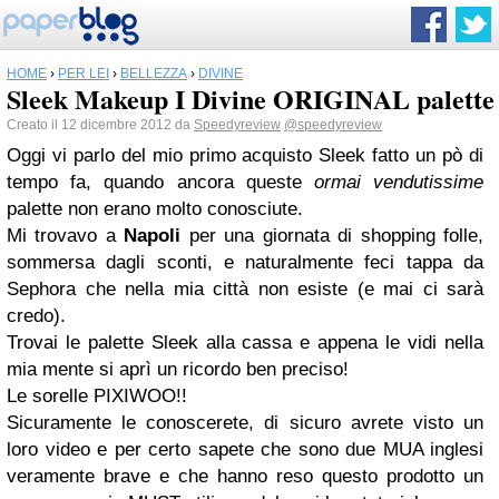
HOME
›
PER LEI
›
BELLEZZA
›
DIVINE
Sleek Makeup I Divine ORIGINAL palette
Creato il 12 dicembre 2012 da
Speedyreview
@speedyreview
Oggi vi parlo del mio primo acquisto Sleek fatto un pò di
tempo fa, quando ancora queste
ormai vendutissime
palette non erano molto conosciute.
Mi trovavo a
Napoli
per una giornata di shopping folle,
sommersa dagli sconti, e naturalmente feci tappa da
Sephora
che nella mia città non esiste (e mai ci sarà
credo).
Trovai le palette Sleek alla cassa e appena le vidi nella
mia mente si aprì un ricordo ben preciso!
Le sorelle PIXIWOO!!
Sicuramente le conoscerete, di sicuro avrete visto un
loro video e per certo sapete che sono due MUA inglesi
veramente brave e che hanno reso questo prodotto un