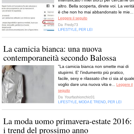
intensificato i miei sforzi per cercarne u
altro. Bella scoperta, direte voi. La verit
è che non ho mai abbandonato le mie...
Leggere il seguito
Da
Fredy73
LIFESTYLE
PER LEI
,
La camicia bianca: una nuova
contemporaneità secondo Balossa
"La camicia bianca non smette mai di
stupirmi. E' l'indumento più pratico,
facile, sexy e rilassato che ci sia al qual
voglio dare una nuova vita e...
Leggere il
seguito
Da
Yourfashionchic01
LIFESTYLE
MODA E TREND
PER LEI
,
,
La moda uomo primavera-estate 2016:
i trend del prossimo anno