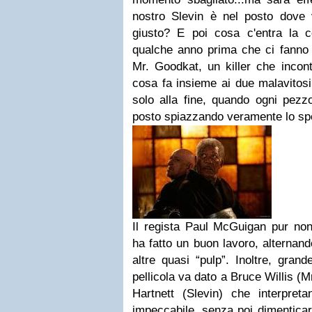
nostro Slevin è nel posto dove
giusto? E poi cosa c'entra la co
qualche anno prima che ci fanno v
Mr. Goodkat, un killer che incont
cosa fa insieme ai due malavitosi
solo alla fine, quando ogni pezz
posto spiazzando veramente lo spe
Il regista Paul McGuigan pur no
ha fatto un buon lavoro, alternan
altre quasi “pulp”. Inoltre, grand
pellicola va dato a Bruce Willis (M
Hartnett (Slevin) che interpreta
impeccabile, senza poi dimenticar