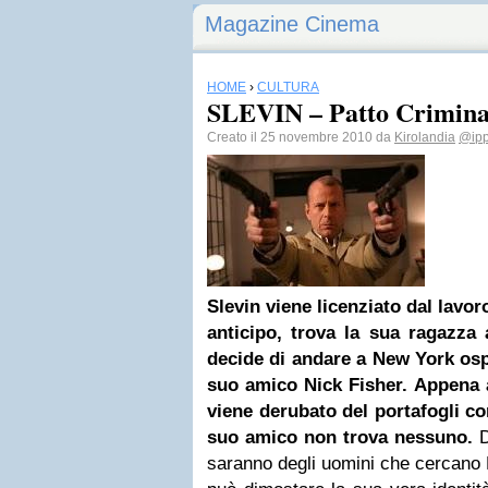
Magazine Cinema
HOME
›
CULTURA
SLEVIN – Patto Crimina
Creato il 25 novembre 2010 da
Kirolandia
@ipp
S
levin viene licenziato dal lavo
anticipo, trova la sua ragazza 
decide di andare a New York osp
suo amico Nick Fisher. Appena 
viene derubato del portafogli co
suo amico non trova nessuno.
D
saranno degli uomini che cercano 