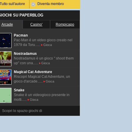
Tutto sull'autore
Diventa membro
 GIOCHI SU PAPERBLOG
Arcade
Casino'
Rompicapo
Pacman
Pac-Man é un video gioco creato nel
1979 da Toru......
Gioca
Nostradamus
Nostradamus è un gioco " shoot them
up" con una......
Gioca
Magical Cat Adventure
Riscopri Magical Cat Adventure, un
gioco d'arcade......
Gioca
Snake
Snake è un videogioco presente in
molti......
Gioca
Scopri lo spazio giochi di