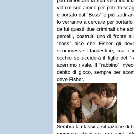
può dimostare la sua vera identit
volto il suo amico per poterlo sca
e portato dal “Boss” e più tardi a
lo verranno a cercare per portarlo
da lui questi due criminali che abi
gemelli, costruiti uno di fronte al
“boss” dice che Fisher gli dev
scommesse clandestine, ma ch
occhio se ucciderà il figlio del 
acerrimo rivale. Il “rabbino” inve
debito di gioco, sempre per scom
deve Fisher.
Sembra la classica situazione di tr
momento sbagliato...ma sarà effe