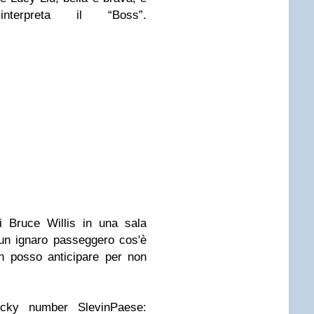
erpreta il “Boss”.
i Bruce Willis in una sala
 un ignaro passeggero cos'è
n posso anticipare per non
Lucky number Slevin
Paese: