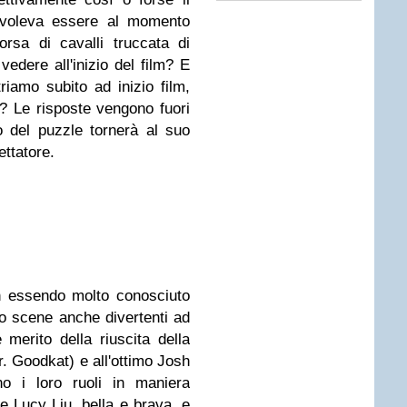
 voleva essere al momento
rsa di cavalli truccata di
edere all'inizio del film? E
riamo subito ad inizio film,
? Le risposte vengono fuori
o del puzzle tornerà al suo
ttatore.
n essendo molto conosciuto
do scene anche divertenti ad
e merito della riuscita della
r. Goodkat) e all'ottimo Josh
no i loro ruoli in maniera
e Lucy Liu, bella e brava, e