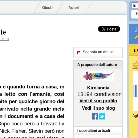
Giochi
Autori
le
okiro
L
Segnala un abuso
L'
A proposito dell'autore
GI
ro e quando torna a casa, in
Kirolandia
a letto con l'amante, così
13194
condivisioni
Vedi il suo profilo
ite per qualche giorno del
Vedi il suo blog
arrivato nella grande mela
n i documenti e a casa del
Agi
opo poco però a trovare lui
Nick Fisher. Slevin però non
I suoi ultimi articoli