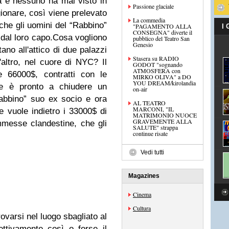
à e nessuno ha mai visto in
Passione glaciale
gionare, così viene prelevato
La commedia
nche gli uomini del “Rabbino”
"PAGAMENTO ALLA
I
CONSEGNA" diverte il
 dal loro capo.Cosa vogliono
pubblico del Teatro San
Genesio
tano all'attico di due palazzi
Stasera su RADIO
l'altro, nel cuore di NYC? Il
GODOT "sognando
ATMOSFERA con
e 66000$, contratti con le
MIRKO OLIVA" a DO
YOU DREAM/kirolandia
e è pronto a chiudere un
on-air
“rabbino” suo ex socio e ora
AL TEATRO
MARCONI, "IL
ce vuole indietro i 33000$ di
MATRIMONIO NUOCE
GRAVEMENTE ALLA
messe clandestine, che gli
SALUTE" strappa
continue risate
Vedi tutti
Magazines
Cinema
Cultura
ovarsi nel luogo sbagliato al
ttivamente così o forse il