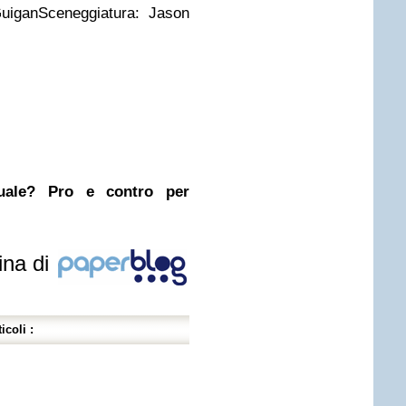
uigan
Sceneggiatura: Jason
nuale? Pro e contro per
ina di
icoli :