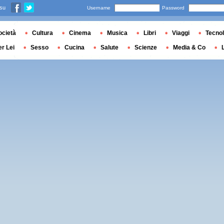
 su
Username
Password
ocietà
Cultura
Cinema
Musica
Libri
Viaggi
Tecnol
er Lei
Sesso
Cucina
Salute
Scienze
Media & Co