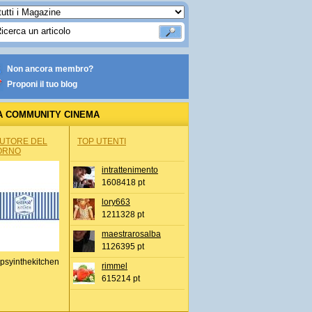
Non ancora membro?
Proponi il tuo blog
A COMMUNITY CINEMA
AUTORE DEL
TOP UTENTI
ORNO
intrattenimento
1608418 pt
lory663
1211328 pt
maestrarosalba
1126395 pt
psyinthekitchen
rimmel
615214 pt