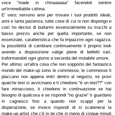
voce "made in chinaaaaaa" facendoti sentire
un'irrimediabile cafona.
E' vero; servono anni per trovare i tuoi prodotti ideali,
anni e tanta pazienza, tutte cose di cui io non dispongo e
così ho deciso di buttarmi essenzialmente su trucchi a
basso prezzo anche per quella importante, se non
essenziale, caratteristica che fa impazzire ogni ragazza:
la possibilità di cambiare continuamente il proprio look
avendo a disposizione valige piene di belletti vari,
traformandoti ogni giorno a seconda del mutabile umore.
Per ultimo; un'altra cosa che non sopporto del fantastico
mondo del make-up sono le commesse, le commesse ti
placcano non appena entri dentro al negozio, se provi
qualche test si avvicinano e ti chiedono "è un test??" con
fare minaccioso, ti chiedono in continuazione se hai
bisogno di qualcosa e se rispondi "no grazie" ti guardano
in cagnesco fino a quando non scappi per la
disperazione, se invece rispondi di si scatenerai la
make-up artist che c'è in lei che in meno di cinque minuti