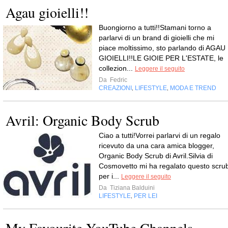
Agau gioielli!!
Buongiorno a tutti!!Stamani torno a
parlarvi di un brand di gioielli che mi
piace moltissimo, sto parlando di AGAU
GIOIELLI!!LE GIOIE PER L'ESTATE, le
collezion...
Leggere il seguito
Da
Fedric
CREAZIONI
LIFESTYLE
MODA E TREND
,
,
Avril: Organic Body Scrub
Ciao a tutti!Vorrei parlarvi di un regalo
ricevuto da una cara amica blogger,
Organic Body Scrub di Avril.Silvia di
Cosmovetto mi ha regalato questo scru
per i...
Leggere il seguito
Da
Tiziana Balduini
LIFESTYLE
PER LEI
,
My Favourite YouTube Channels