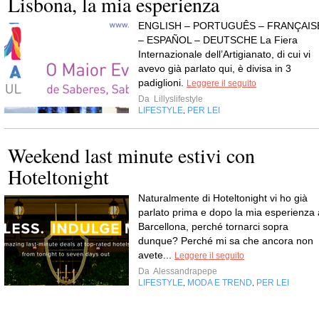
Lisbona, la mia esperienza
ENGLISH – PORTUGUÊS – FRANÇAIS
– ESPAÑOL – DEUTSCHE La Fiera
Internazionale dell’Artigianato, di cui vi
avevo già parlato qui, è divisa in 3
padiglioni.
Leggere il seguito
Da
Lillyslifestyle
LIFESTYLE
PER LEI
,
Weekend last minute estivi con
Hoteltonight
Naturalmente di Hoteltonight vi ho già
parlato prima e dopo la mia esperienza 
Barcellona, perché tornarci sopra
dunque? Perché mi sa che ancora non
avete...
Leggere il seguito
Da
Alessandrapepe
LIFESTYLE
MODA E TREND
PER LEI
,
,