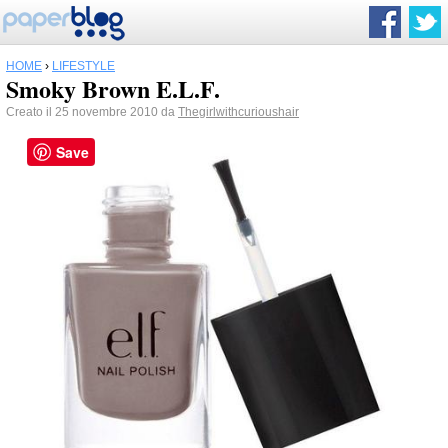
HOME
›
LIFESTYLE
Smoky Brown E.L.F.
Creato il 25 novembre 2010 da
Thegirlwithcurioushair
Save