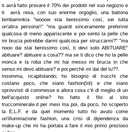
ti avrà fatto provare il 70% dei prodotti nel suo negozio e
ti avrà resa, con suo enorme orgoglio, una battona
bimbaminkia "wooow stai benissimo così, sei tutta
un'altra persona!!" "ma guardi sinceramente preferirei
qualcosa di meno appariscente e poi sento la pelle che
mi brucia potrebbe darmi qualcosa per struccarmi?" "ma
nooo dai stai benissimo così, ti devi solo ABITUARE"
abituare? abituare a cosa?? ma se ti dico che ho la pelle
monca e la roba che mi hai messo mi brucia in che
senso mi devo abituare? e poi perchè mi dai del tu??.
Insomma, ricapitolando; ho bisogno di trucchi che
costano poco, che siano fashion(lol) e che siano
sprovvisti di commesse e allora cosa c'è di meglio di un
bell'acquisto online? ho fatto il filo al sito
truccominerale.it per mesi ma poi, da poco, ho scoperto
la E.L.F. e da quel momento tutto ho avuto come
un'illuminazione fashion, una crisi di dipendenza da
make-up che mi ha portata a fare il mio primo prezioso