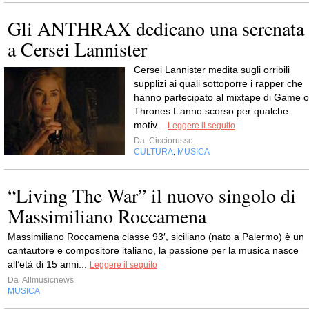
Gli ANTHRAX dedicano una serenata
a Cersei Lannister
Cersei Lannister medita sugli orribili
supplizi ai quali sottoporre i rapper che
hanno partecipato al mixtape di Game o
Thrones L’anno scorso per qualche
motiv...
Leggere il seguito
Da
Cicciorusso
CULTURA
MUSICA
,
“Living The War” il nuovo singolo di
Massimiliano Roccamena
Massimiliano Roccamena classe 93′, siciliano (nato a Palermo) è un
cantautore e compositore italiano, la passione per la musica nasce
all’età di 15 anni...
Leggere il seguito
Da
Allmusicnews
MUSICA