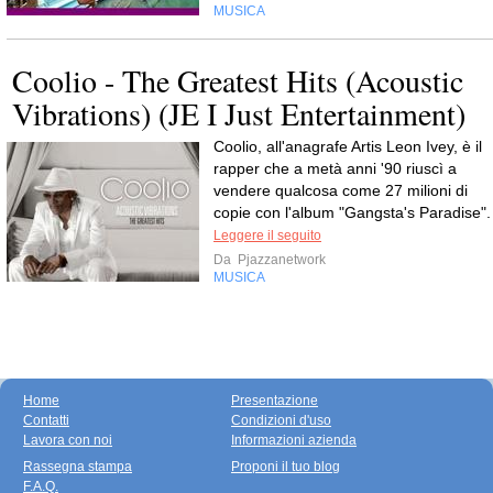
MUSICA
Coolio - The Greatest Hits (Acoustic
Vibrations) (JE I Just Entertainment)
Coolio, all'anagrafe Artis Leon Ivey, è il
rapper che a metà anni '90 riuscì a
vendere qualcosa come 27 milioni di
copie con l'album "Gangsta's Paradise".
Leggere il seguito
Da
Pjazzanetwork
MUSICA
Home
Presentazione
Contatti
Condizioni d'uso
Lavora con noi
Informazioni azienda
Rassegna stampa
Proponi il tuo blog
F.A.Q.