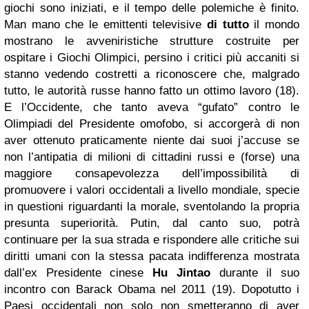
giochi sono iniziati, e il tempo delle polemiche è finito.
Man mano che le emittenti televisive
di tutto
il mondo
mostrano le avveniristiche strutture costruite per
ospitare i Giochi Olimpici, persino i critici più accaniti si
stanno vedendo costretti a riconoscere che, malgrado
tutto, le autorità russe hanno fatto un ottimo lavoro (18).
E l’Occidente, che tanto aveva “gufato” contro le
Olimpiadi del Presidente omofobo, si accorgerà di non
aver ottenuto praticamente niente dai suoi j’accuse se
non l’antipatia di milioni di cittadini russi e (forse) una
maggiore consapevolezza dell’impossibilità di
promuovere i valori occidentali a livello mondiale, specie
in questioni riguardanti la morale, sventolando la propria
presunta superiorità. Putin, dal canto suo, potrà
continuare per la sua strada e rispondere alle critiche sui
diritti umani con la stessa pacata indifferenza mostrata
dall’ex Presidente cinese
Hu Jintao
durante il suo
incontro con Barack Obama nel 2011 (19). Dopotutto i
Paesi occidentali non solo non smetteranno di aver