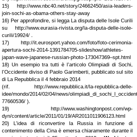
15) http://www.nbc40.net/story/24662450/asia-leaders-
join-sochi-as-obama-others-stay-away
16) Per approfondire, si legga La disputa delle Isole Curili
su http://www.eurasia-rivista.org/la-disputa-delle-isole-
curili/19924/ .
17) http://it.eurosport.yahoo.com/foto/foto-cerimonia-
apertura-sochi-2014-1391784705-slideshow/athletes-
japan-wave-japanese-russian-photo-173047369–spt.html
18) Un esempio tra tutti è l’articolo Olimpiadi di Sochi,
l’Occidente diviso di Paolo Garimberti, pubblicato sul sito
di La Repubblica il 4 febbraio 2014
(rif. http://www.repubblica.it/la-repubblica-delle-
idee/mondo/2014/02/04/news/olimpiadi_di_sochi_l_occident
77660536/ ).
19) http://www.washingtonpost.com/wp-
dyn/content/article/2011/01/19/AR2011011906123.html
20) L’idea di riconvertire la Russia in funzione di
contenimento della Cina è emersa chiaramente durante il