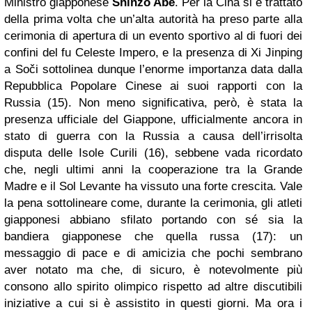
Ministro giapponese
Shinzo Abe
. Per la Cina si è trattato
della prima volta che un’alta autorità ha preso parte alla
cerimonia di apertura di un evento sportivo al di fuori dei
confini del fu Celeste Impero, e la presenza di Xi Jinping
a Soči sottolinea dunque l’enorme importanza data dalla
Repubblica Popolare Cinese ai suoi rapporti con la
Russia (15). Non meno significativa, però, è stata la
presenza ufficiale del Giappone, ufficialmente ancora in
stato di guerra con la Russia a causa dell’irrisolta
disputa delle Isole Curili (16), sebbene vada ricordato
che, negli ultimi anni la cooperazione tra la Grande
Madre e il Sol Levante ha vissuto una forte crescita. Vale
la pena sottolineare come, durante la cerimonia, gli atleti
giapponesi abbiano sfilato portando con sé sia la
bandiera giapponese che quella russa (17): un
messaggio di pace e di amicizia che pochi sembrano
aver notato ma che, di sicuro, è notevolmente più
consono allo spirito olimpico rispetto ad altre discutibili
iniziative a cui si è assistito in questi giorni. Ma ora i