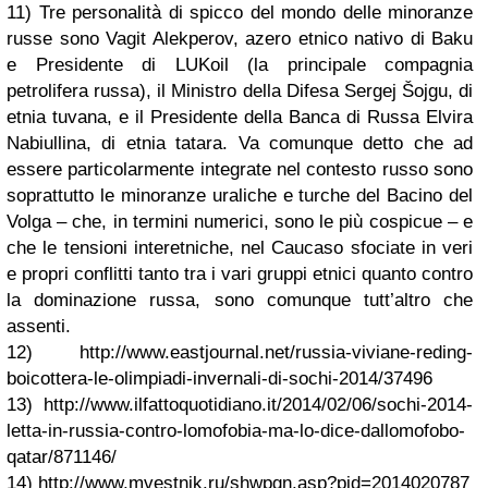
11) Tre personalità di spicco del mondo delle minoranze
russe sono Vagit Alekperov, azero etnico nativo di Baku
e Presidente di LUKoil (la principale compagnia
petrolifera russa), il Ministro della Difesa Sergej Šojgu, di
etnia tuvana, e il Presidente della Banca di Russa Elvira
Nabiullina, di etnia tatara. Va comunque detto che ad
essere particolarmente integrate nel contesto russo sono
soprattutto le minoranze uraliche e turche del Bacino del
Volga – che, in termini numerici, sono le più cospicue – e
che le tensioni interetniche, nel Caucaso sfociate in veri
e propri conflitti tanto tra i vari gruppi etnici quanto contro
la dominazione russa, sono comunque tutt’altro che
assenti.
12) http://www.eastjournal.net/russia-viviane-reding-
boicottera-le-olimpiadi-invernali-di-sochi-2014/37496
13) http://www.ilfattoquotidiano.it/2014/02/06/sochi-2014-
letta-in-russia-contro-lomofobia-ma-lo-dice-dallomofobo-
qatar/871146/
14) http://www.mvestnik.ru/shwpgn.asp?pid=2014020787