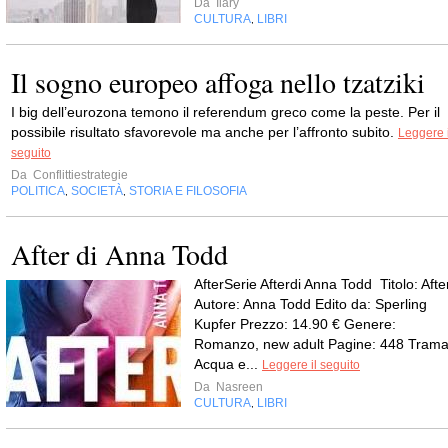
Da
Ilary
CULTURA
LIBRI
,
Il sogno europeo affoga nello tzatziki
I big dell’eurozona temono il referendum greco come la peste. Per il
possibile risultato sfavorevole ma anche per l’affronto subito.
Leggere i
seguito
Da
Conflittiestrategie
POLITICA
SOCIETÀ
STORIA E FILOSOFIA
,
,
After di Anna Todd
AfterSerie Afterdi Anna Todd Titolo: Afte
Autore: Anna Todd Edito da: Sperling
Kupfer Prezzo: 14.90 € Genere:
Romanzo, new adult Pagine: 448 Trama
Acqua e...
Leggere il seguito
Da
Nasreen
CULTURA
LIBRI
,