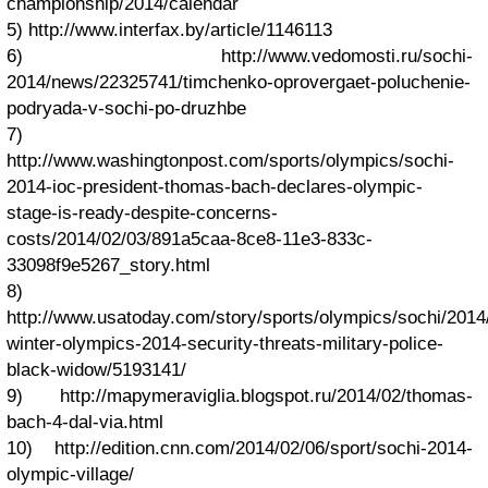
championship/2014/calendar
5) http://www.interfax.by/article/1146113
6) http://www.vedomosti.ru/sochi-
2014/news/22325741/timchenko-oprovergaet-poluchenie-
podryada-v-sochi-po-druzhbe
7)
http://www.washingtonpost.com/sports/olympics/sochi-
2014-ioc-president-thomas-bach-declares-olympic-
stage-is-ready-despite-concerns-
costs/2014/02/03/891a5caa-8ce8-11e3-833c-
33098f9e5267_story.html
8)
http://www.usatoday.com/story/sports/olympics/sochi/2014
winter-olympics-2014-security-threats-military-police-
black-widow/5193141/
9) http://mapymeraviglia.blogspot.ru/2014/02/thomas-
bach-4-dal-via.html
10) http://edition.cnn.com/2014/02/06/sport/sochi-2014-
olympic-village/