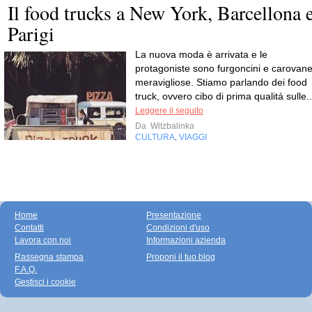
Il food trucks a New York, Barcellona 
Parigi
La nuova moda è arrivata e le
protagoniste sono furgoncini e carovan
meravigliose. Stiamo parlando dei food
truck, ovvero cibo di prima qualitá sulle..
Leggere il seguito
Da
Witzbalinka
CULTURA
VIAGGI
,
Home
Presentazione
Contatti
Condizioni d'uso
Lavora con noi
Informazioni azienda
Rassegna stampa
Proponi il tuo blog
F.A.Q.
Gestisci i cookie