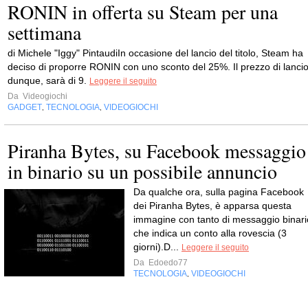
RONIN in offerta su Steam per una
settimana
di Michele "Iggy" PintaudiIn occasione del lancio del titolo, Steam ha
deciso di proporre RONIN con uno sconto del 25%. Il prezzo di lancio
dunque, sarà di 9.
Leggere il seguito
Da
Videogiochi
GADGET
TECNOLOGIA
VIDEOGIOCHI
,
,
Piranha Bytes, su Facebook messaggio
in binario su un possibile annuncio
Da qualche ora, sulla pagina Facebook
dei Piranha Bytes, è apparsa questa
immagine con tanto di messaggio binari
che indica un conto alla rovescia (3
giorni).D...
Leggere il seguito
Da
Edoedo77
TECNOLOGIA
VIDEOGIOCHI
,