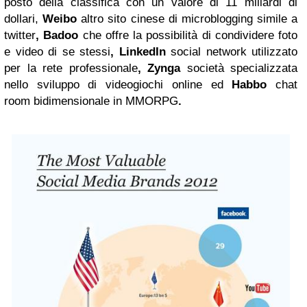
posto della classifica con un valore di 11 miliardi di
dollari,
Weibo
altro sito cinese di microblogging simile a
twitter
,
Badoo
che offre la possibilità di condividere foto
e video di se stessi
,
LinkedIn
social network utilizzato
per la rete professionale
, Zynga
società specializzata
nello sviluppo di videogiochi online ed
Habbo
chat
room bidimensionale in MMORPG
.