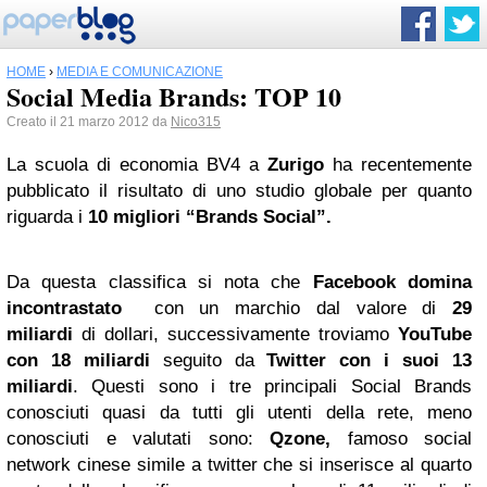
HOME
›
MEDIA E COMUNICAZIONE
Social Media Brands: TOP 10
Creato il 21 marzo 2012 da
Nico315
La scuola di economia BV4 a
Zurigo
ha recentemente
pubblicato il risultato di uno studio globale per quanto
riguarda i
10 migliori “Brands Social”.
Da questa classifica si nota che
Facebook
domina
incontrastato
con un marchio dal valore di
29
miliardi
di dollari, successivamente troviamo
YouTube
con 18
miliardi
seguito da
Twitter
con i suoi 13
miliardi
. Questi sono i tre principali Social Brands
conosciuti quasi da tutti gli utenti della rete, meno
conosciuti e valutati sono:
Qzone,
famoso social
network cinese simile a twitter che si inserisce al quarto