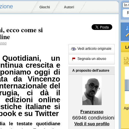
zione
Giochi
Autori
i, ecco come si
line
usso
L
Vedi articolo originale
uotidiani, un
L'
Segnala un abuso
GI
ntinua crescita e
roponiamo oggi di
A proposito dell'autore
ata da Vincenzo
Internazionale del
rugia, ci dà il
edizioni online
stiche italiane si
Agi
Franzrusso
book
e su Twitter
66946
condivisioni
ia le testate quotidiane
Vedi il suo profilo