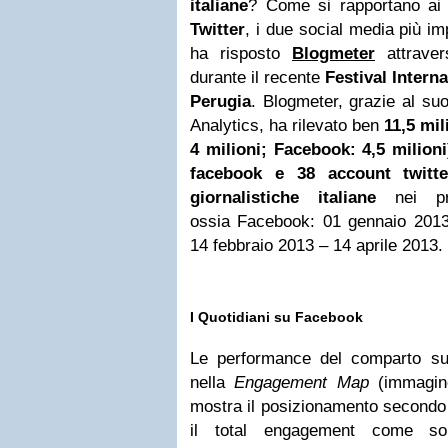
italiane
? Come si rapportano ai 
Twitter
, i due social media più imp
ha risposto
Blogmeter
attrave
durante il recente
Festival Intern
Perugia
. Blogmeter, grazie al suo
Analytics, ha rilevato ben
11,5 mil
4 milioni; Facebook: 4,5 milioni
facebook e 38 account
twitt
giornalistiche italiane
nei pri
ossia Facebook: 01 gennaio 2013
14 febbraio 2013 – 14 aprile 2013.
I Quotidiani su Facebook
Le performance del comparto 
nella
Engagement Map
(immagine
mostra il posizionamento secondo 
il total engagement come so