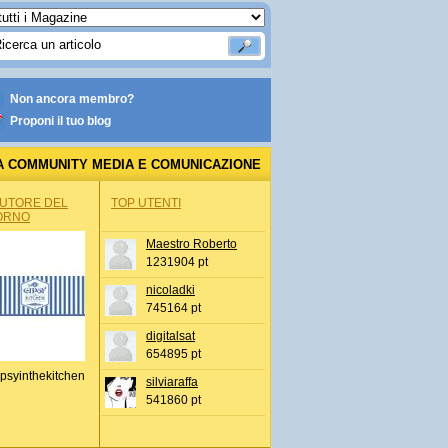
Non ancora membro?
Proponi il tuo blog
A COMMUNITY MEDIA E COMUNICAZIONE
AUTORE DEL
TOP UTENTI
ORNO
Maestro Roberto
1231904 pt
nicoladki
745164 pt
digitalsat
654895 pt
psyinthekitchen
silviaraffa
541860 pt