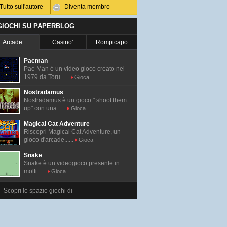
Tutto sull'autore
Diventa membro
 GIOCHI SU PAPERBLOG
Arcade
Casino'
Rompicapo
Pacman
Pac-Man é un video gioco creato nel
1979 da Toru......
Gioca
Nostradamus
Nostradamus è un gioco " shoot them
up" con una......
Gioca
Magical Cat Adventure
Riscopri Magical Cat Adventure, un
gioco d'arcade......
Gioca
Snake
Snake è un videogioco presente in
molti......
Gioca
Scopri lo spazio giochi di