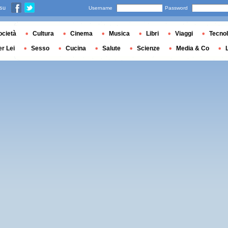
 su
Username
Password
ocietà
Cultura
Cinema
Musica
Libri
Viaggi
Tecnol
er Lei
Sesso
Cucina
Salute
Scienze
Media & Co