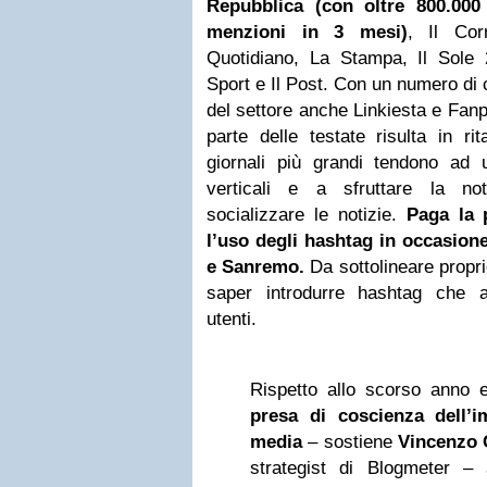
Repubblica (con oltre 800.000
menzioni in 3 mesi)
, Il Cor
Quotidiano, La Stampa, Il Sole
Sport e Il Post. Con un numero di c
del settore anche Linkiesta e Fanp
parte delle testate risulta in ri
giornali più grandi tendono ad 
verticali e a sfruttare la not
socializzare le notizie.
Paga la p
l’uso degli hashtag in occasione 
e Sanremo.
Da sottolineare propri
saper introdurre hashtag che at
utenti.
Rispetto allo scorso anno
presa di coscienza dell’i
media
– sostiene
Vincenzo
strategist di Blogmeter – 