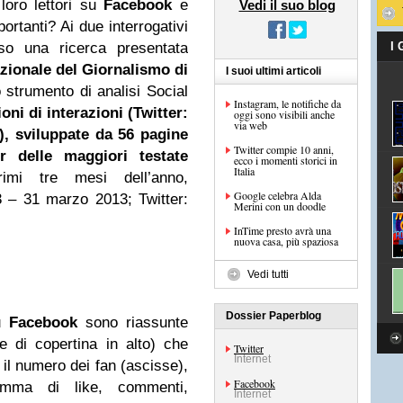
loro lettori su
Facebook
e
Vedi il suo blog
ortanti? Ai due interrogativi
rso una ricerca presentata
I
azionale del Giornalismo
di
I suoi ultimi articoli
 strumento di analisi Social
Instagram, le notifiche da
ioni di interazioni (Twitter:
oggi sono visibili anche
via web
), sviluppate da 56 pagine
Twitter compie 10 anni,
er
delle maggiori testate
ecco i momenti storici in
Italia
mi tre mesi dell’anno,
Google celebra Alda
 – 31 marzo 2013; Twitter:
Merini con un doodle
InTime presto avrà una
nuova casa, più spaziosa
Vedi tutti
Dossier Paperblog
su
Facebook
sono riassunte
 di copertina in alto) che
Twitter
Internet
il numero dei fan (ascisse),
Facebook
mma di like, commenti,
Internet