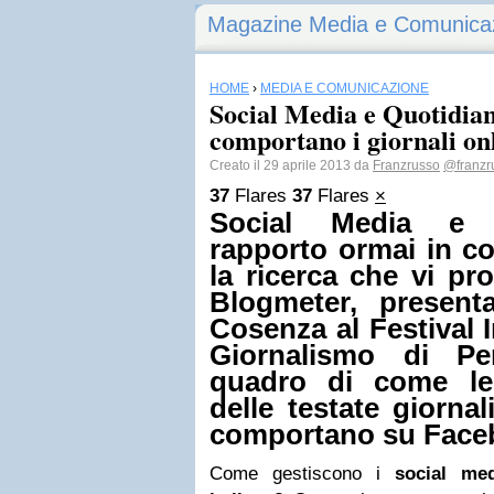
Magazine Media e Comunica
HOME
›
MEDIA E COMUNICAZIONE
Social Media e Quotidian
comportano i giornali on
Creato il 29 aprile 2013 da
Franzrusso
@franzr
37
Flares
37
Flares
×
Social Media e Q
rapporto ormai in co
la ricerca che vi p
Blogmeter, present
Cosenza al Festival 
Giornalismo di Pe
quadro di come le 
delle testate giornali
comportano su
Face
Come gestiscono i
social med