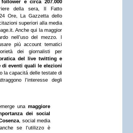
 follower e circa 207.000
riere della sera, Il Fatto
 24 Ore, La Gazzetta dello
itazioni superiori alla media
age.it. Anche qui la maggior
tardo nell’uso del mezzo. I
usare più account tematici
orietà dei giornalisti per
ratica del live twitting e
di eventi quali le elezioni
o la capacitá delle testate di
traggono l’interesse degli
 emerge una
maggiore
mportanza dei social
 Cosenza
, social media
anche se l’utilizzo è