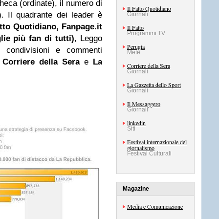
heca (ordinate), il numero di
Il Fatto Quotidiano
). Il quadrante dei leader è
Giornali
tto
Quotidiano, Fanpage.it
Il Fatto
Programmi TV
lie più fan di tutti)
, Leggo
Perugia
 condivisioni e commenti
Mete
l
Corriere della Sera
e
La
Corriere della Sera
Giornali
La Gazzetta dello Sport
Giornali
Il Messaggero
Giornali
linkedin
Siti
Festival internazionale del
giornalismo
Festival Culturali
Magazine
Media e Comunicazione