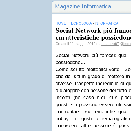
Magazine Informatica
HOME
›
TECNOLOGIA
›
INFORMATICA
Social Network più famosi
caratteristiche possiedon
Creato il 11 maggio 2012 da
Leandro87
@leoos
Social Network più famosi: quali 
possiedono…
Come scritto molteplici volte i S
che dei siti in grado di mettere 
diverse. L’aspetto incredibile di 
a dialogare con persone del tutto 
incontri (nel caso in cui ci si piac
questi siti possono essere utilissi
confrontarsi su tematiche quali 
hobby, i gusti cinematografic
conoscere altre persone è possib