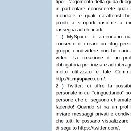
tipo! L’argomento della guida di ogg
in particolare conoscerete quali 
mondiale e quali caratteristiche
pronti a scoprirli insieme a 
rassegna ad elencarli:
1 ) MySpace: è americano ma t
consente di creare un blog perso
gruppi, condividere nonchè caric
video. La creazione di un prof
obbligatoria per iniziare ad interagi
molto utilizzato e tale Commu
http://it.
myspace
.com/.
2 ) Twitter: ci offre la possib
personale in cui “cinguettando” po
persone che ci seguono chiamate 
facendo! Quando si ha un prof
inviare messaggi privati e condiv
che tutti le possano visualizzare!
di seguito https://twitter.com/.