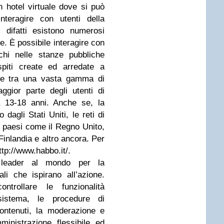
n hotel virtuale dove si può
nteragire con utenti della
o; difatti esistono numerosi
ne. È possibile interagire con
ochi nelle stanze pubbliche
spiti create ed arredate a
re tra una vasta gamma di
ggior parte degli utenti di
à 13-18 anni. Anche se, la
dagli Stati Uniti, le reti di
 paesi come il Regno Unito,
Finlandia e altro ancora. Per
http://www.habbo.it/.
 leader al mondo per la
li che ispirano all’azione.
ntrollare le funzionalità
sistema, le procedure di
contenuti, la moderazione e
inistrazione flessibile ed