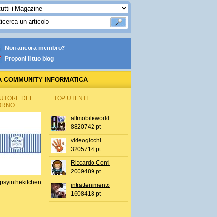
Non ancora membro?
Proponi il tuo blog
A COMMUNITY INFORMATICA
AUTORE DEL
TOP UTENTI
ORNO
allmobileworld
8820742 pt
videogiochi
3205714 pt
Riccardo Conti
2069489 pt
psyinthekitchen
intrattenimento
1608418 pt