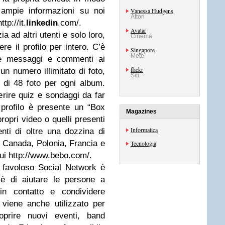
 ampie informazioni su noi
Vanessa Hudgens
Attori
tp://it.
linkedin
.com/.
Avatar
a ad altri utenti e solo loro,
Cinema
re il profilo per intero. C’è
Singapore
Mete
re messaggi e commenti ai
flickr
un numero illimitato di foto,
Siti
e di 48 foto per ogni album.
erire quiz e sondaggi da far
 profilo è presente un “Box
Magazines
propri video o quelli presenti
Informatica
tenti di oltre una dozzina di
ia, Canada, Polonia, Francia e
Tecnologia
qui http://www.bebo.com/.
o favoloso Social Network è
 è di aiutare le persone a
in contatto e condividere
 viene anche utilizzato per
oprire nuovi eventi, band