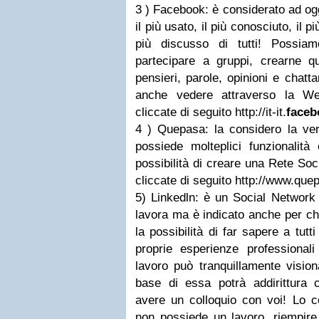
3 ) Facebook: è considerato ad ogg
il più usato, il più conosciuto, il 
più discusso di tutti! Possiam
partecipare a gruppi, crearne qu
pensieri, parole, opinioni e chatta
anche vedere attraverso la We
cliccate di seguito http://it-it.
faceb
4 ) Quepasa: la considero la ver
possiede molteplici funzionalità
possibilità di creare una Rete Soc
cliccate di seguito http://www.que
5) Linkedln: è un Social Network 
lavora ma è indicato anche per chi
la possibilità di far sapere a tutti 
proprie esperienze professional
lavoro può tranquillamente vision
base di essa potrà addirittura c
avere un colloquio con voi! Lo c
non possiede un lavoro, riempire