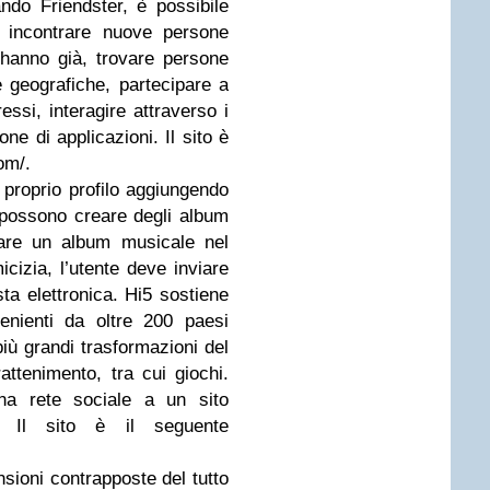
ando Friendster, è possibile
, incontrare nuove persone
 hanno già, trovare persone
e geografiche, partecipare a
ressi, interagire attraverso i
ne di applicazioni. Il sito è
om/.
 proprio profilo aggiungendo
i possono creare degli album
reare un album musicale nel
micizia, l’utente deve inviare
sta elettronica. Hi5 sostiene
enienti da oltre 200 paesi
più grandi trasformazioni del
rattenimento, tra cui giochi.
a rete sociale a un sito
. Il sito è il seguente
sioni contrapposte del tutto