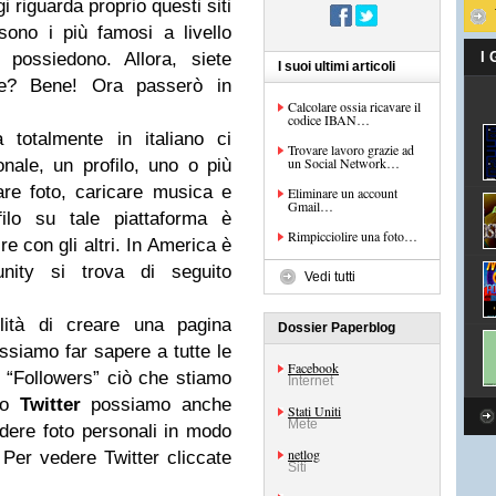
i riguarda proprio questi siti
sono i più famosi a livello
 possiedono. Allora, siete
I
I suoi ultimi articoli
me? Bene! Ora passerò in
Calcolare ossia ricavare il
codice IBAN…
otalmente in italiano ci
Trovare lavoro grazie ad
un Social Network…
nale, un profilo, uno o più
are foto, caricare musica e
Eliminare un account
Gmail…
ilo su tale piattaforma è
Rimpicciolire una foto…
re con gli altri. In America è
nity si trova di seguito
Vedi tutti
ilità di creare una pagina
Dossier Paperblog
ssiamo far sapere a tutte le
Facebook
“Followers” ciò che stiamo
Internet
ilo
Twitter
possiamo anche
Stati Uniti
Mete
idere foto personali in modo
netlog
 Per vedere Twitter cliccate
Siti