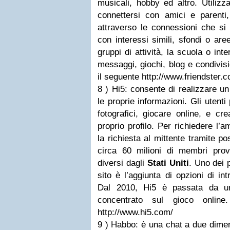
musicali, hobby ed altro. Utilizz
connettersi con amici e parenti
attraverso le connessioni che si
con interessi simili, sfondi o are
gruppi di attività, la scuola o inte
messaggi, giochi, blog e condivisio
il seguente http://www.friendster.c
8 ) Hi5: consente di realizzare un
le proprie informazioni. Gli utent
fotografici, giocare online, e c
proprio profilo. Per richiedere l’a
la richiesta al mittente tramite po
circa 60 milioni di membri prov
diversi dagli
Stati Uniti
. Uno dei 
sito è l’aggiunta di opzioni di int
Dal 2010, Hi5 è passata da un
concentrato sul gioco online
http://www.hi5.com/
9 ) Habbo: è una chat a due dimen