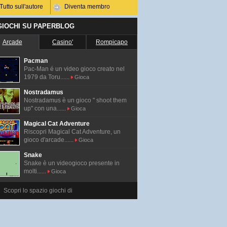
Tutto sull'autore
Diventa membro
 GIOCHI SU PAPERBLOG
Arcade
Casino'
Rompicapo
Pacman
Pac-Man é un video gioco creato nel
1979 da Toru......
Gioca
Nostradamus
Nostradamus è un gioco " shoot them
up" con una......
Gioca
Magical Cat Adventure
Riscopri Magical Cat Adventure, un
gioco d'arcade......
Gioca
Snake
Snake è un videogioco presente in
molti......
Gioca
Scopri lo spazio giochi di