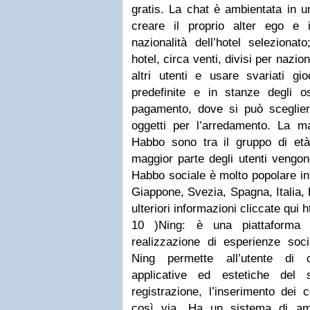
gratis. La chat è ambientata in u
creare il proprio alter ego e i
nazionalità dell’hotel selezionat
hotel, circa venti, divisi per nazio
altri utenti e usare svariati gi
predefinite e in stanze degli o
pagamento, dove si può sceglie
oggetti per l’arredamento. La ma
Habbo sono tra il gruppo di et
maggior parte degli utenti vengono 
Habbo sociale è molto popolare in
Giappone, Svezia, Spagna, Italia, 
ulteriori informazioni cliccate qui 
10 )Ning: è una piattaforma
realizzazione di esperienze socia
Ning permette all’utente di co
applicative ed estetiche del 
registrazione, l’inserimento dei 
così via. Ha un sistema di amm