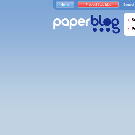
Home
Proponi il tuo blog
Seguici
S
P