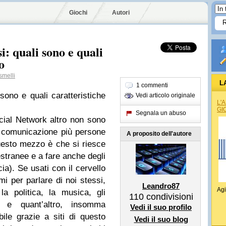
Giochi
Autori
: quali sono e quali
o
melli
L
1 commenti
sono e quali caratteristiche
Vedi articolo originale
L'
GI
Segnala un abuso
ocial Network altro non sono
in comunicazione più persone
A proposito dell'autore
questo mezzo è che si riesce
estranee e a fare anche degli
cia). Se usati con il cervello
mi per parlare di noi stessi,
Leandro87
Agi
la politica, la musica, gli
110
condivisioni
i e quant’altro, insomma
Vedi il suo profilo
ile grazie a siti di questo
Vedi il suo blog