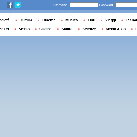
 su
Username
Password
ocietà
Cultura
Cinema
Musica
Libri
Viaggi
Tecnol
er Lei
Sesso
Cucina
Salute
Scienze
Media & Co