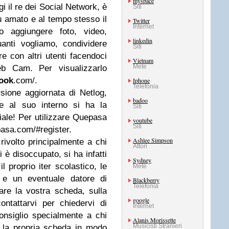
myspace
i il re dei Social Network, è
Siti
più amato e al tempo stesso il
Twitter
Internet
o aggiungere foto, video,
linkedin
anti vogliamo, condividere
Siti
re con altri utenti facendoci
Vietnam
Mete
b Cam. Per visualizzarlo
ook
.com/.
Iphone
Telefonia
sione aggiornata di Netlog,
badoo
 e al suo interno si ha la
Siti
iale! Per utilizzare Quepasa
youtube
Siti
pasa.com/#register.
Ashlee Simpson
rivolto principalmente a chi
Attori
 è disoccupato, si ha infatti
Sydney
il proprio iter scolastico, le
Mete
i e un eventuale datore di
Blackberry
Telefonia
are la vostra scheda, sulla
google
ontattarvi per chiedervi di
Internet
onsiglio specialmente a chi
Alanis Morissette
Musicisti Stranieri
 la propria scheda in modo