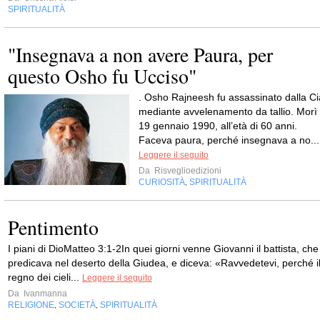
SPIRITUALITÀ
"Insegnava a non avere Paura, per
questo Osho fu Ucciso"
. Osho Rajneesh fu assassinato dalla Ci
mediante avvelenamento da tallio. Morì i
19 gennaio 1990, all’età di 60 anni.
Faceva paura, perché insegnava a no...
Leggere il seguito
Da
Risveglioedizioni
CURIOSITÀ
SPIRITUALITÀ
,
Pentimento
I piani di DioMatteo 3:1-2In quei giorni venne Giovanni il battista, che
predicava nel deserto della Giudea, e diceva: «Ravvedetevi, perché i
regno dei cieli...
Leggere il seguito
Da
Ivanmanna
RELIGIONE
SOCIETÀ
SPIRITUALITÀ
,
,