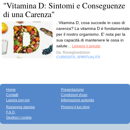
"Vitamina D: Sintomi e Conseguenze
di una Carenza"
. Vitamina D, cosa succede in caso di
carenza? La vitamina D è fondamentale
per il nostro organismo. E' nota per la
sua capacità di mantenere le ossa in
salute...
Leggere il seguito
Da
Risveglioedizioni
CURIOSITÀ
SPIRITUALITÀ
,
Home
Presentazione
Contatti
Condizioni d'uso
Lavora con noi
Informazioni azienda
Rassegna stampa
Proponi il tuo blog
F.A.Q.
Gestisci i cookie