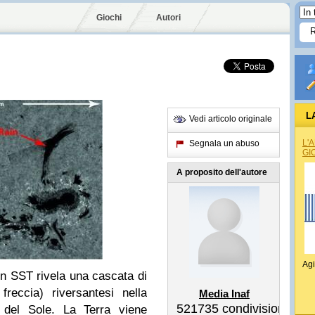
Giochi
Autori
L
Vedi articolo originale
L'
Segnala un abuso
GI
A proposito dell'autore
Agi
on SST rivela una cascata di
freccia) riversantesi nella
Media Inaf
521735
condivisioni
e del Sole. La Terra viene