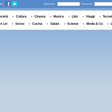
 su
Username
Password
ocietà
Cultura
Cinema
Musica
Libri
Viaggi
Tecnol
er Lei
Sesso
Cucina
Salute
Scienze
Media & Co