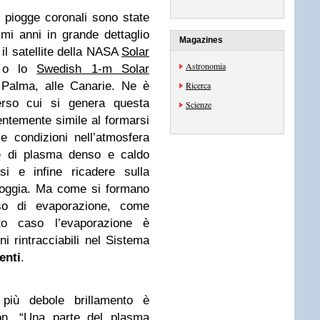
e piogge coronali sono state
timi anni in grande dettaglio
Magazines
il satellite della NASA
Solar
Astronomia
 o lo
Swedish 1-m Solar
 Palma, alle Canarie. Ne è
Ricerca
erso cui si genera questa
Scienze
entemente simile al formarsi
 le condizioni nell’atmosfera
le di plasma denso e caldo
si e infine ricadere sulla
pioggia. Ma come si formano
so di evaporazione, come
sto caso l’evaporazione è
ni rintracciabili nel Sistema
enti
.
l più debole brillamento è
ion. “Una parte del plasma