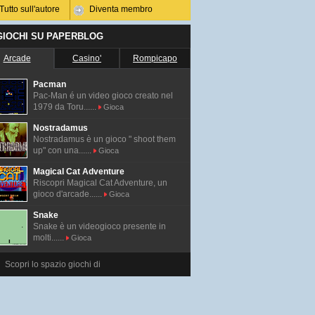
Tutto sull'autore
Diventa membro
 GIOCHI SU PAPERBLOG
Arcade
Casino'
Rompicapo
Pacman
Pac-Man é un video gioco creato nel
1979 da Toru......
Gioca
Nostradamus
Nostradamus è un gioco " shoot them
up" con una......
Gioca
Magical Cat Adventure
Riscopri Magical Cat Adventure, un
gioco d'arcade......
Gioca
Snake
Snake è un videogioco presente in
molti......
Gioca
Scopri lo spazio giochi di