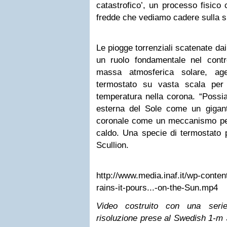
catastrofico’, un processo fisico
fredde che vediamo cadere sulla su
Le piogge torrenziali scatenate da
un ruolo fondamentale nel contro
massa atmosferica solare, a
termostato su vasta scala per r
temperatura nella corona. “Possi
esterna del Sole come un gigante
coronale come un meccanismo per 
caldo. Una specie di termostato 
Scullion.
http://www.media.inaf.it/wp-conte
rains-it-pours...-on-the-Sun.mp4
Video costruito con una serie
risoluzione prese al Swedish 1-m 