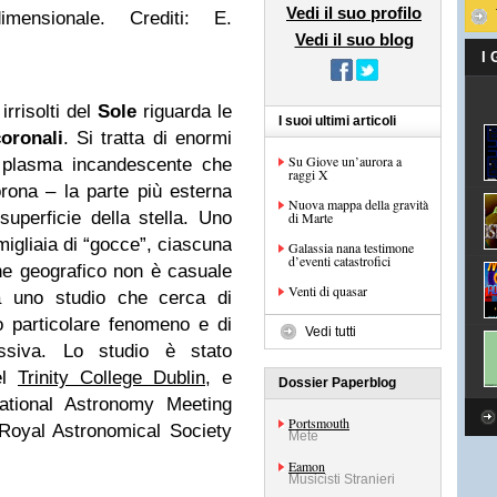
Vedi il suo profilo
imensionale. Crediti: E.
Vedi il suo blog
I
irrisolti del
Sole
riguarda le
I suoi ultimi articoli
oronali
. Si tratta di enormi
Su Giove un’aurora a
da plasma incandescente che
raggi X
rona – la parte più esterna
Nuova mappa della gravità
superficie della stella. Uno
di Marte
migliaia di “gocce”, ciascuna
Galassia nana testimone
d’eventi catastrofici
one geografico non è casuale
Venti di quasar
va uno studio che cerca di
o particolare fenomeno e di
Vedi tutti
ssiva. Lo studio è stato
el
Trinity College Dublin
, e
Dossier Paperblog
National Astronomy Meeting
Portsmouth
Royal Astronomical Society
Mete
Eamon
Musicisti Stranieri