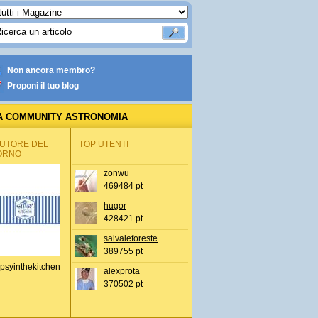
Non ancora membro?
Proponi il tuo blog
A COMMUNITY ASTRONOMIA
AUTORE DEL
TOP UTENTI
ORNO
zonwu
469484 pt
hugor
428421 pt
salvaleforeste
389755 pt
psyinthekitchen
alexprota
370502 pt