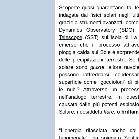
Scoperte quasi quarant’anni fa, l
indagate dai fisici solari negli ul
grazie a strumenti avanzati, come 
Dynamics Observatory
(SDO),
Telescope
(SST) sull’isola di La
emerso che il processo attrav
pioggia calda sul Sole è sorprend
delle precipitazioni terrestri. Se
solare sono
giuste
, allora nuvo
possono raffreddarsi, condensar
superficie come “goccioloni” di 
le nubi? Attraverso un proces
nell’analogo terrestre. In que
causata dalle più potenti esplosio
Solare, i cosiddetti
flare
, o
brillam
“L’energia rilasciata anche da
fenomenale”, ha spiegato Scull