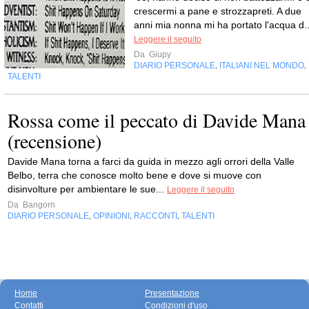
crescermi a pane e strozzapreti. A due
anni mia nonna mi ha portato l'acqua d..
Leggere il seguito
Da
Giupy
DIARIO PERSONALE
ITALIANI NEL MONDO
,
,
TALENTI
Rossa come il peccato di Davide Mana
(recensione)
Davide Mana torna a farci da guida in mezzo agli orrori della Valle
Belbo, terra che conosce molto bene e dove si muove con
disinvolture per ambientare le sue...
Leggere il seguito
Da
Bangorn
DIARIO PERSONALE
OPINIONI
RACCONTI
TALENTI
,
,
,
Home
Presentazione
Contatti
Condizioni d'uso