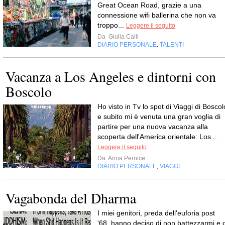
Great Ocean Road, grazie a una
connessione wifi ballerina che non va
troppo...
Leggere il seguito
Da
Giulia Calli
DIARIO PERSONALE
TALENTI
,
Vacanza a Los Angeles e dintorni con
Boscolo
Ho visto in Tv lo spot di Viaggi di Boscol
e subito mi è venuta una gran voglia di
partire per una nuova vacanza alla
scoperta dell'America orientale: Los...
Leggere il seguito
Da
Anna Pernice
DIARIO PERSONALE
VIAGGI
,
Vagabonda del Dharma
I miei genitori, preda dell'euforia post
'68, hanno deciso di non battezzarmi e d