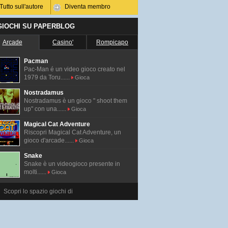
Tutto sull'autore
Diventa membro
 GIOCHI SU PAPERBLOG
Arcade
Casino'
Rompicapo
Pacman
Pac-Man é un video gioco creato nel
1979 da Toru......
Gioca
Nostradamus
Nostradamus è un gioco " shoot them
up" con una......
Gioca
Magical Cat Adventure
Riscopri Magical Cat Adventure, un
gioco d'arcade......
Gioca
Snake
Snake è un videogioco presente in
molti......
Gioca
Scopri lo spazio giochi di