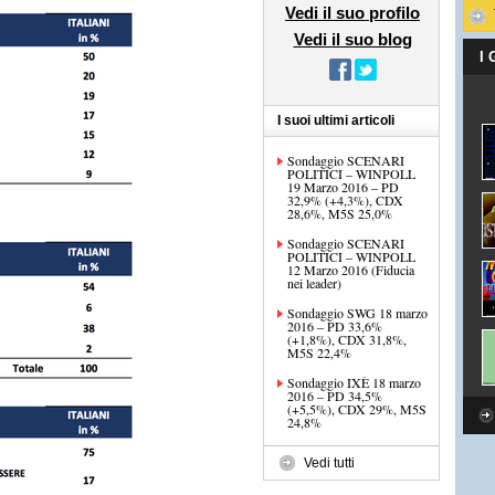
Vedi il suo profilo
Vedi il suo blog
I
I suoi ultimi articoli
Sondaggio SCENARI
POLITICI – WINPOLL
19 Marzo 2016 – PD
32,9% (+4,3%), CDX
28,6%, M5S 25,0%
Sondaggio SCENARI
POLITICI – WINPOLL
12 Marzo 2016 (Fiducia
nei leader)
Sondaggio SWG 18 marzo
2016 – PD 33,6%
(+1,8%), CDX 31,8%,
M5S 22,4%
Sondaggio IXÈ 18 marzo
2016 – PD 34,5%
(+5,5%), CDX 29%, M5S
24,8%
Vedi tutti