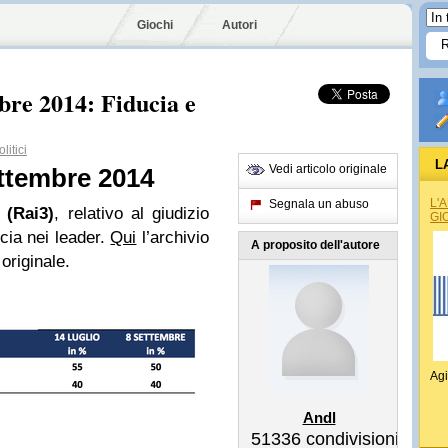
Giochi
Autori
bre 2014: Fiducia e
itici
L
Vedi articolo originale
ttembre 2014
L'
Segnala un abuso
 (Rai3)
, relativo al giudizio
GI
ucia nei leader.
Qui
l’archivio
A proposito dell'autore
 originale.
Agi
Andl
51336
condivisioni