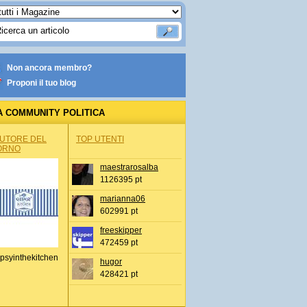
Non ancora membro?
Proponi il tuo blog
A COMMUNITY POLITICA
AUTORE DEL
TOP UTENTI
ORNO
maestrarosalba
1126395 pt
marianna06
602991 pt
freeskipper
472459 pt
psyinthekitchen
hugor
428421 pt