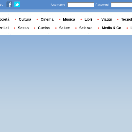
 su
Username
Password
ocietà
Cultura
Cinema
Musica
Libri
Viaggi
Tecnol
er Lei
Sesso
Cucina
Salute
Scienze
Media & Co