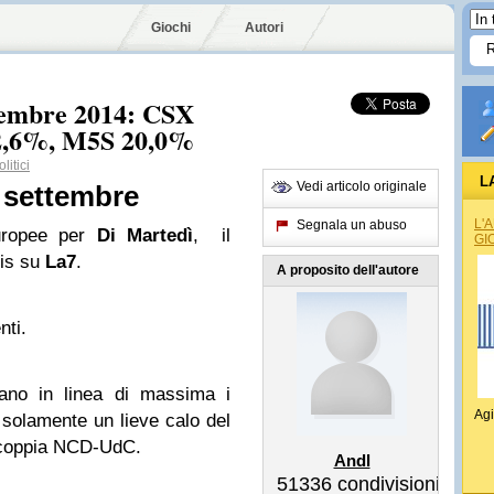
Giochi
Autori
tembre 2014: CSX
2,6%, M5S 20,0%
itici
L
Vedi articolo originale
 settembre
L'
Segnala un abuso
uropee per
Di Martedì
, il
GI
ris su
La7
.
A proposito dell'autore
nti.
ano in linea di massima i
Agi
o solamente un lieve calo del
 coppia NCD-UdC.
Andl
51336
condivisioni