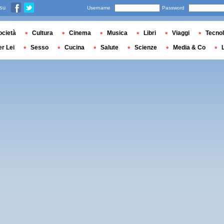
 su
Username
Password
ocietà
Cultura
Cinema
Musica
Libri
Viaggi
Tecnol
er Lei
Sesso
Cucina
Salute
Scienze
Media & Co