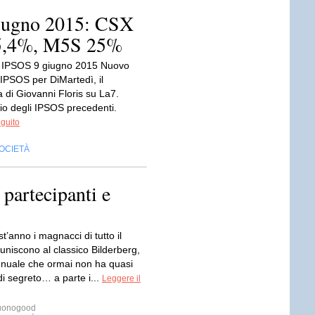
iugno 2015: CSX
5,4%, M5S 25%
 IPSOS 9 giugno 2015 Nuovo
IPSOS per DiMartedì, il
di Giovanni Floris su La7.
vio degli IPSOS precedenti.
eguito
OCIETÀ
 partecipanti e
’anno i magnacci di tutto il
uniscono al classico Bilderberg,
nnuale che ormai non ha quasi
di segreto… a parte i...
Leggere il
onogood