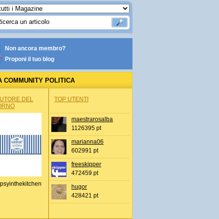
Non ancora membro?
Proponi il tuo blog
A COMMUNITY POLITICA
AUTORE DEL
TOP UTENTI
ORNO
maestrarosalba
1126395 pt
marianna06
602991 pt
freeskipper
472459 pt
psyinthekitchen
hugor
428421 pt