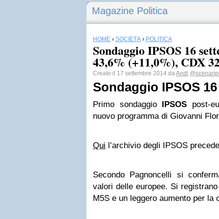
Magazine Politica
HOME
›
SOCIETÀ
›
POLITICA
Sondaggio IPSOS 16 set
43,6% (+11,0%), CDX 3
Creato il 17 settembre 2014 da
Andl
@scenaripol
Sondaggio IPSOS 16
Primo sondaggio
IPSOS
post-e
nuovo programma di Giovanni Flo
Qui
l’archivio degli IPSOS precede
Secondo Pagnoncelli si conferm
valori delle europee. Si registran
M5S e un leggero aumento per la