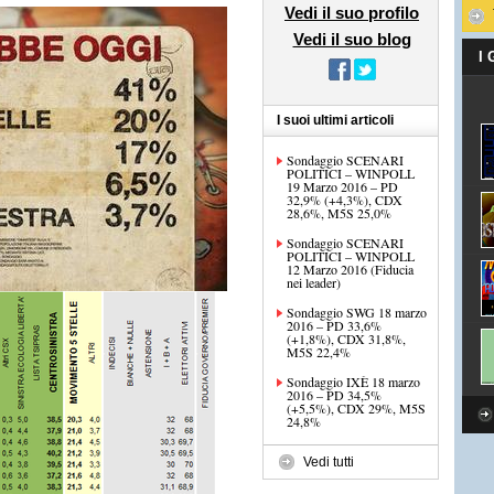
Vedi il suo profilo
Vedi il suo blog
I
I suoi ultimi articoli
Sondaggio SCENARI
POLITICI – WINPOLL
19 Marzo 2016 – PD
32,9% (+4,3%), CDX
28,6%, M5S 25,0%
Sondaggio SCENARI
POLITICI – WINPOLL
12 Marzo 2016 (Fiducia
nei leader)
Sondaggio SWG 18 marzo
2016 – PD 33,6%
(+1,8%), CDX 31,8%,
M5S 22,4%
Sondaggio IXÈ 18 marzo
2016 – PD 34,5%
(+5,5%), CDX 29%, M5S
24,8%
Vedi tutti