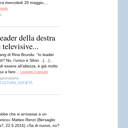
a mercoledì 20 maggio,...
eguito
o
eader della destra
 televisive...
ang di Rina Brundu. “Io leader
ti? No, l’unico è Silvio…(…)…
i essere all’altezza, è già molto
ui a fare...
Leggere il seguito
giornalismo
CULTURA
SOCIETÀ
,
ebbe che si arrivasse a un
unico» Matteo Renzi (Bersaglio
a7, 22.5.2015) «Sa di nuovo, no?