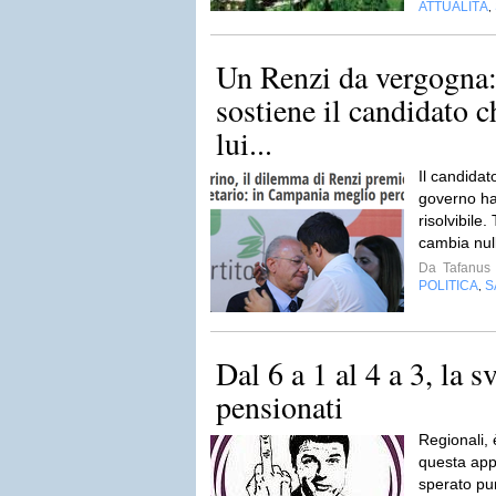
ATTUALITÀ
,
Un Renzi da vergogna
sostiene il candidato c
lui...
Il candidat
governo ha
risolvibile.
cambia nul
Da
Tafanus
POLITICA
S
,
Dal 6 a 1 al 4 a 3, la s
pensionati
Regionali, 
questa app
sperato pur