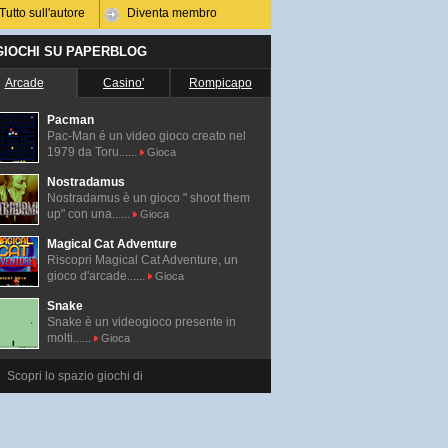
Tutto sull'autore
Diventa membro
 GIOCHI SU PAPERBLOG
Arcade
Casino'
Rompicapo
Pacman
Pac-Man é un video gioco creato nel
1979 da Toru......
Gioca
Nostradamus
Nostradamus è un gioco " shoot them
up" con una......
Gioca
Magical Cat Adventure
Riscopri Magical Cat Adventure, un
gioco d'arcade......
Gioca
Snake
Snake è un videogioco presente in
molti......
Gioca
Scopri lo spazio giochi di