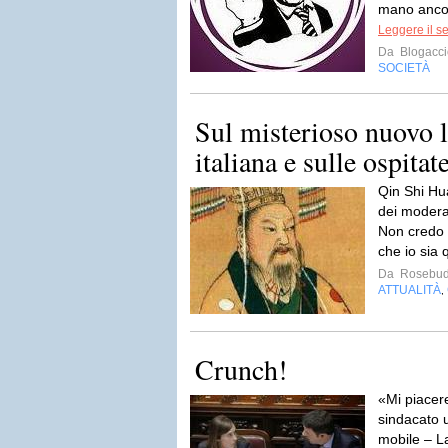
mano ancor
Leggere il s
Da
Blogacci
SOCIETÀ
Sul misterioso nuovo l
italiana e sulle ospitate
Qin Shi Hu
dei modera
Non credo d
che io sia q
Da
Rosebud
ATTUALITÀ
,
Crunch!
«Mi piacer
sindacato 
mobile – L