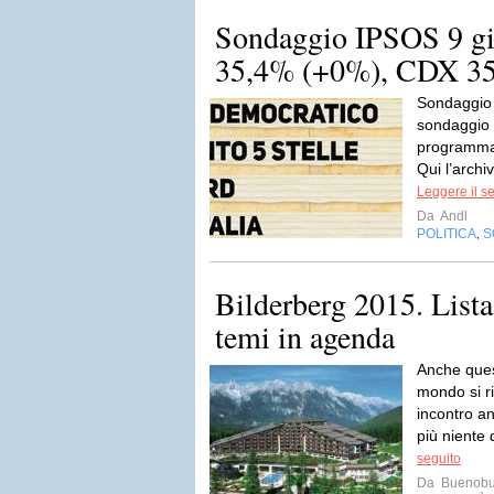
Sondaggio IPSOS 9 g
35,4% (+0%), CDX 3
Sondaggio
sondaggio 
programma 
Qui l’archi
Leggere il s
Da
Andl
POLITICA
S
,
Bilderberg 2015. Lista
temi in agenda
Anche quest
mondo si ri
incontro a
più niente 
seguito
Da
Buenobu