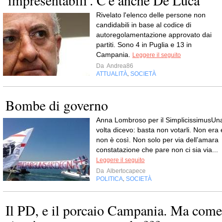
'impresentabili'. C'è anche De Luca
Rivelato l'elenco delle persone non
candidabili in base al codice di
autoregolamentazione approvato dai
partiti. Sono 4 in Puglia e 13 in
Campania.
Leggere il seguito
Da
Andrea86
ATTUALITÀ
SOCIETÀ
,
Bombe di governo
Anna Lombroso per il SimplicissimusUn
volta dicevo: basta non votarli. Non era 
non è così. Non solo per via dell’amara
constatazione che pare non ci sia via...
Leggere il seguito
Da
Albertocapece
POLITICA
SOCIETÀ
,
Il PD, e il porcaio Campania. Ma come