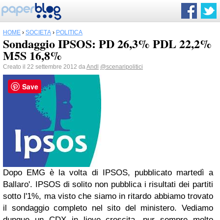
HOME
›
SOCIETÀ
›
POLITICA
Sondaggio IPSOS: PD 26,3% PDL 22,2%
M5S 16,8%
Creato il 22 settembre 2012 da
Andl
@scenaripolitici
Save
Dopo EMG è la volta di IPSOS, pubblicato martedì a
Ballaro'.
IPSOS di solito non pubblica i risultati dei partiti
sotto l'1%, ma visto che siamo in ritardo abbiamo trovato
il sondaggio completo nel sito del ministero.
Vediamo
dunque un CDX in lieve crescita, pur sempre molto