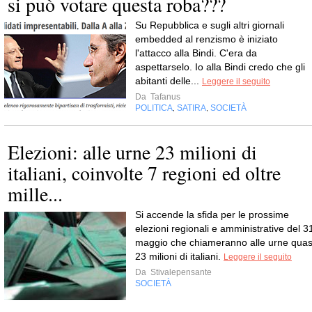
si può votare questa roba???
Su Repubblica e sugli altri giornali
embedded al renzismo è iniziato
l'attacco alla Bindi. C'era da
aspettarselo. Io alla Bindi credo che gli
abitanti delle...
Leggere il seguito
Da
Tafanus
POLITICA
SATIRA
SOCIETÀ
,
,
Elezioni: alle urne 23 milioni di
italiani, coinvolte 7 regioni ed oltre
mille...
Si accende la sfida per le prossime
elezioni regionali e amministrative del 3
maggio che chiameranno alle urne quas
23 milioni di italiani.
Leggere il seguito
Da
Stivalepensante
SOCIETÀ