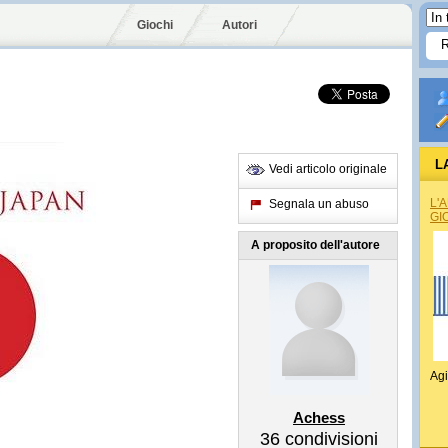
Giochi
Autori
L
Vedi articolo originale
L'
Segnala un abuso
GI
A proposito dell'autore
Agi
Achess
36
condivisioni