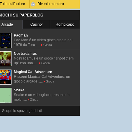
Tutto sull'autore
Diventa membro
 GIOCHI SU PAPERBLOG
Arcade
Casino'
Rompicapo
Pacman
Pac-Man é un video gioco creato nel
1979 da Toru......
Gioca
Nostradamus
Nostradamus è un gioco " shoot them
up" con una......
Gioca
Magical Cat Adventure
Riscopri Magical Cat Adventure, un
gioco d'arcade......
Gioca
Snake
Snake è un videogioco presente in
molti......
Gioca
Scopri lo spazio giochi di