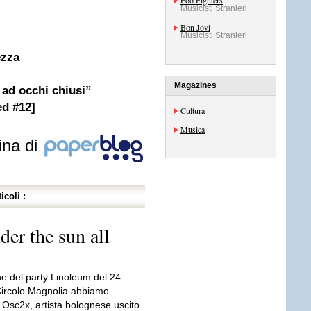
Foo Fighters
Musicisti Stranieri
Bon Jovi
Musicisti Stranieri
ezza
Magazines
ad occhi chiusi”
ed #12]
Cultura
Musica
ina di
icoli :
der the sun all
ne del party Linoleum del 24
Circolo Magnolia abbiamo
o Osc2x, artista bolognese uscito