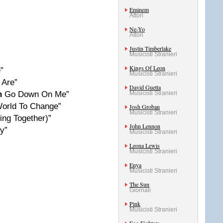
Eminem
Attori
Ne-Yo
Attori
Justin Timberlake
Musicisti Stranieri
Kings Of Leon
”
Musicisti Stranieri
 Are”
David Guetta
n
Go Down On Me”
Musicisti Stranieri
World To Change”
Josh Groban
Musicisti Stranieri
ing Together)”
John Lennon
y”
Musicisti Stranieri
Leona Lewis
Musicisti Stranieri
Enya
Musicisti Stranieri
”
The Sun
Giornali
Pink
Musicisti Stranieri