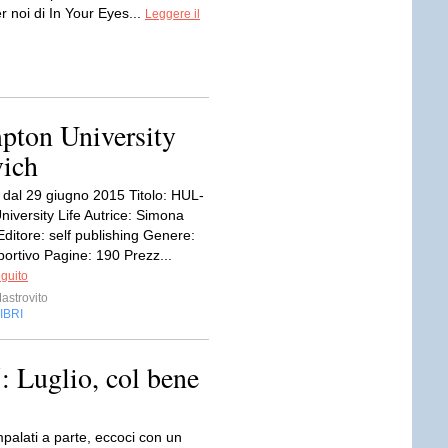
er noi di In Your Eyes...
Leggere il
ton University
vich
e dal 29 giugno 2015 Titolo: HUL-
iversity Life Autrice: Simona
ditore: self publishing Genere:
ortivo Pagine: 190 Prezz...
eguito
astrovito
IBRI
Luglio, col bene
mpalati a parte, eccoci con un