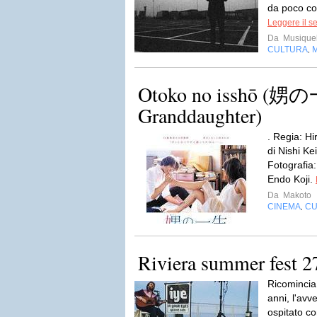
da poco con
Leggere il s
Da
Musiqueb
CULTURA
,
Otoko no isshō (娚
Granddaughter)
. Regia: Hi
di Nishi Ke
Fotografia
Endo Koji.
Da
Makoto
CINEMA
CU
,
Riviera summer fest 2
Ricomincia
anni, l'av
ospitato c