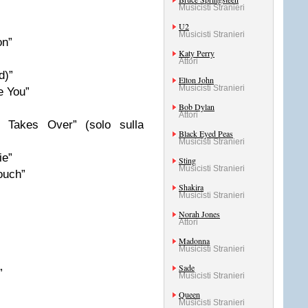
Musicisti Stranieri
U2
Musicisti Stranieri
on”
Katy Perry
Attori
d)”
Elton John
Musicisti Stranieri
e You”
Bob Dylan
Attori
Takes Over” (solo sulla
Black Eyed Peas
Musicisti Stranieri
ie”
Sting
Musicisti Stranieri
ouch”
Shakira
Musicisti Stranieri
Norah Jones
Attori
Madonna
Musicisti Stranieri
Sade
”
Musicisti Stranieri
Queen
Musicisti Stranieri