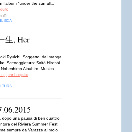
 l’album “under the sun all...
eguito
uffet
MUSICA
の一生, Her
roki Ryūichi. Soggetto: dal manga
iko. Sceneggiatura: Saitō Hiroshi.
: Nabeshima Atsuhiro. Musica:
Leggere il seguito
LTURA
7.06.2015
, dopo una pausa di ben quattro
ventura del Riviera Summer Fest,
ome sempre da Varazze al molo