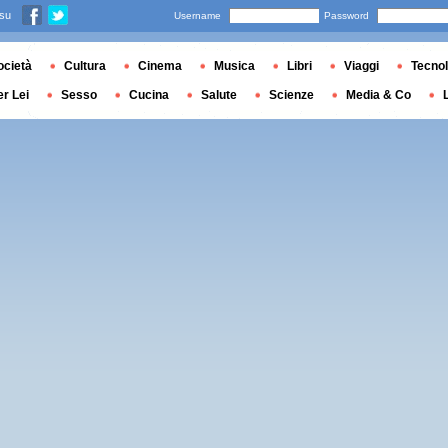
 su
Username
Password
ocietà
Cultura
Cinema
Musica
Libri
Viaggi
Tecnol
er Lei
Sesso
Cucina
Salute
Scienze
Media & Co