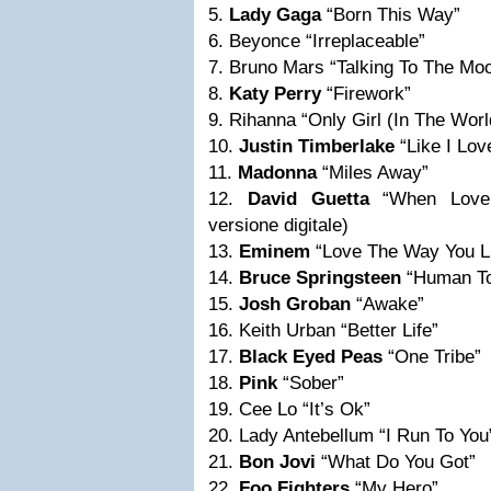
5.
Lady Gaga
“Born This Way”
6. Beyonce “Irreplaceable”
7. Bruno Mars “Talking To The Mo
8.
Katy Perry
“Firework”
9. Rihanna “Only Girl (In The Worl
10.
Justin Timberlake
“Like I Lov
11.
Madonna
“Miles Away”
12.
David Guetta
“When Love 
versione digitale)
13.
Eminem
“Love The Way You L
14.
Bruce Springsteen
“Human T
15.
Josh Groban
“Awake”
16. Keith Urban “Better Life”
17.
Black Eyed Peas
“One Tribe”
18.
Pink
“Sober”
19. Cee Lo “It’s Ok”
20. Lady Antebellum “I Run To You
21.
Bon Jovi
“What Do You Got”
22.
Foo Fighters
“My Hero”