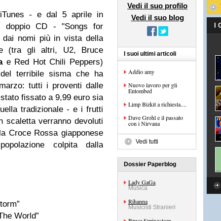
Vedi il suo profilo
iTunes - e dal 5 aprile in
Vedi il suo blog
 di doppio CD - "Songs for
I
 dai nomi più in vista della
 (tra gli altri, U2, Bruce
I suoi ultimi articoli
a
e Red Hot Chili Peppers)
Addio amy
 del terribile sisma che ha
arzo: tutti i proventi dalle
Nuovo lavoro per gli
Entombed
 stato fissato a 9,99 euro sia
Limp Bizkit a richiesta....
ella tradizionale - e i frutti
Dave Grohl e il passato
in scaletta verranno devoluti
con i Nirvana
i alla Croce Rossa giapponese
Vedi tutti
opolazione colpita dalla
Dossier Paperblog
Lady GaGa
Musica
Rihanna
torm”
Musicisti Stranieri
 The World”
Bruce Springsteen