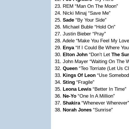
23. REM “Man On The Moon”
24. Nicki Minaj “Save Me”
25.
Sade
“By Your Side”
26. Michael Buble “Hold On”
27. Justin Bieber “Pray”
28. Adele “Make You Feel My Love
29.
Enya
“If I Could Be Where You
30.
Elton John
“Don’t Let
The Su
31. John Mayer “Waiting On The 
32.
Queen
“Teo Torriate (Let Us Cl
33.
Kings Of Leon
“Use Somebod
34.
Sting
“Fragile”
35.
Leona Lewis
“Better In Time”
36.
Ne-Yo
“One In A Million”
37.
Shakira
“Whenever Wherever
38.
Norah Jones
“Sunrise”