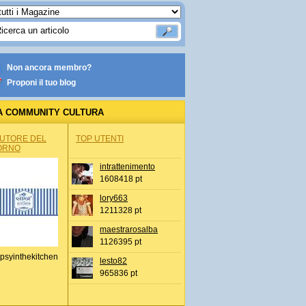
Non ancora membro?
Proponi il tuo blog
A COMMUNITY CULTURA
AUTORE DEL
TOP UTENTI
ORNO
intrattenimento
1608418 pt
lory663
1211328 pt
maestrarosalba
1126395 pt
psyinthekitchen
lesto82
965836 pt