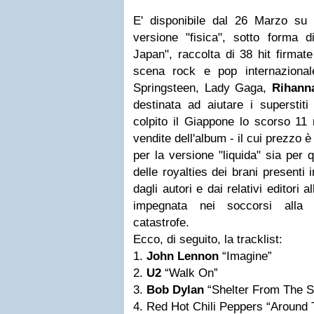
E' disponibile dal 26 Marzo su 
versione "fisica", sotto forma
Japan", raccolta di 38 hit firmate
scena rock e pop internazionale
Springsteen, Lady Gaga,
Rihann
destinata ad aiutare i superstiti
colpito il Giappone lo scorso 11 m
vendite dell'album - il cui prezzo è
per la versione "liquida" sia per qu
delle royalties dei brani presenti 
dagli autori e dai relativi editor
impegnata nei soccorsi alla p
catastrofe.
Ecco, di seguito, la tracklist:
1.
John Lennon
“Imagine”
2.
U2
“Walk On”
3.
Bob Dylan
“Shelter From The S
4. Red Hot Chili Peppers “Around