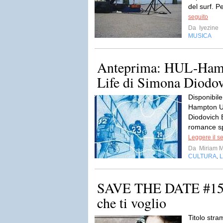
del surf. P
seguito
Da
Iyezine
MUSICA
Anteprima: HUL-Hamp
Life di Simona Diodo
Disponibil
Hampton Un
Diodovich E
romance sp
Leggere il s
Da
Miriam M
CULTURA
L
,
SAVE THE DATE #15: 
che ti voglio
Titolo stra