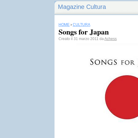
Magazine Cultura
HOME
›
CULTURA
Songs for Japan
Creato il 31 marzo 2011 da
Achess