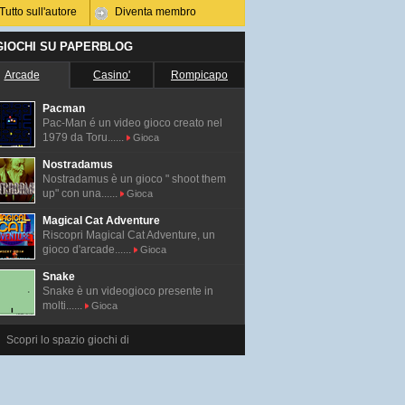
Tutto sull'autore
Diventa membro
 GIOCHI SU PAPERBLOG
Arcade
Casino'
Rompicapo
Pacman
Pac-Man é un video gioco creato nel
1979 da Toru......
Gioca
Nostradamus
Nostradamus è un gioco " shoot them
up" con una......
Gioca
Magical Cat Adventure
Riscopri Magical Cat Adventure, un
gioco d'arcade......
Gioca
Snake
Snake è un videogioco presente in
molti......
Gioca
Scopri lo spazio giochi di