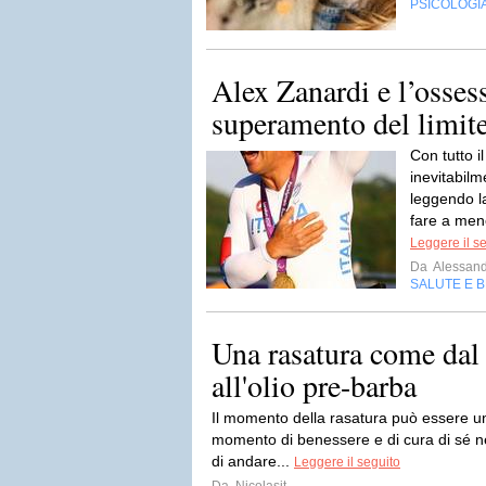
PSICOLOGI
Alex Zanardi e l’osses
superamento del limit
Con tutto i
inevitabilm
leggendo l
fare a meno
Leggere il s
Da
Alessand
SALUTE E 
Una rasatura come dal 
all'olio pre-barba
Il momento della rasatura può essere u
momento di benessere e di cura di sé ne
di andare...
Leggere il seguito