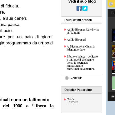
Vedi il suo blog
di fiducia.
re.
I
lle sue ceneri.
I suoi ultimi articoli
 una pausa.
Addio Blogger #2: c'è vita
il buio.
su Tumblr!
are per un paio di giorni,
Addio Blogger!
già programmato da un pò di
A Dicembre al Cinema
#danonperdere
Il buio e la luce - dedicato
a tutti quelli che hanno
perso la speranza
#noalsuicidio
#nessunanuovamartina
Vedi tutti
Dossier Paperblog
Natale
icali sono un fallimento
Festività
 del 1900 a ‘Libera la