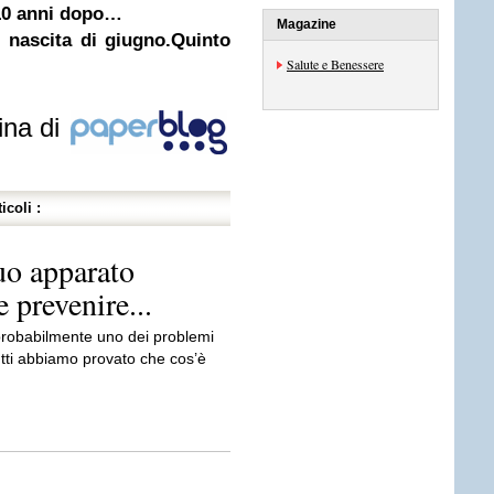
: 10 anni dopo…
Magazine
i nascita di giugno.Quinto
Salute e Benessere
ina di
icoli :
uo apparato
 prevenire...
 probabilmente uno dei problemi
Tutti abbiamo provato che cos’è