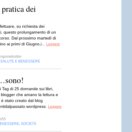
 pratica dei
fettuare, su richiesta dei
ti, questo prolungamento di un
corso. Dal prossimo martedì di
no ai primi di Giugno,i...
Leggere
ngometrolibri
SALUTE E BENESSERE
,
e…sono!
i Tag di 25 domande sui libri,
 blogger che amano la lettura e
, è stato creato dal blog
contidalpassato.wordpress.
Leggere
no55
BENESSERE
SOCIETÀ
,