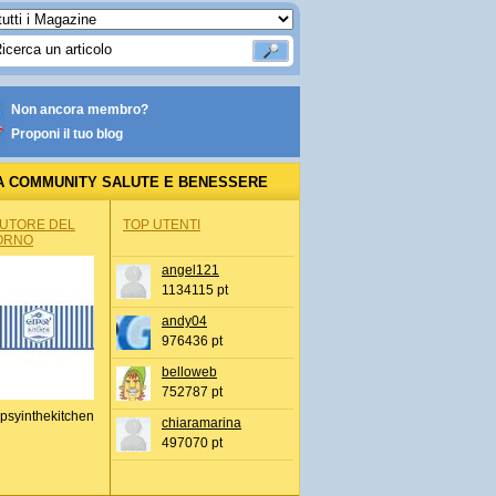
Non ancora membro?
Proponi il tuo blog
A COMMUNITY SALUTE E BENESSERE
AUTORE DEL
TOP UTENTI
ORNO
angel121
1134115 pt
andy04
976436 pt
belloweb
752787 pt
psyinthekitchen
chiaramarina
497070 pt