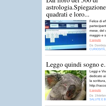
astrologia.Spiegazione
quadrati e loro...
Felice di ef
partecipan
mese, del 
maggio e si
il seguito
Da
Davideju
CURIOSITÀ
Leggo quindi sogno 
Leggi e Viv
dedicato ai
la scrittura
http://rac
il seguito
Da
19stefa
SALUTE E 