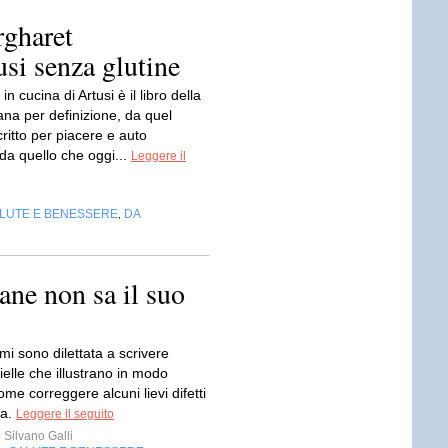
gharet
tusi senza glutine
n cucina di Artusi è il libro della
iana per definizione, da quel
ritto per piacere e auto
da quello che oggi...
Leggere il
LUTE E BENESSERE
DA
,
ane non sa il suo
i sono dilettata a scrivere
ielle che illustrano in modo
me correggere alcuni lievi difetti
ia.
Leggere il seguito
Silvano Galli