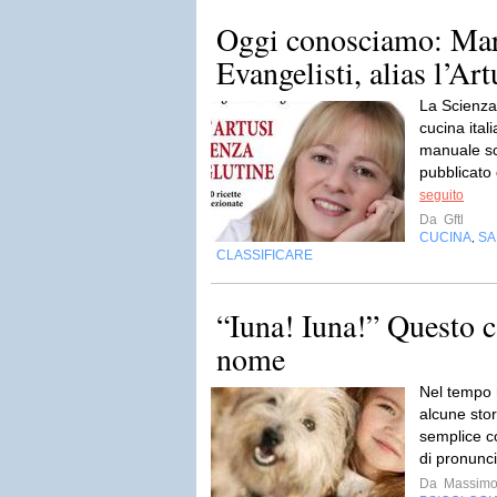
Oggi conosciamo: Mar
Evangelisti, alias l’Ar
La Scienza i
cucina ital
manuale sc
pubblicato 
seguito
Da
Gftl
CUCINA
SA
,
CLASSIFICARE
“Iuna! Iuna!” Questo c
nome
Nel tempo m
alcune stor
semplice co
di pronunc
Da
Massimo 