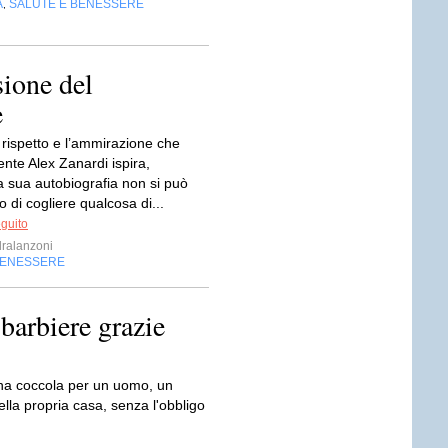
A
SALUTE E BENESSERE
,
sione del
e
l rispetto e l’ammirazione che
ente Alex Zanardi ispira,
a sua autobiografia non si può
 di cogliere qualcosa di...
eguito
ralanzoni
BENESSERE
barbiere grazie
na coccola per un uomo, un
lla propria casa, senza l'obbligo