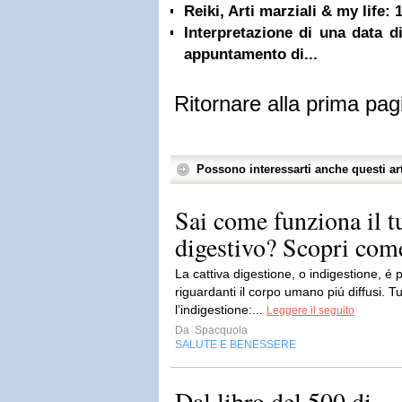
Reiki, Arti marziali & my life
Interpretazione di una data d
appuntamento di...
Ritornare alla prima pag
Possono interessarti anche questi art
Sai come funziona il t
digestivo? Scopri come
La cattiva digestione, o indigestione, é
riguardanti il corpo umano piú diffusi. 
l’indigestione:...
Leggere il seguito
Da
Spacquola
SALUTE E BENESSERE
Dal libro del 500 di