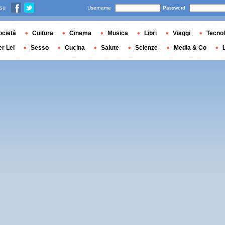
 su
Username
Password
ocietà
Cultura
Cinema
Musica
Libri
Viaggi
Tecnol
er Lei
Sesso
Cucina
Salute
Scienze
Media & Co