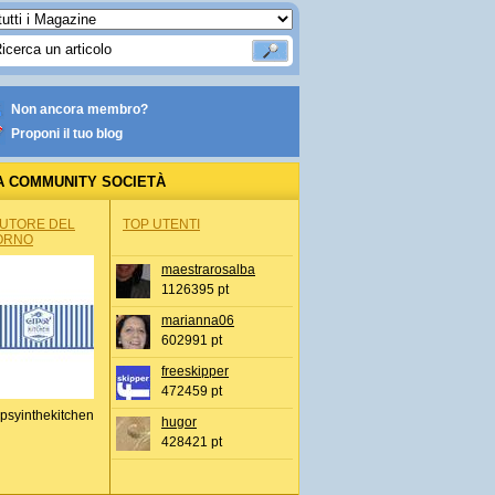
Non ancora membro?
Proponi il tuo blog
A COMMUNITY SOCIETÀ
AUTORE DEL
TOP UTENTI
ORNO
maestrarosalba
1126395 pt
marianna06
602991 pt
freeskipper
472459 pt
psyinthekitchen
hugor
428421 pt