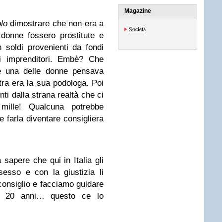
Magazine
olo
dimostrare che non era a
Società
donne fossero prostitute e
 soldi provenienti da fondi
ci imprenditori. Embè? Che
e una delle donne pensava
ltra era la sua podologa. Poi
ti dalla strana realtà che ci
 mille! Qualcuna potrebbe
 e farla diventare consigliera
 sapere che qui in Italia gli
esso e con la giustizia li
consiglio e facciamo guidare
si 20 anni… questo ce lo