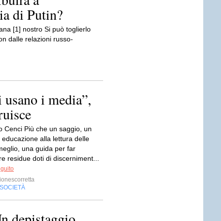
ia di Putin?
na [1] nostro Si può toglierlo
n dalle relazioni russo-
i usano i media”,
ruisce
co Cenci Più che un saggio, un
educazione alla lettura delle
meglio, una guida per far
e residue doti di discerniment...
eguito
ionescorretta
SOCIETÀ
Un depistaggio