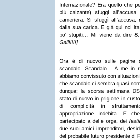
Internazionale? Era quello che 
più calzante) sfuggì all’accusa
cameriera. Si sfuggì all’accusa,
dalla sua carica. E già qui noi it
po’ stupiti… Mi viene da dire
S.
Galli!!!!]
Ora è di nuovo sulle pagine d
scandalo. Scandalo… A me in re
abbiamo convissuto con situazioni
che scandalo ci sembra quasi nor
dunque: la scorsa settimana DSK
stato di nuovo in prigione in cust
di complicità in sfruttament
appropriazione indebita. E c
partecipato a delle orge, dei
festi
due suoi amici imprenditori, desid
del probabile futuro presidente di 