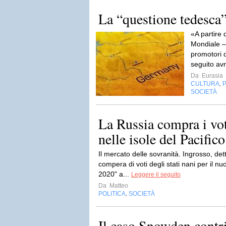
La “questione tedesca
«A partire 
Mondiale – 
promotori d
seguito av
Da
Eurasia
CULTURA
P
,
SOCIETÀ
La Russia compra i vo
nelle isole del Pacifico
Il mercato delle sovranità. Ingrosso, det
compera di voti degli stati nani per il 
2020" a...
Leggere il seguito
Da
Matteo
POLITICA
SOCIETÀ
,
Il caso Snowden contri