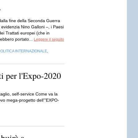
”
dalla fine della Seconda Guerra
evidenzia Nino Galloni –, i Paesi
ei Trattati europei (che in
rebbero portato...
Leggere il seguito
OLITICA INTERNAZIONALE
,
ti per l'Expo-2020
taglio, self-service Come va la
nuovo mega-progetto dell'"EXPO-
buirà a