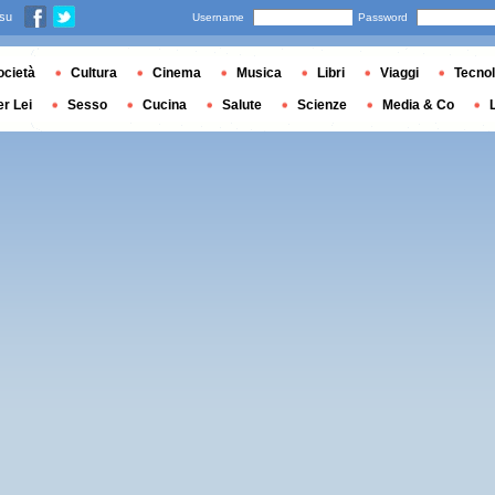
 su
Username
Password
ocietà
Cultura
Cinema
Musica
Libri
Viaggi
Tecnol
er Lei
Sesso
Cucina
Salute
Scienze
Media & Co