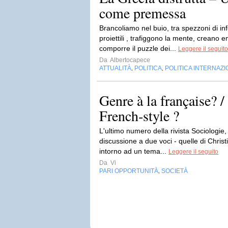
come premessa
Brancoliamo nel buio, tra spezzoni di 
proiettili , trafiggono la mente, creano
comporre il puzzle dei...
Leggere il seguito
Da
Albertocapece
ATTUALITÀ
POLITICA
POLITICA INTERNAZ
,
,
Genre à la française? 
French‑style ?
L'ultimo numero della rivista Sociologie
discussione a due voci - quelle di Chris
intorno ad un tema...
Leggere il seguito
Da
Vi
PARI OPPORTUNITÀ
SOCIETÀ
,