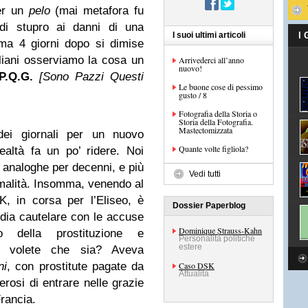
per un
pelo
(mai metafora fu
 di stupro ai danni di una
I suoi ultimi articoli
I
 ma 4 giorni dopo si dimise
aliani osserviamo la cosa un
Arrivederci all’anno
nuovo!
P.Q.G.
[Sono Pazzi Questi
Le buone cose di pessimo
gusto / 8
Fotografia della Storia o
Storia della Fotografia.
Mastectomizzata
ei giornali per un nuovo
Quante volte figliola?
altà fa un po’ ridere. Noi
 analoghe per decenni, e più
Vedi tutti
malità. Insomma, venendo al
, in corsa per l’Eliseo, è
Dossier Paperblog
odia cautelare con le accuse
Dominique Strauss-Kahn
o della prostituzione e
Personalità politiche
estere
he volete che sia? Aveva
ni
, con prostitute pagate da
Caso DSK
Attualità
erosi di entrare nelle grazie
Francia.