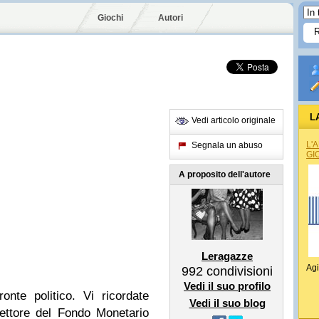
Giochi
Autori
L
Vedi articolo originale
L'
Segnala un abuso
GI
A proposito dell'autore
Leragazze
Agi
992
condivisioni
Vedi il suo profilo
ronte politico. Vi ricordate
Vedi il suo blog
ettore del Fondo Monetario