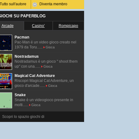
Tutto sull'autore
Diventa membro
 GIOCHI SU PAPERBLOG
Arcade
Casino'
Rompicapo
Pacman
Pac-Man é un video gioco creato nel
1979 da Toru......
Gioca
Nostradamus
Nostradamus è un gioco " shoot them
up" con una......
Gioca
Magical Cat Adventure
Riscopri Magical Cat Adventure, un
gioco d'arcade......
Gioca
Snake
Snake è un videogioco presente in
molti......
Gioca
Scopri lo spazio giochi di