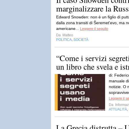
marginalizzare la Russ
Edward Snowden: non è un figlio di putta
dalla zona transiti di Šeremet'evo, ma no
americane...
Leggere il seguito
Da
Matteo
POLITICA
SOCIETÀ
,
“Come i servizi segret
un libro che svela e ist
di: Federi
manuale di 
notizie. O 
sopravviver
Leggere il s
Da
Informaz
ATTUALITÀ
,
La Grecia distrutta – 