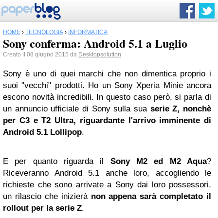
HOME
›
TECNOLOGIA
›
INFORMATICA
Sony conferma: Android 5.1 a Luglio
Creato il 08 giugno 2015 da
Desktopsolution
Sony è uno di quei marchi che non dimentica proprio i
suoi "vecchi" prodotti. Ho un Sony Xperia Minie ancora
escono novità incredibili. In questo caso però, si parla di
un annuncio ufficiale di Sony sulla sua
serie Z, nonchè
per C3 e T2 Ultra, riguardante l'arrivo imminente di
Android 5.1 Lollipop
.
E per quanto riguarda il
Sony M2 ed M2 Aqua
?
Riceveranno Android 5.1 anche loro, accogliendo le
richieste che sono arrivate a Sony dai loro possessori,
un rilascio che inizierà
non appena sarà completato il
rollout per la serie Z
.