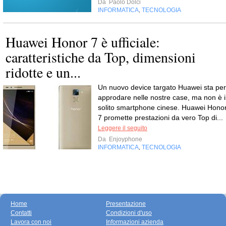
Da
Paolo Dolci
INFORMATICA
TECNOLOGIA
,
Huawei Honor 7 è ufficiale:
caratteristiche da Top, dimensioni
ridotte e un...
Un nuovo device targato Huawei sta per
approdare nelle nostre case, ma non è i
solito smartphone cinese. Huawei Hono
7 promette prestazioni da vero Top di...
Leggere il seguito
Da
Enjoyphone
INFORMATICA
TECNOLOGIA
,
Home
Presentazione
Contatti
Condizioni d'uso
Lavora con noi
Informazioni azienda