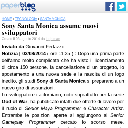
HOME
›
TECNOLOGIA
›
SANTA MONICA
Sony Santa Monica assume nuovi
sviluppatori
Creato il 03 agosto 2014 da
Lightman
Inviato da
Giovanni Ferlazzo
Notizia | 03/08/2014
( ore 11:35 )
: Dopo una prima parte
dell'anno molto complicata che ha visto il licenziamento
di circa 150 persone, la cancellazione di un progetto, lo
spostamento a una nuova sede e la nascita di un logo
inedito, gli studi
Sony
di
Santa Monica
si preparano a un
nuovo giro di assunzioni.
Lo sviluppatore californiano, noto soprattutto per la serie
God of War
, ha pubblicato infatti due offerte di lavoro per
il ruolo di
Senior Maya Programmer
e
Character Artist
.
Entrambe le posizioni aperte si aggiungono al
Senior
Gameplay Programmer
cercato lo scorso mese.