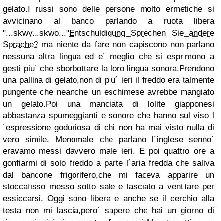
gelato.I russi sono delle persone molto ermetiche si
avvicinano al banco parlando a ruota libera
"...skwy...skwo..."
Entschuldigung Sprechen Sie andere
Sprache?
ma niente da fare non capiscono non parlano
nessuna altra lingua ed e´ meglio che si esprimono a
gesti piu´ che sborbottare la loro lingua sonora.Prendono
una pallina di gelato,non di piu´ ieri il freddo era talmente
pungente che neanche un eschimese avrebbe mangiato
un gelato.Poi una manciata di lolite giapponesi
abbastanza spumeggianti e sonore che hanno sul viso l
´espressione goduriosa di chi non ha mai visto nulla di
vero simile. Menomale che parlano l´inglese senno´
eravamo messi davvero male ieri. E poi quattro ore a
gonfiarmi di solo freddo a parte l´aria fredda che saliva
dal bancone frigorifero,che mi faceva apparire un
stoccafisso messo sotto sale e lasciato a ventilare per
essiccarsi. Oggi sono libera e anche se il cerchio alla
testa non mi lascia,pero´ sapere che hai un giorno di