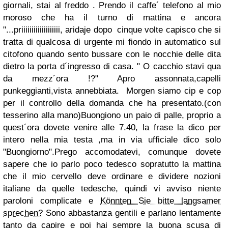
giornali, stai al freddo . Prendo il caffe´ telefono al mio
moroso che ha il turno di mattina e ancora
"...priiiiiiiiiiiiiiiiiii, aridaje dopo cinque volte capisco che si
tratta di qualcosa di urgente mi fiondo in automatico sul
citofono quando sento bussare con le nocchie delle dita
dietro la porta d´ingresso di casa. " O cacchio stavi qua
da mezz´ora !?" Apro assonnata,capelli
punkeggianti,vista annebbiata. Morgen siamo cip e cop
per il controllo della domanda che ha presentato.(con
tesserino alla mano)Buongiono un paio di palle, proprio a
quest´ora dovete venire alle 7.40, la frase la dico per
intero nella mia testa ,ma in via ufficiale dico solo
"Buongiorno".Prego accomodatevi, comunque dovete
sapere che io parlo poco tedesco sopratutto la mattina
che il mio cervello deve ordinare e dividere nozioni
italiane da quelle tedesche, quindi vi avviso niente
paroloni complicate e
Könnten Sie bitte langsamer
sprechen?
Sono abbastanza gentili e parlano lentamente
tanto da capire e poi hai sempre la buona scusa di