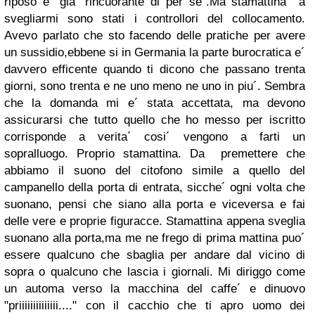
riposo e´ gia´ rincuorante di per se´.Ma stamattina a
svegliarmi sono stati i controllori del collocamento.
Avevo parlato che sto facendo delle pratiche per avere
un sussidio,ebbene si in Germania la parte burocratica e´
davvero efficente quando ti dicono che passano trenta
giorni, sono trenta e ne uno meno ne uno in piu´. Sembra
che la domanda mi e´ stata accettata, ma devono
assicurarsi che tutto quello che ho messo per iscritto
corrisponde a verita´ cosi´ vengono a farti un
sopralluogo. Proprio stamattina. Da premettere che
abbiamo il suono del citofono simile a quello del
campanello della porta di entrata, sicche´ ogni volta che
suonano, pensi che siano alla porta e viceversa e fai
delle vere e proprie figuracce. Stamattina appena sveglia
suonano alla porta,ma me ne frego di prima mattina puo´
essere qualcuno che sbaglia per andare dal vicino di
sopra o qualcuno che lascia i giornali. Mi diriggo come
un automa verso la macchina del caffe´ e dinuovo
"priiiiiiiiiiiiii...." con il cacchio che ti apro uomo dei