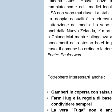
Laleena Guest House, dove al
cambiato nome ed i medici legali
USA non sono mai riusciti a stabil
La doppia casualita’ in circosta
l’attenzione dei media. Lo scors
anni dalla Nuova Zelanda, e’ mort
a Chiang Mai mentre alloggiava al
sono morti nello stesso hotel in
caso, il comune ha ordinato la demo
Fonte: Phuketwan
Potrebbero interessarti anche :
Gamberi in coperta con salsa 
Farm Hug e la regola di base 
condividere sempre!
La vera "Fuga" non è and