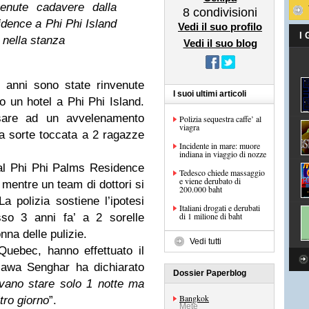
venute cadavere dalla
8
condivisioni
idence a Phi Phi Island
Vedi il suo profilo
I
 nella stanza
Vedi il suo blog
 anni sono state rinvenute
I suoi ultimi articoli
 un hotel a Phi Phi Island.
nsare ad un avvelenamento
Polizia sequestra caffe’ al
viagra
sa sorte toccata a 2 ragazze
Incidente in mare: muore
indiana in viaggio di nozze
o al Phi Phi Palms Residence
Tedesco chiede massaggio
e viene derubato di
 mentre un team di dottori si
200.000 baht
La polizia sostiene l’ipotesi
Italiani drogati e derubati
di 1 milione di baht
so 3 anni fa’ a 2 sorelle
nna delle pulizie.
Vedi tutti
Quebec, hanno effettuato il
sawa Senghar ha dichiarato
Dossier Paperblog
evano stare solo 1 notte ma
Bangkok
tro giorno
”.
Mete