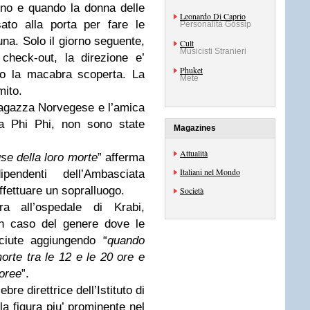
eno e quando la donna delle
Leonardo Di Caprio
ato alla porta per fare le
Personalità Gossip
cuna. Solo il giorno seguente,
Cult
Musicisti Stranieri
check-out, la direzione e’
Phuket
to la macabra scoperta. La
Mete
mito.
ragazza Norvegese e l’amica
 Phi Phi, non sono state
Magazines
Attualità
ause della loro morte
” afferma
Italiani nel Mondo
ndenti dell’Ambasciata
fettuare un sopralluogo.
Società
ra all’ospedale di Krabi,
un caso del genere dove le
ciute aggiungendo “
quando
orte tra le 12 e le 20 ore e
poree
”.
re direttrice dell’Istituto di
la figura piu’ prominente nel