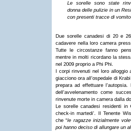
Le sorelle sono state rin
donna delle pulizie in un Res
con presenti tracce di vomito
Due sorelle canadesi di 20 e 26
cadavere nella loro camera presso
Tutte le circostanze fanno pe
mentre in molti ricordano la stes
nel 2009 proprio a Phi Phi.
I corpi rinvenuti nel loro alloggi
giacciono ora all’ospedale di Krabi
prepara ad effettuare l’autopsia. 
dell’avvelenamento come succes
rinvenute morte in camera dalla do
Le sorelle canadesi residenti in 
check-in martedi’. Il Tenente Wi
che “
le ragazze inizialmente vol
poi hanno deciso di allungare un al