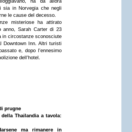
loggiavano, ha da allora
 sia in Norvegia che negli
irne le cause del decesso.
nze misteriose ha attirato
o anno, Sarah Carter di 23
a in circostanze sconosciute
 Downtown Inn. Altri turisti
 passato e, dopo l’ennesimo
lizione dell’hotel.
di prugne
della Thailandia a tavola:
arsene ma rimanere in