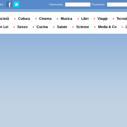
 su
Username
Password
ocietà
Cultura
Cinema
Musica
Libri
Viaggi
Tecnol
er Lei
Sesso
Cucina
Salute
Scienze
Media & Co