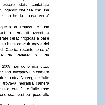
ssere stata contattata
giungendo che “se c’e’ una
te, anche la causa verra’
quella di Phuket, e’ una
vani in cerca di avventura
rate serati tropicali a base
la ribalta dal
cult
movie del
di Caprio, recentemente e’
sola da vedere” n.1 da
el 2009 non sono mai state
 27 anni alloggiava in camera
tre l’amica Norvegese Julie
 trovava nell’altra camera
za di ore, Jill e Julie sono
ono scampati per poco allo