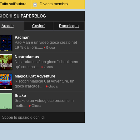
Tutto sull'autore
Diventa membro
 GIOCHI SU PAPERBLOG
Arcade
Casino'
Rompicapo
Pacman
Pac-Man é un video gioco creato nel
1979 da Toru......
Gioca
Nostradamus
Nostradamus è un gioco " shoot them
up" con una......
Gioca
Magical Cat Adventure
Riscopri Magical Cat Adventure, un
gioco d'arcade......
Gioca
Snake
Snake è un videogioco presente in
molti......
Gioca
Scopri lo spazio giochi di