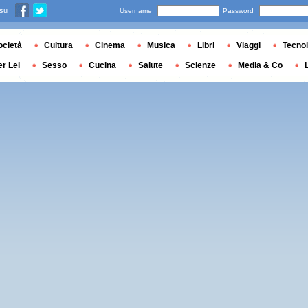
 su
Username
Password
ocietà
Cultura
Cinema
Musica
Libri
Viaggi
Tecnol
er Lei
Sesso
Cucina
Salute
Scienze
Media & Co