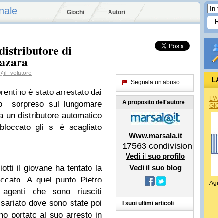
nale
Giochi
Autori
distributore di
Mazara
il_volatore
L
Segnala un abuso
orentino è stato arrestato dai
REG
L'
A proposito dell'autore
nno sorpreso sul lungomare
GI
a un distributore automatico
loccato gli si è scagliato
Www.marsala.it
17563
condivisioni
Vedi il suo profilo
otti il giovane ha tentato la
Vedi il suo blog
ccato. A quel punto Pietro
Agi
 agenti che sono riusciti
ariato dove sono state poi
I suoi ultimi articoli
nno portato al suo arresto in