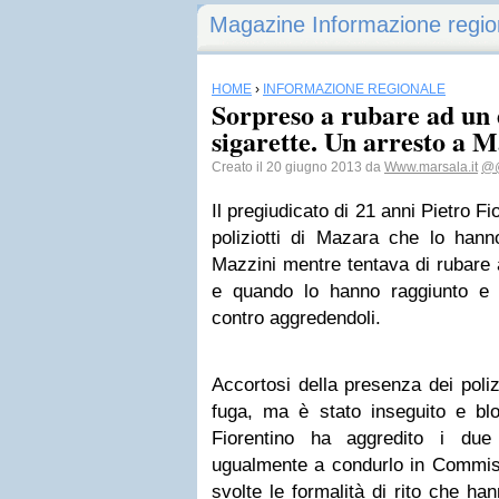
Magazine Informazione regio
HOME
›
INFORMAZIONE REGIONALE
Sorpreso a rubare ad un 
sigarette. Un arresto a 
Creato il 20 giugno 2013 da
Www.marsala.it
@@
Il pregiudicato di 21 anni Pietro Fi
poliziotti di Mazara che lo ha
Mazzini mentre tentava di rubare 
e quando lo hanno raggiunto e b
contro aggredendoli.
Accortosi della presenza dei polizi
fuga, ma è stato inseguito e blo
Fiorentino ha aggredito i due
ugualmente a condurlo in Commiss
svolte le formalità di rito che ha