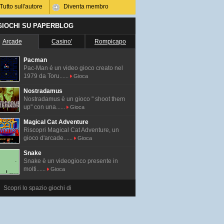
Tutto sull'autore
Diventa membro
 GIOCHI SU PAPERBLOG
Arcade
Casino'
Rompicapo
Pacman
Pac-Man é un video gioco creato nel
1979 da Toru......
Gioca
Nostradamus
Nostradamus è un gioco " shoot them
up" con una......
Gioca
Magical Cat Adventure
Riscopri Magical Cat Adventure, un
gioco d'arcade......
Gioca
Snake
Snake è un videogioco presente in
molti......
Gioca
Scopri lo spazio giochi di