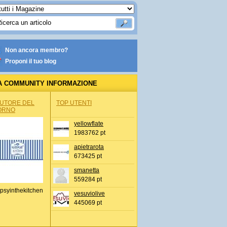
Non ancora membro?
Proponi il tuo blog
A COMMUNITY INFORMAZIONE
IONALE
AUTORE DEL
TOP UTENTI
ORNO
yellowflate
1983762 pt
apietrarota
673425 pt
smanetta
559284 pt
psyinthekitchen
vesuviolive
445069 pt