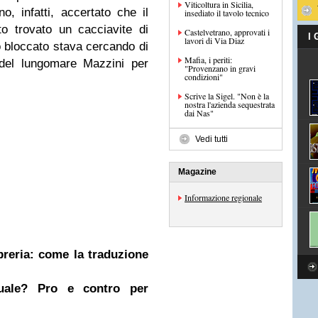
Viticoltura in Sicilia,
no, infatti, accertato che il
insediato il tavolo tecnico
o trovato un cacciavite di
Castelvetrano, approvati i
I
lavori di Via Diaz
 bloccato stava cercando di
Mafia, i periti:
o del lungomare Mazzini per
"Provenzano in gravi
condizioni"
Scrive la Sigel. "Non è la
nostra l'azienda sequestrata
dai Nas"
Vedi tutti
Magazine
Informazione regionale
ibreria: come la traduzione
nuale? Pro e contro per