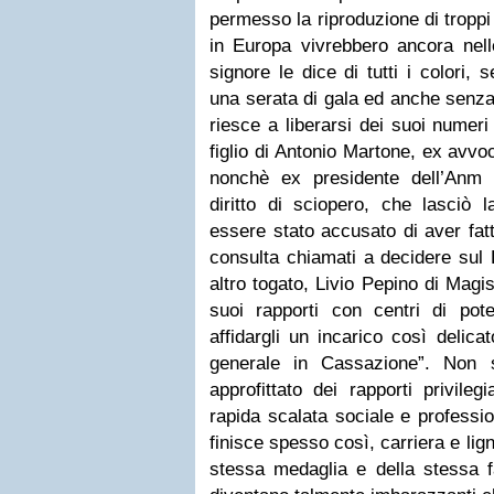
permesso la riproduzione di troppi 
in Europa vivrebbero ancora nel
signore le dice di tutti i colori,
una serata di gala ed anche senza
riesce a liberarsi dei suoi numer
figlio di Antonio Martone, ex avv
nonchè ex presidente dell’Anm e
diritto di sciopero, che lasciò 
essere stato accusato di aver fatt
consulta chiamati a decidere sul 
altro togato, Livio Pepino di Magi
suoi rapporti con centri di po
affidargli un incarico così delic
generale in Cassazione”. Non
approfittato dei rapporti privileg
rapida scalata sociale e professi
finisce spesso così, carriera e lig
stessa medaglia e della stessa f