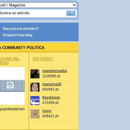
Non ancora membro?
Proponi il tuo blog
A COMMUNITY POLITICA
AUTORE DEL
TOP UTENTI
ORNO
maestrarosalba
1126395 pt
marianna06
602991 pt
freeskipper
472459 pt
psyinthekitchen
hugor
428421 pt