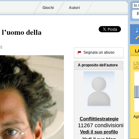
Giochi
Autori
 l’uomo della
ie
L
Segnala un abuso
L'
A proposito dell'autore
GI
Agi
Conflittiestrategie
11267
condivisioni
Vedi il suo profilo