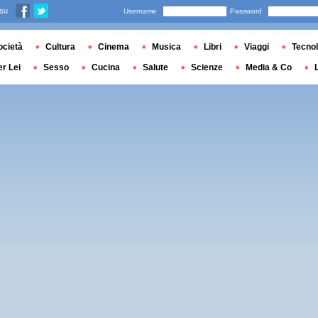
 su
Username
Password
ocietà
Cultura
Cinema
Musica
Libri
Viaggi
Tecnol
er Lei
Sesso
Cucina
Salute
Scienze
Media & Co