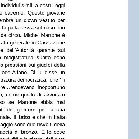
individui simili a costui oggi
le caverne. Questo giovane
 sembra un clown vestito per
 la palla rossa sul naso non
i da circo. Michel Martone è
ocato generale in Cassazione
 dell’Autorità garante sul
la magistratura subito dopo
o pressioni sui giudici della
Lodo Alfano. Di lui disse un
stratura democratica, che “ i
tere…rendevano inopportuno
ato, come quello di avvocato
 so se Martone abbia mai
iati del genitore per la sua
onale.
Il fatto
è che in Italia
naggio sono due risvolti della
accia di bronzo. E le cose