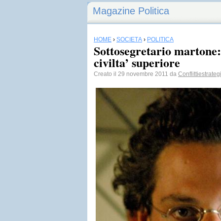
Magazine Politica
HOME
›
SOCIETÀ
›
POLITICA
Sottosegretario martone:
civilta’ superiore
Creato il 29 novembre 2011 da
Conflittiestrateg