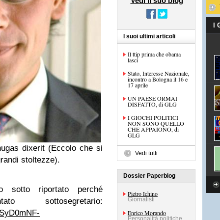
Vedi il suo blog
I
I suoi ultimi articoli
Il ttip prima che obama
lasci
Stato, Interesse Nazionale,
incontro a Bologna il 16 e
17 aprile
UN PAESE ORMAI
DISFATTO, di GLG
I GIOCHI POLITICI
NON SONO QUELLO
CHE APPAIONO, di
GLG
gas dixerit (Eccolo che si
Vedi tutti
randi stoltezze).
Dossier Paperblog
o sotto riportato perché
Pietro Ichino
Giornalisti
o sottosegretario:
v=SyD0mNF-
Enrico Morando
Personalità politiche