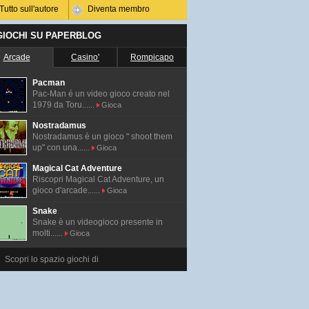
Tutto sull'autore
Diventa membro
 GIOCHI SU PAPERBLOG
Arcade
Casino'
Rompicapo
Pacman
Pac-Man é un video gioco creato nel
1979 da Toru......
Gioca
Nostradamus
Nostradamus è un gioco " shoot them
up" con una......
Gioca
Magical Cat Adventure
Riscopri Magical Cat Adventure, un
gioco d'arcade......
Gioca
Snake
Snake è un videogioco presente in
molti......
Gioca
Scopri lo spazio giochi di