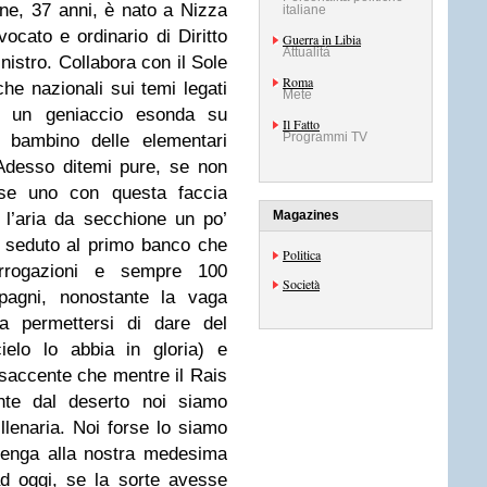
ne, 37 anni, è nato a Nizza
italiane
ocato e ordinario di Diritto
Guerra in Libia
Attualità
inistro. Collabora con il Sole
Roma
che nazionali sui temi legati
Mete
e un geniaccio esonda su
Il Fatto
Programmi TV
n bambino delle elementari
 Adesso ditemi pure, se non
 se uno con questa faccia
Magazines
l’aria da secchione un po’
unno seduto al primo banco che
Politica
rrogazioni e sempre 100
Società
mpagni, nonostante la vaga
a permettersi di dare del
ielo lo abbia in gloria) e
o saccente che mentre il Rais
nte dal deserto noi siamo
llenaria. Noi forse lo siamo
tenga alla nostra medesima
d oggi, se la sorte avesse