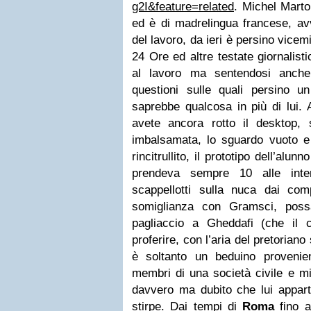
g2I&feature=related
. Michel Marto
ed è di madrelingua francese, avv
del lavoro, da ieri è persino vicem
24 Ore ed altre testate giornalisti
al lavoro ma sentendosi anch
questioni sulle quali persino u
saprebbe qualcosa in più di lui.
avete ancora rotto il desktop,
imbalsamata, lo sguardo vuoto e 
rincitrullito, il prototipo dell’al
prendeva sempre 10 alle inte
scappellotti sulla nuca dai co
somiglianza con Gramsci, poss
pagliaccio a Gheddafi (che il c
proferire, con l’aria del pretorian
è soltanto un beduino provenie
membri di una società civile e mi
davvero ma dubito che lui appar
stirpe. Dai tempi di
Roma
fino a