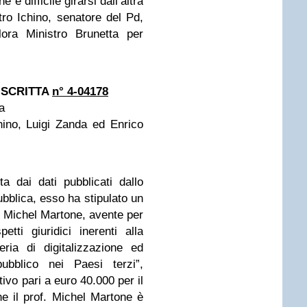
è difficile girarsi dall’altra
ro Ichino, senatore del Pd,
llora Ministro Brunetta per
 SCRITTA
n° 4-04178
a
hino, Luigi Zanda ed Enrico
 dai dati pubblicati dallo
bblica, esso ha stipulato un
f. Michel Martone, avente per
etti giuridici inerenti alla
teria di digitalizzazione ed
pubblico nei Paesi terzi”,
ivo pari a euro 40.000 per il
he il prof. Michel Martone è