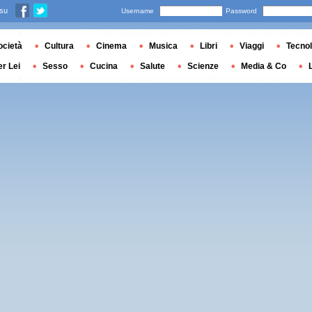
 su
Username
Password
ocietà
Cultura
Cinema
Musica
Libri
Viaggi
Tecnol
er Lei
Sesso
Cucina
Salute
Scienze
Media & Co