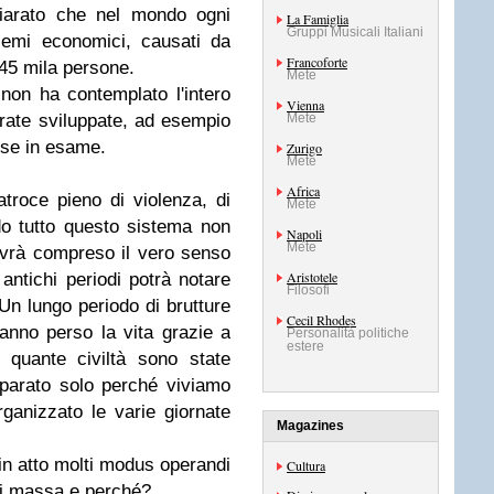
chiarato che nel mondo ogni
La Famiglia
Gruppi Musicali Italiani
lemi economici, causati da
Francoforte
 45 mila persone.
Mete
 non ha contemplato l'intero
Vienna
rate sviluppate, ad esempio
Mete
rese in esame.
Zurigo
Mete
Africa
atroce pieno di violenza, di
Mete
o tutto questo sistema non
Napoli
Mete
avrà compreso il vero senso
Aristotele
 antichi periodi potrà notare
Filosofi
Un lungo periodo di brutture
Cecil Rhodes
hanno perso la vita grazie a
Personalità politiche
estere
quante civiltà sono state
parato solo perché viviamo
ganizzato le varie giornate
Magazines
in atto molti modus operandi
Cultura
di massa e perché?