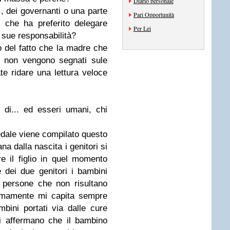
Diario personale
i, dei governanti o una parte
Pari Opportunità
 che ha preferito delegare
Per Lei
e sue responsabilità?
to del fatto che la madre che
e non vengono segnati sule
e ridare una lettura veloce
 di... ed esseri umani, chi
ale viene compilato questo
na dalla nascita i genitori si
 il figlio in quel momento
dei due genitori i bambini
e persone che non risultano
ltimamente mi capita sempre
bini portati via dalle cure
 affermano che il bambino