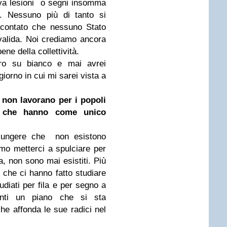
ava lesioni o segni insomma
. Nessuno più di tanto si
scontato che nessuno Stato
valida. Noi crediamo ancora
ene della collettività.
ero su bianco e mai avrei
giorno in cui mi sarei vista a
, non lavorano per i popoli
e che hanno come unico
giungere che non esistono
imo metterci a spulciare per
a, non sono mai esistiti. Più
i che ci hanno fatto studiare
udiati per fila e per segno a
anti un piano che si sta
che affonda le sue radici nel