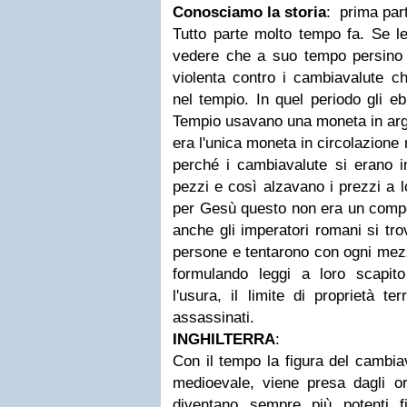
Conosciamo la storia
: prima par
Tutto parte molto tempo fa. Se l
vedere che a suo tempo persino
violenta contro i cambiavalute ch
nel tempio. In quel periodo gli e
Tempio usavano una moneta in arge
era l'unica moneta in circolazion
perché i cambiavalute si erano im
pezzi e così alzavano i prezzi a 
per Gesù questo non era un compo
anche gli imperatori romani si tr
persone e tentarono con ogni mezzo
formulando leggi a loro scapit
l'usura, il limite di proprietà te
assassinati.
INGHILTERRA
:
Con il tempo la figura del cambiav
medioevale, viene presa dagli or
diventano sempre più potenti f