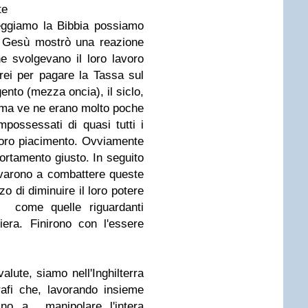
te
eggiamo la Bibbia possiamo
 Gesù mostrò una reazione
e svolgevano il loro lavoro
brei per pagare la Tassa sul
nto (mezza oncia), il siclo,
e ma ve ne erano molto poche
possessati di quasi tutti i
loro piacimento. Ovviamente
rtamento giusto. In seguito
ovarono a combattere queste
 di diminuire il loro potere
o come quelle riguardanti
rriera. Finirono con l'essere
alute, siamo nell'Inghilterra
afi che, lavorando insieme
ino a manipolare l'intera