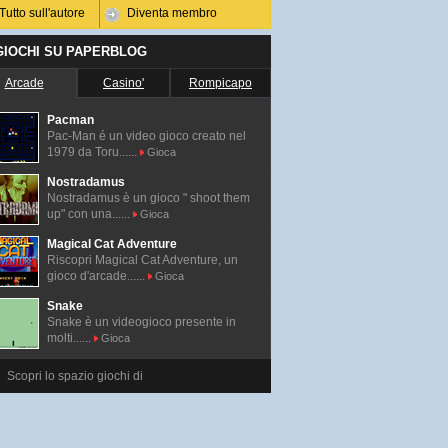
Tutto sull'autore
Diventa membro
 GIOCHI SU PAPERBLOG
Arcade
Casino'
Rompicapo
Pacman
Pac-Man é un video gioco creato nel
1979 da Toru......
Gioca
Nostradamus
Nostradamus è un gioco " shoot them
up" con una......
Gioca
Magical Cat Adventure
Riscopri Magical Cat Adventure, un
gioco d'arcade......
Gioca
Snake
Snake è un videogioco presente in
molti......
Gioca
Scopri lo spazio giochi di