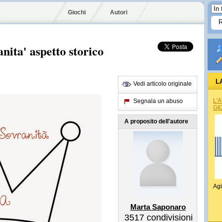
Giochi
Autori
nita' aspetto storico
L
Vedi articolo originale
L'
Segnala un abuso
GI
A proposito dell'autore
Agi
Marta Saponaro
3517
condivisioni