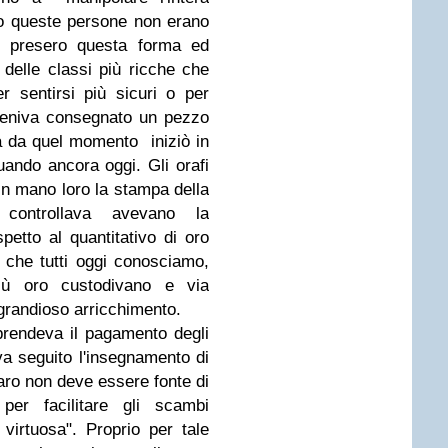
o queste persone non erano
o presero questa forma ed
 delle classi più ricche che
er sentirsi più sicuri o per
 veniva consegnato un pezzo
 da quel momento iniziò in
tuando ancora oggi. Gli orafi
n mano loro la stampa della
controllava avevano la
spetto al quantitativo di oro
o, che tutti oggi conosciamo,
iù oro custodivano e via
n grandioso arricchimento.
mprendeva il pagamento degli
niva seguito l'insegnamento di
ro non deve essere fonte di
per facilitare gli scambi
virtuosa". Proprio per tale