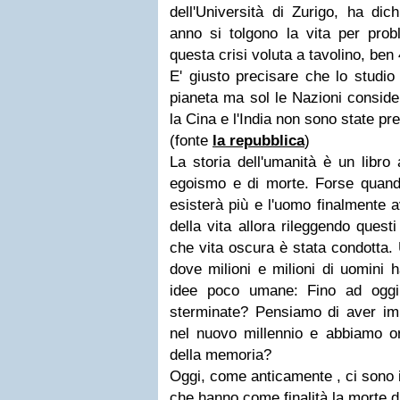
dell'Università di Zurigo, ha di
anno si tolgono la vita per prob
questa crisi voluta a tavolino, ben
E' giusto precisare che lo studio
pianeta ma sol le Nazioni conside
la Cina e l'India non sono state p
(fonte
la repubblica
)
La storia dell'umanità è un libro 
egoismo e di morte. Forse quand
esisterà più e l'uomo finalmente 
della vita allora rileggendo questi
che vita oscura è stata condotta. 
dove milioni e milioni di uomini 
idee poco umane: Fino ad oggi 
sterminate? Pensiamo di aver im
nel nuovo millennio e abbiamo or
della memoria?
Oggi, come anticamente , ci sono 
che hanno come finalità la morte 