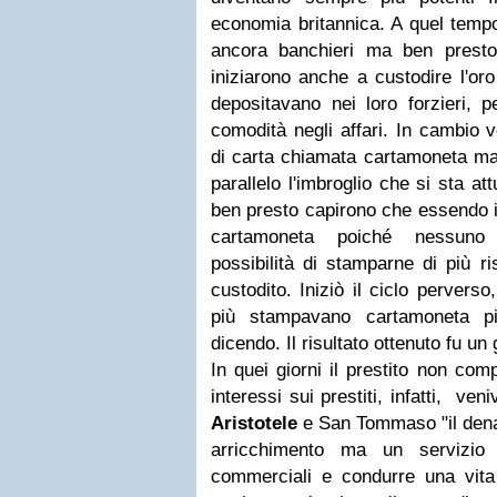
economia britannica. A quel temp
ancora banchieri ma ben prest
iniziarono anche a custodire l'oro
depositavano nei loro forzieri, p
comodità negli affari. In cambio
di carta chiamata cartamoneta ma
parallelo l'imbroglio che si sta at
ben presto capirono che essendo i
cartamoneta poiché nessuno 
possibilità di stamparne di più ri
custodito. Iniziò il ciclo pervers
più stampavano cartamoneta p
dicendo. Il risultato ottenuto fu u
In quei giorni il prestito non co
interessi sui prestiti, infatti, ve
Aristotele
e San Tommaso "il dena
arricchimento ma un servizio 
commerciali e condurre una vita 