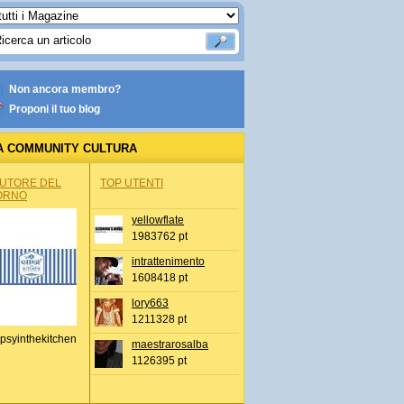
Non ancora membro?
Proponi il tuo blog
A COMMUNITY CULTURA
AUTORE DEL
TOP UTENTI
ORNO
yellowflate
1983762 pt
intrattenimento
1608418 pt
lory663
1211328 pt
psyinthekitchen
maestrarosalba
1126395 pt