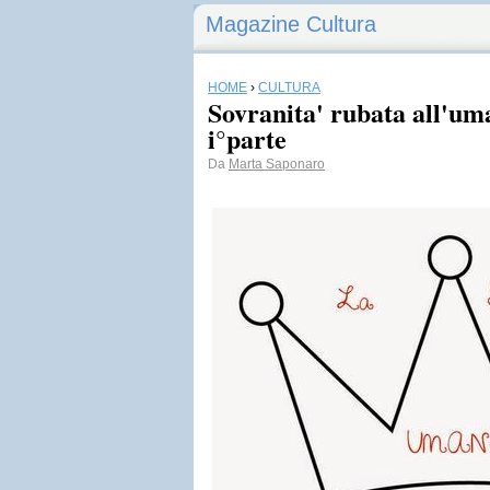
Magazine Cultura
HOME
›
CULTURA
Sovranita' rubata all'uma
i°parte
Da
Marta Saponaro