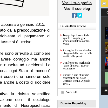
Vedi il suo profilo
Vedi il suo blog
I
a apparsa a gennaio 2015:
I suoi ultimi articoli
ato dalla preoccupazione di
Troppi lupi travestiti da
 richiesta di pagamento di
agnelli o angeli: gino
strada il lottatore contro
tasse si è ucciso.
ebola
Risveglio: il cammino ha
one sono arrivate a compiere
bisogno della ricerca della
verità della gnosi
 avere coraggio ma anche
Confronto tra merkabah
r riuscire ad uccidersi. Lo
(ciclo di enoch)-nuovo
testamento
sona, ogni Stato al mondo è
Vaccini e scie chimiche
chi esseri che hanno un solo
conferenza del fisico
Corrado Penna, Agordo
le anche a costo di uccidere
10 8...
Vedi tutti
va la rivista scientifica
razione con il sociologo
Dossier Paperblog
imento di Neuropsichiatria