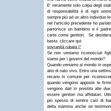
E' veramente solo colpa degli stat
di responsabilità è di ogni uomo
sempre più ad un altro individuo l
nel l'articolo precedente ho parla
partorisce un bambino e il padr
carte come genitori. Se desiderat
basta cliccare qui:
sovranità rubata I°
Se non veniamo riconosciuti figli
siamo per i governi del mondo?
Quando veniamo al mondo in osped
atto di nato vivo. Entro una settima
recano in comune per riconoscere
quando vengono apposte le firme 
vengono dati in prestito alle du
essere genitori ma affidatari. U
più spesso di sentire casi di bam
della mamma anche se testimoni