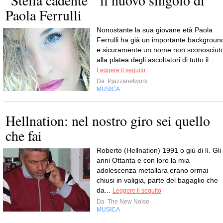
"Stella cadente " il nuovo singolo di
Paola Ferrulli
Nonostante la sua giovane età Paola
Ferrulli ha già un importante backgroun
e sicuramente un nome non sconosciut
alla platea degli ascoltatori di tutto il...
Leggere il seguito
Da
Pjazzanetwork
MUSICA
Hellnation: nel nostro giro sei quello
che fai
Roberto (Hellnation) 1991 o giù di lì. Gli
anni Ottanta e con loro la mia
adolescenza metallara erano ormai
chiusi in valigia, parte del bagaglio che
da...
Leggere il seguito
Da
The New Noise
MUSICA