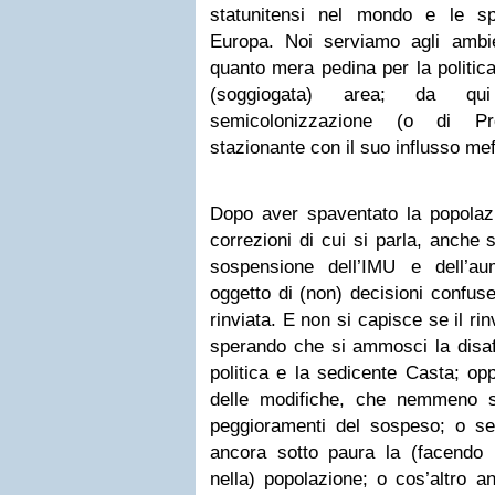
statunitensi nel mondo e le spe
Europa. Noi serviamo agli ambie
quanto mera pedina per la politica
(soggiogata) area; da qui
semicolonizzazione (o di Pro
stazionante con il suo influsso mefi
Dopo aver spaventato la popolazi
correzioni di cui si parla, anche s
sospensione dell’IMU e dell’a
oggetto di (non) decisioni confuse
rinviata. E non si capisce se il r
sperando che si ammosci la disaf
politica e la sedicente Casta; op
delle modifiche, che nemmeno 
peggioramenti del sospeso; o se 
ancora sotto paura la (facendo
nella) popolazione; o cos’altro a