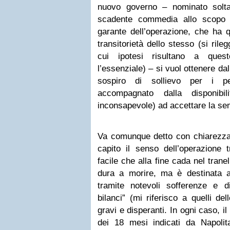
nuovo governo – nominato solta
scadente commedia allo scopo d
garante dell’operazione, che ha q
transitorietà dello stesso (si rile
cui ipotesi risultano a ques
l’essenziale) – si vuol ottenere da
sospiro di sollievo per i per
accompagnato dalla disponibi
inconsapevole) ad accettare la se
Va comunque detto con chiarezza
capito il senso dell’operazione t
facile che alla fine cada nel tranel
dura a morire, ma è destinata a 
tramite notevoli sofferenze e di
bilanci” (mi riferisco a quelli del
gravi e disperanti. In ogni caso, 
dei 18 mesi indicati da Napoli