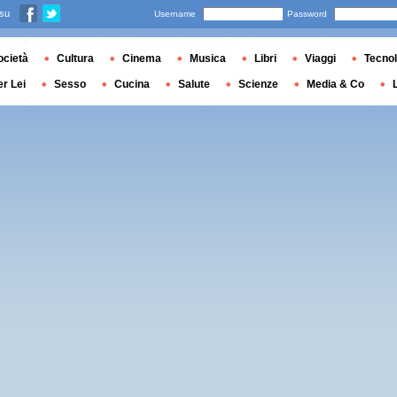
 su
Username
Password
ocietà
Cultura
Cinema
Musica
Libri
Viaggi
Tecnol
er Lei
Sesso
Cucina
Salute
Scienze
Media & Co