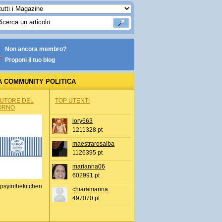
Non ancora membro?
Proponi il tuo blog
A COMMUNITY POLITICA
AUTORE DEL
TOP UTENTI
ORNO
lory663
1211328 pt
maestrarosalba
1126395 pt
marianna06
602991 pt
psyinthekitchen
chiaramarina
497070 pt