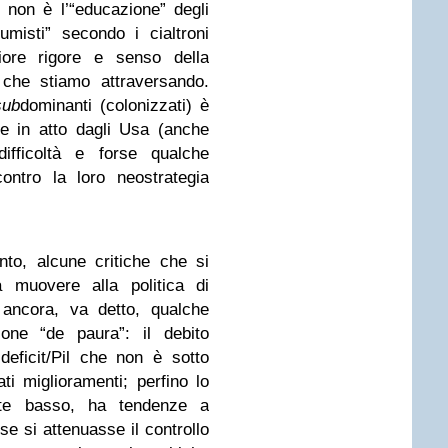
o non è l’“educazione” degli
umisti” secondo i cialtroni
iore rigore e senso della
 che stiamo attraversando.
sub
dominanti (colonizzati) è
te in atto dagli Usa (anche
difficoltà e forse qualche
ontro la loro neostrategia
to, alcune critiche che si
muovere alla politica di
 ancora, va detto, qualche
ione “de paura”: il debito
 deficit/Pil che non è sotto
ti miglioramenti; perfino lo
nte basso, ha tendenze a
 se si attenuasse il controllo