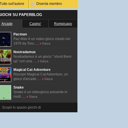
Tutto sull'autore
Diventa membro
 GIOCHI SU PAPERBLOG
Arcade
Casino'
Rompicapo
Pacman
Pac-Man é un video gioco creato nel
1979 da Toru......
Gioca
Nostradamus
Nostradamus è un gioco " shoot them
up" con una......
Gioca
Magical Cat Adventure
Riscopri Magical Cat Adventure, un
gioco d'arcade......
Gioca
Snake
Snake è un videogioco presente in
molti......
Gioca
Scopri lo spazio giochi di