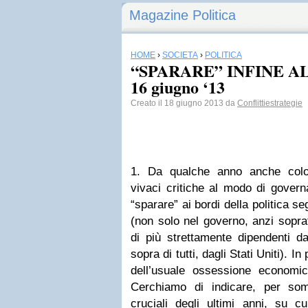
Magazine Politica
HOME
›
SOCIETÀ
›
POLITICA
“SPARARE” INFINE AL
16 giugno ‘13
Creato il 18 giugno 2013 da
Conflittiestrategie
1. Da qualche anno anche colo
vivaci critiche al modo di governar
“sparare” ai bordi della politica se
(non solo nel governo, anzi sopratt
di più strettamente dipendenti da
sopra di tutti, dagli Stati Uniti). In
dell’usuale ossessione economi
Cerchiamo di indicare, per som
cruciali degli ultimi anni, su 