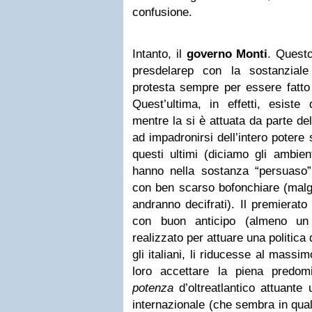
confusione.
Intanto, il
governo Monti
. Questo
presdelarep con la sostanzial
protesta sempre per essere fatto 
Quest’ultima, in effetti, esiste 
mentre la si è attuata da parte del
ad impadronirsi dell’intero potere 
questi ultimi (diciamo gli ambie
hanno nella sostanza “persuaso” 
con ben scarso bofonchiare (malgr
andranno decifrati). Il premierat
con buon anticipo (almeno un
realizzato per attuare una politic
gli italiani, li riducesse al mass
loro accettare la piena predom
potenza
d’oltreatlantico attuante 
internazionale (che sembra in qual