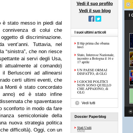
Vedi il suo profilo
Vedi il suo blog
I
 è stato messo in piedi dal
e connivenza di colui che
I suoi ultimi articoli
oggetto di discriminazione.
Il ttip prima che obama
da vent’anni. Tuttavia, nel
lasci
la “sinistra”, che non riesce
Stato, Interesse Nazionale,
spettante ai servi degli Usa,
incontro a Bologna il 16 e
17 aprile
nti attualmente al comando)
UN PAESE ORMAI
il Berlusconi ad allinearsi
DISFATTO, di GLG
ado certi ultimi eventi, che
I GIOCHI POLITICI
NON SONO QUELLO
o a Monti è stato concordato
CHE APPAIONO, di
GLG
 anno) ed è stato infine
a dissennata che spaventasse
Vedi tutti
imo sconforto in modo da fare
inanza semicoloniale della
Dossier Paperblog
una nuova strategia politica
Stati Uniti
che difficoltà). Oggi, con un
Mete