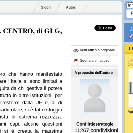
Giochi
Autori
 CENTRO, di GLG,
L
Vedi articolo originale
L'
Segnala un abuso
GI
A proposito dell'autore
ro che hanno manifestato
e l’Italia si sono limitati a
guita da chi gestiva il potere
utto in altre istituzioni, per
ll’estero: dalla UE e, al di
 particolare, si è fatto sfoggio
Agi
cista di estrema rozzezza.
mi capi, alcune questioni
Conflittiestrategie
11267
condivisioni
cui si è creata la massima