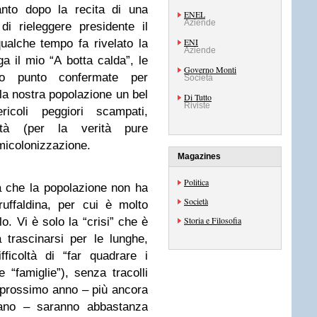
nto dopo la recita di una
ENEL
Aziende
i rieleggere presidente il
ENI
ualche tempo fa rivelato la
Aziende
gga il mio “A botta calda”, le
Governo Monti
to punto confermate per
Società
lla nostra popolazione un bel
Di Tutto
Riviste
icoli peggiori scampati,
lità (per la verità pure
micolonizzazione.
Magazines
Politica
 che la popolazione non ha
Società
ruffaldina, per cui è molto
Storia e Filosofia
lo. Vi è solo la “crisi” che è
trascinarsi per le lunghe,
fficoltà di “far quadrare i
le “famiglie”), senza tracolli
il prossimo anno – più ancora
tano – saranno abbastanza