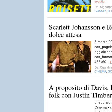
seguito
Da
Signorp
GOSSIP
TE
,
Scarlett Johansson e 
dolce attesa
5 marzo 20
sas_pageid
oggialcin
sas_format
468x60...
L
Da
Oggialc
CINEMA
GO
,
A proposito di Davis, 
folk con Justin Timber
5 febbraio
Cinema • 