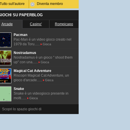
Tutto sull'autore
Diventa membro
 GIOCHI SU PAPERBLOG
Arcade
Casino'
Rompicapo
Pacman
Pac-Man é un video gioco creato nel
1979 da Toru......
Gioca
Nostradamus
Nostradamus è un gioco " shoot them
up" con una......
Gioca
Magical Cat Adventure
Riscopri Magical Cat Adventure, un
gioco d'arcade......
Gioca
Snake
Snake è un videogioco presente in
molti......
Gioca
Scopri lo spazio giochi di