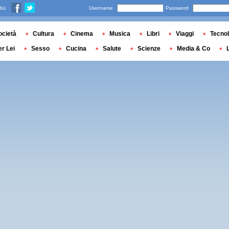
 su
Username
Password
ocietà
Cultura
Cinema
Musica
Libri
Viaggi
Tecnol
er Lei
Sesso
Cucina
Salute
Scienze
Media & Co