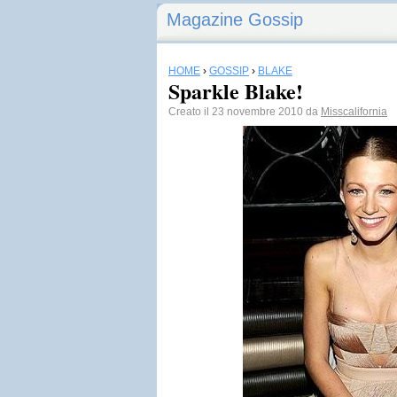
Magazine Gossip
HOME
›
GOSSIP
›
BLAKE
Sparkle Blake!
Creato il 23 novembre 2010 da
Misscalifornia