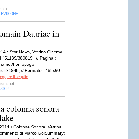
onza
LEVISIONE
Romain Dauriac in
14 • Star News, Vetrina Cinema
='51139/389819'; // Pagina :
ema.net/homepage
id=21948; // Formato : 468x60
eggere il seguito
inemanet
SSIP
la colonna sonora
lake
 2014 • Colonne Sonore, Vetrina
commento di Marco GoiSummary: