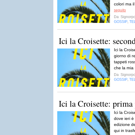
colori ma i
seguito
Da
Signorp
GOSSIP
TE
,
Ici la Croisette: secon
Ici la Crois
giorno di r
tappeti ross
che la mia 
Da
Signorp
GOSSIP
TE
,
Ici la Croisette: prima
Ici la Croi
dove ieri è
edizione d
qui in trasf