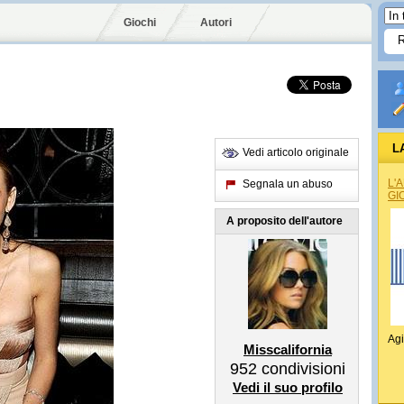
Giochi
Autori
L
Vedi articolo originale
L'
Segnala un abuso
GI
A proposito dell'autore
Agi
Misscalifornia
952
condivisioni
Vedi il suo profilo