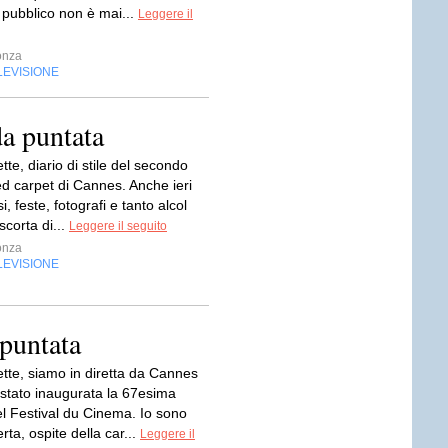
l pubblico non è mai...
Leggere il
onza
LEVISIONE
da puntata
ette, diario di stile del secondo
ed carpet di Cannes. Anche ieri
i, feste, fotografi e tanto alcol
scorta di...
Leggere il seguito
onza
LEVISIONE
 puntata
sette, siamo in diretta da Cannes
 stato inaugurata la 67esima
el Festival du Cinema. Io sono
erta, ospite della car...
Leggere il