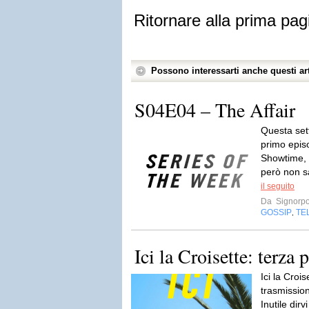
Ritornare alla prima pag
Possono interessarti anche questi art
S04E04 – The Affair
Questa sett
primo episo
Showtime, 
però non s
il seguito
Da
Signorp
GOSSIP
TE
,
Ici la Croisette: terza 
Ici la Crois
trasmission
Inutile dirv