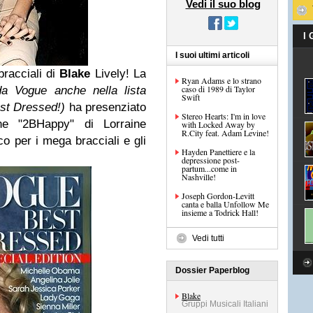
Vedi il suo blog
I
I suoi ultimi articoli
bracciali di
Blake
Lively
! La
Ryan Adams e lo strano
caso di 1989 di Taylor
 da
Vogue
anche nella lista
Swift
st Dressed
!)
ha presenziato
Stereo Hearts: I'm in love
one "2BHappy" di Lorraine
with Locked Away by
R.City feat. Adam Levine!
o per i mega bracciali e gli
Hayden Panettiere e la
depressione post-
partum...come in
Nashville!
Joseph Gordon-Levitt
canta e balla Unfollow Me
insieme a Todrick Hall!
Vedi tutti
Dossier Paperblog
Blake
Gruppi Musicali Italiani