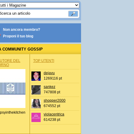
Non ancora membro?
Proponi il tuo blog
A COMMUNITY GOSSIP
AUTORE DEL
TOP UTENTI
ORNO
dejavu
1269116 pt
sankez
747808 pt
shopper2000
674552 pt
psyinthekitchen
violacentrica
614238 pt