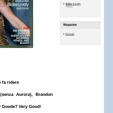
Blake Lively
Attori
Magazine
Gossip
 fa ridere
(senza Aurora), Brandon
.
w Goode? Very Good!