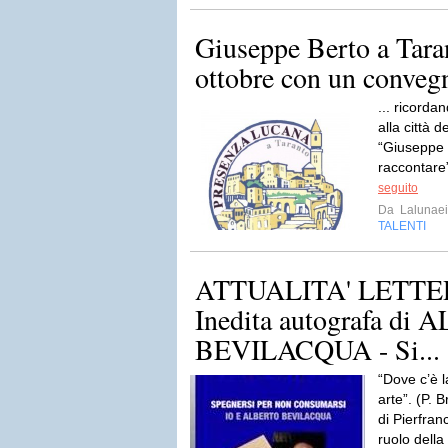
Giuseppe Berto a Tara
ottobre con un convegn
... ricorda
alla città 
“Giuseppe 
raccontare”
seguito
Da
Lalunaei
TALENTI
ATTUALITA' LETTER
Inedita autografa di
BEVILACQUA - Si...
“Dove c’è l
arte”. (P. 
di Pierfra
ruolo della 