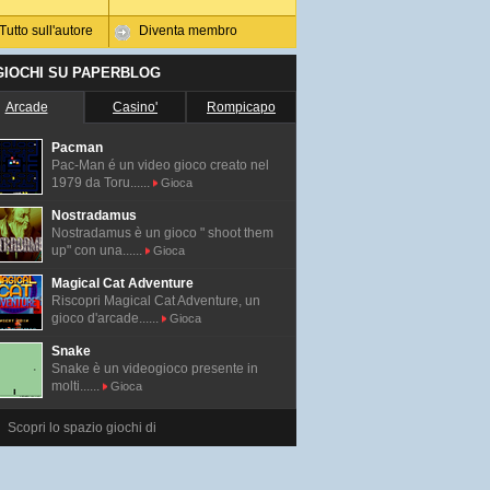
Tutto sull'autore
Diventa membro
 GIOCHI SU PAPERBLOG
Arcade
Casino'
Rompicapo
Pacman
Pac-Man é un video gioco creato nel
1979 da Toru......
Gioca
Nostradamus
Nostradamus è un gioco " shoot them
up" con una......
Gioca
Magical Cat Adventure
Riscopri Magical Cat Adventure, un
gioco d'arcade......
Gioca
Snake
Snake è un videogioco presente in
molti......
Gioca
Scopri lo spazio giochi di