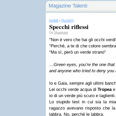
Magazine Talenti
HOME
›
TALENTI
Specchi riflessi
Da
Shappare
“Non è vero che hai gli occhi verdi
“Perché, a te di che colore sembr
“Ma sì, però un verde strano”
…Green eyes, you’re the one that 
and anyone who tried to deny you 
Io e Gaia, sempre agli ultimi banch
Lei occhi verde acqua di
Tropea
e 
io di un verde più scuro e taglienti.
Lo stupido test in cui sia la mi
ragazzo avevano risposto che la 
labbra. No, perché le labbra.