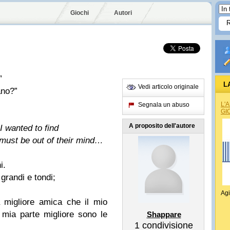
Giochi
Autori
”
L
Vedi articolo originale
ano?”
L'
Segnala un abuso
GI
A proposito dell'autore
I wanted to find
must be out of their mind…
i.
grandi e tondi;
Agi
a migliore amica che il mio
mia parte migliore sono le
Shappare
1
condivisione