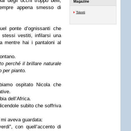
i degli occhi troppo belli,
Magazine
sempre appena smesso di
Talenti
uel ponte d’ognissanti che
 stessi vestiti, infilarsi una
a mentre hai i pantaloni al
lontano.
o perché il brillare naturale
 per pianto.
bbiamo ospitato Nicola che
ative.
ia dell’Africa.
icendole subito che soffriva
 mi aveva guardata:
erdi”, con quell’accento di