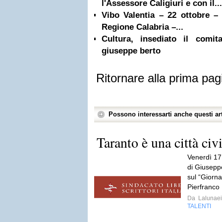
l'Assessore Caligiuri e con il...
Vibo Valentia – 22 ottobre 
Regione Calabria –...
Cultura, insediato il comit
giuseppe berto
Ritornare alla prima pag
Possono interessarti anche questi art
Taranto è una città civ
Venerdì 17 
di Giuseppe
sul “Giorna
Pierfranco 
Da
Lalunaei
TALENTI