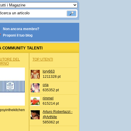
Non ancora membro?
Proponi il tuo blog
A COMMUNITY TALENTI
AUTORE DEL
TOP UTENTI
ORNO
lory663
1211328 pt
cria
635352 pt
rimmel
615214 pt
psyinthekitchen
Arturo Robertazzi -
@ArtNite
585062 pt