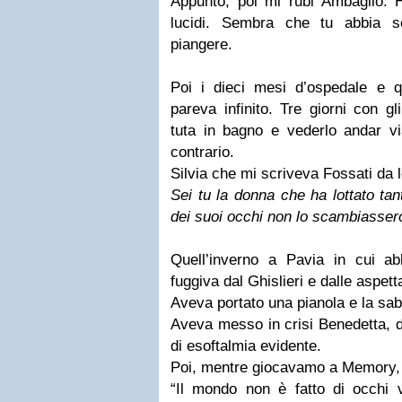
Appunto, poi mi rubi Ambaglio. Ha
lucidi. Sembra che tu abbia 
piangere.
Poi i dieci mesi d’ospedale e q
pareva infinito. Tre giorni con gli
tuta in bagno e vederlo andar vi
contrario.
Silvia che mi scriveva Fossati da 
Sei tu la donna che ha lottato tant
dei suoi occhi non lo scambiassero
Quell’inverno a Pavia in cui a
fuggiva dal Ghislieri e dalle aspett
Aveva portato una pianola e la sabb
Aveva messo in crisi Benedetta, d
di esoftalmia evidente.
Poi, mentre giocavamo a Memory,
“Il mondo non è fatto di occhi v