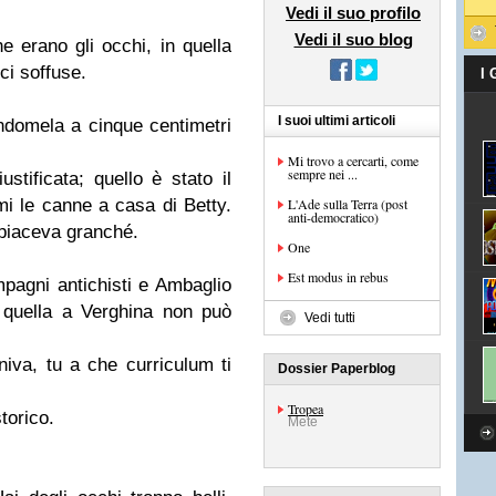
Vedi il suo profilo
Vedi il suo blog
 erano gli occhi, in quella
ci soffuse.
I
I suoi ultimi articoli
ndomela a cinque centimetri
Mi trovo a cercarti, come
sempre nei ...
ustificata; quello è stato il
i le canne a casa di Betty.
L'Ade sulla Terra (post
anti-democratico)
 piaceva granché.
One
Est modus in rebus
pagni antichisti e Ambaglio
 quella a Verghina non può
Vedi tutti
niva, tu a che curriculum ti
Dossier Paperblog
Tropea
storico.
Mete