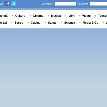
 su
Username
Password
ocietà
Cultura
Cinema
Musica
Libri
Viaggi
Tecnol
er Lei
Sesso
Cucina
Salute
Scienze
Media & Co