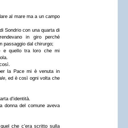
andare al mare ma a un campo
di Sondrio con una quarta di
prendevano in giro perché
n passaggio dal chirurgo;
e e quello tra loro che mi
ola.
così.
per la Pace mi è venuta in
ale
, ed è così ogni volta che
rta d’identità.
nta donna del comune aveva
uel che c’era scritto sulla