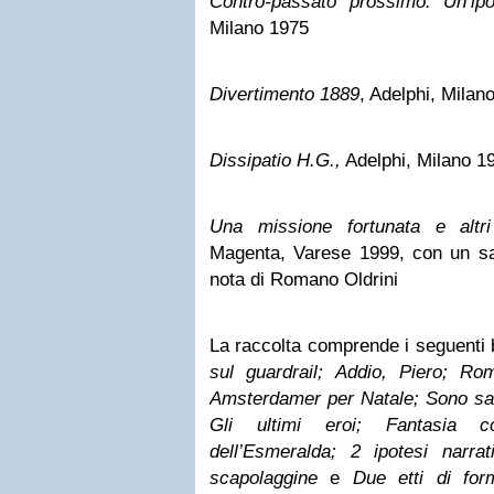
Contro-passato prossimo. Un’ipot
Milano 1975
Divertimento 1889
, Adelphi, Milan
Dissipatio H.G.,
Adelphi, Milano 1
Una missione fortunata e altr
Magenta, Varese 1999, con un sag
nota di Romano Oldrini
La raccolta comprende i seguenti 
sul guardrail; Addio, Piero; R
Amsterdamer per Natale; Sono san
Gli ultimi eroi; Fantasia co
dell’Esmeralda; 2 ipotesi narra
scapolaggine
e
Due etti di fo