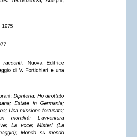
esi retrospettiva,
Adelphi,
o 1975
977
i racconti,
Nuova Editrice
gio di V. Fortichiari e una
brani:
Diphteria; Ho dirottato
omana; Estate in Germania;
a; Una missione fortunata;
n moralità; L’avventura
tive; La voce; Misteri (La
rmaggio); Mondo su mondo