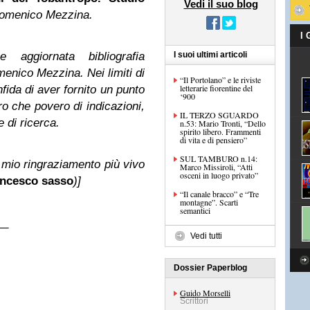
Vedi il suo blog
omenico Mezzina.
I
 aggiornata bibliografia
I suoi ultimi articoli
menico Mezzina. Nei limiti di
“Il Portolano” e le riviste
letterarie fiorentine del
nfida di aver fornito un punto
‘900
ro che povero di indicazioni,
IL TERZO SGUARDO
e di ricerca.
n.53: Mario Tronti, “Dello
spirito libero. Frammenti
di vita e di pensiero”
SUL TAMBURO n.14:
mio ringraziamento più vivo
Marco Missiroli, “Atti
osceni in luogo privato”
ancesco sasso
)]
“Il canale bracco” e “Tre
montagne”. Scarti
semantici
__
Vedi tutti
Dossier Paperblog
Guido Morselli
Scrittori