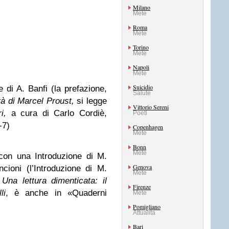
Milano
Mete
Roma
Mete
Torino
Mete
Napoli
Mete
Suicidio
 di A. Banfi (la prefazione,
Salute
à di Marcel Proust,
si legge
Vittorio Sereni
i,
a cura di Carlo Cordiè,
Poeti
-7)
Copenhagen
Mete
Bonn
Mete
on una Introduzione di M.
Genova
cioni (l’Introduzione di M.
Mete
e
Una lettura dimenticata: il
Firenze
li
, è anche in «Quaderni
Mete
Pomigliano
Attualità
Bari