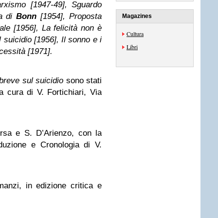
rxismo [1947-49], Sguardo
ca di
Bonn
[1954], Proposta
Magazines
ale [1956], La felicità non è
Cultura
 suicidio [1956], Il sonno e i
Libri
ecessità [1971].
breve sul suicidio
sono stati
 cura di V. Fortichiari, Via
orsa e S. D’Arienzo, con la
oduzione e Cronologia di V.
anzi, in edizione critica e