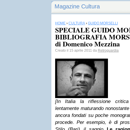
Magazine Cultura
HOME
›
CULTURA
›
GUIDO MORSELLI
SPECIALE GUIDO MOR
BIBLIOGRAFIA MORSE
di Domenico Mezzina
Creato il 15 aprile 2011 da
Retroguardia
[In Italia la riflessione crit
lentamente maturando nonostante i
ancora fondati su poche monografie
procede. Per esempio,
è di pros
Stilo
(Bari) il saggio
Le ragion