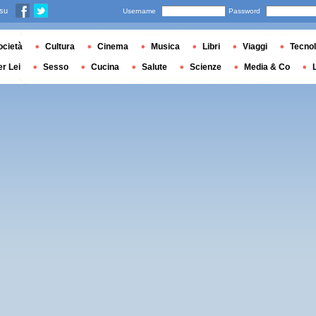
 su
Username
Password
ocietà
Cultura
Cinema
Musica
Libri
Viaggi
Tecnol
er Lei
Sesso
Cucina
Salute
Scienze
Media & Co