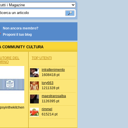
Non ancora membro?
Proponi il tuo blog
A COMMUNITY CULTURA
AUTORE DEL
TOP UTENTI
ORNO
intrattenimento
1608418 pt
lory663
1211328 pt
maestrarosalba
1126395 pt
psyinthekitchen
rimmel
615214 pt