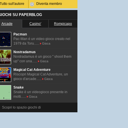
Tutto sull'autore
Diventa membro
 GIOCHI SU PAPERBLOG
Arcade
Casino'
Rompicapo
Pacman
Pac-Man é un video gioco creato nel
1979 da Toru......
Gioca
Nostradamus
Nostradamus è un gioco " shoot them
up" con una......
Gioca
Magical Cat Adventure
Riscopri Magical Cat Adventure, un
gioco d'arcade......
Gioca
Snake
Snake è un videogioco presente in
molti......
Gioca
Scopri lo spazio giochi di