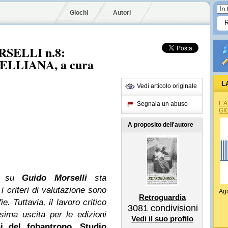
Giochi
Autori
SELLI n.8:
LLIANA, a cura
L
Vedi articolo originale
L'
Segnala un abuso
GI
A proposito dell'autore
ica su
Guido Morselli
sta
 criteri di valutazione sono
Agi
Retroguardia
. Tuttavia, il lavoro critico
3081
condivisioni
sima uscita per le edizioni
Vedi il suo profilo
i del fobantropo. Studio