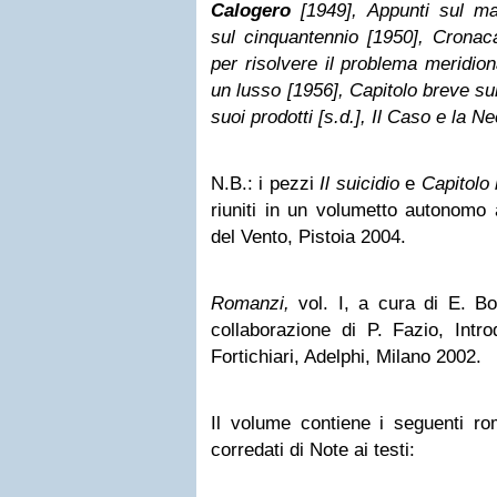
Calogero
[1949], Appunti sul ma
sul cinquantennio [1950], Crona
per risolvere il problema meridion
un lusso [1956], Capitolo breve sul
suoi prodotti [s.d.], Il Caso e la N
N.B.: i pezzi
Il suicidio
e
Capitolo 
riuniti in un volumetto autonomo a
del Vento, Pistoia 2004.
Romanzi,
vol. I, a cura di E. B
collaborazione di P. Fazio, Intr
Fortichiari, Adelphi, Milano 2002.
Il volume contiene i seguenti rom
corredati di Note ai testi: