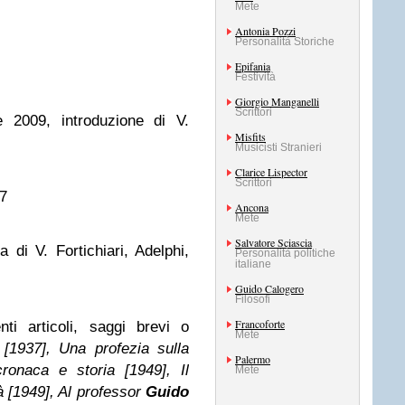
Mete
Antonia Pozzi
Personalità Storiche
Epifania
Festività
Giorgio Manganelli
Scrittori
 2009, introduzione di V.
Misfits
Musicisti Stranieri
Clarice Lispector
Scrittori
77
Ancona
Mete
Salvatore Sciascia
 di V. Fortichiari, Adelphi,
Personalità politiche
italiane
Guido Calogero
Filosofi
Francoforte
ti articoli, saggi brevi o
Mete
[1937], Una profezia sulla
Palermo
ronaca e storia [1949], Il
Mete
à [1949], Al professor
Guido