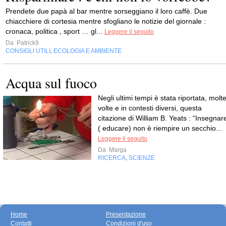
Prendete due papà al bar mentre sorseggiano il loro caffè. Due
chiacchiere di cortesia mentre sfogliano le notizie del giornale :
cronaca, politica , sport … gl...
Leggere il seguito
Da
Patrick9
CONSIGLI UTILI
ECOLOGIA E AMBIENTE
,
Acqua sul fuoco
Negli ultimi tempi è stata riportata, molt
volte e in contesti diversi, questa
citazione di William B. Yeats : “Insegnar
( educare) non è riempire un secchio...
Leggere il seguito
Da
Marga
RICERCA
SCIENZE
,
Home
Presentazione
Contatti
Condizioni d'uso