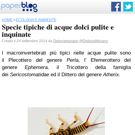
HOME
›
ECOLOGIA E AMBIENTE
Specie tipiche di acque dolci pulite e
inquinate
Creato il 24 settembre 2014 da
Deboramorano
@DeboraMorano
I macroinvertebrati più tipici nelle acque pulite sono
il Plecottero del genere
Perla
, l’ Efemerottero del
genere
Ephemera
,
il Tricottero della famiglia
dei
Sericostomatidae
ed il Dittero del genere
Atherix.