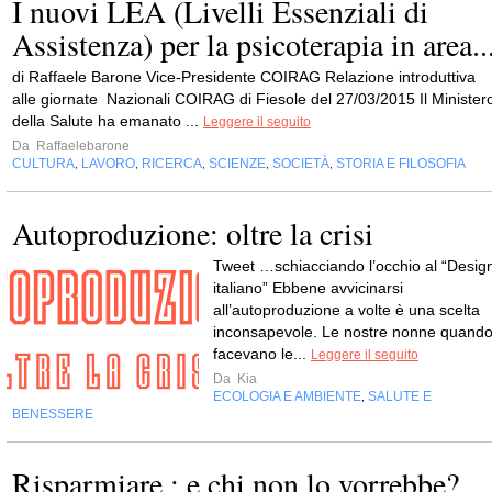
I nuovi LEA (Livelli Essenziali di
Assistenza) per la psicoterapia in area..
di Raffaele Barone Vice-Presidente COIRAG Relazione introduttiva
alle giornate Nazionali COIRAG di Fiesole del 27/03/2015 Il Minister
della Salute ha emanato ...
Leggere il seguito
Da
Raffaelebarone
CULTURA
LAVORO
RICERCA
SCIENZE
SOCIETÀ
STORIA E FILOSOFIA
,
,
,
,
,
Autoproduzione: oltre la crisi
Tweet …schiacciando l’occhio al “Desig
italiano” Ebbene avvicinarsi
all’autoproduzione a volte è una scelta
inconsapevole. Le nostre nonne quand
facevano le...
Leggere il seguito
Da
Kia
ECOLOGIA E AMBIENTE
SALUTE E
,
BENESSERE
Risparmiare : e chi non lo vorrebbe?