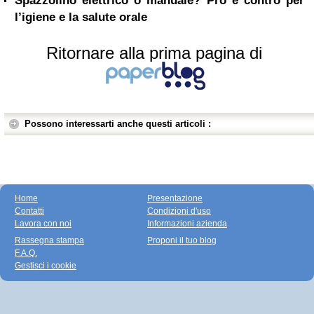
Spazzolino elettrico o manuale? Pro e contro per
l’igiene e la salute orale
Ritornare alla prima pagina di
Possono interessarti anche questi articoli :
Home
Presentazione
Contatti
Condizioni d'uso
Lavora con noi
Informazioni azienda
Rassegna stampa
Proponi il tuo blog
F.A.Q.
Gestisci i cookie