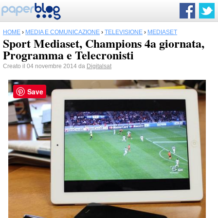
HOME
›
MEDIA E COMUNICAZIONE
›
TELEVISIONE
›
MEDIASET
Sport Mediaset, Champions 4a giornata,
Programma e Telecronisti
Creato il 04 novembre 2014 da
Digitalsat
Save