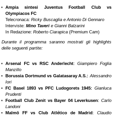
Ampia sintesi Juventus Football Club vs
Olympiacos FC
Telecronaca:
Ricky Buscaglia e Antonio Di Gennaro
Interviste:
Mino Taveri
e Gianni Balzarini
In Redazione:
Roberto Ciarapica
(Premium Cam)
Durante il programma saranno mostrati gli highlights
delle seguenti partite:
Arsenal FC vs RSC Anderlecht
:
Giampiero Foglia
Manzillo
Borussia
Dortmund
vs Galatasaray A.S.:
Alessandro
Iori
FC Basel 1893 vs PFC Ludogorets 1945:
Gianluca
Prudenti
Football Club Zenit vs Bayer 04 Leverkusen
:
Carlo
Landoni
Malmö FF vs Club Atlético de Madrid
:
Claudio