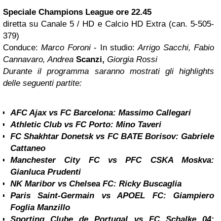
Speciale Champions League ore 22.45
diretta su Canale 5 / HD e Calcio HD Extra (can. 5-505-
379)
Conduce:
Marco Foroni
- In studio:
Arrigo Sacchi, Fabio
Cannavaro, Andrea
Scanzi,
Giorgia Rossi
Durante il programma saranno mostrati gli highlights
delle seguenti partite:
AFC Ajax vs FC Barcelona:
Massimo Callegari
Athletic Club vs FC Porto:
Mino Taveri
FC Shakhtar Donetsk vs FC BATE Borisov:
Gabriele
Cattaneo
Manchester
City FC vs PFC CSKA Moskva:
Gianluca Prudenti
NK Maribor vs Chelsea FC:
Ricky Buscaglia
Paris Saint-Germain vs APOEL FC
:
Giampiero
Foglia Manzillo
Sporting Clube de Portugal vs FC Schalke 04: