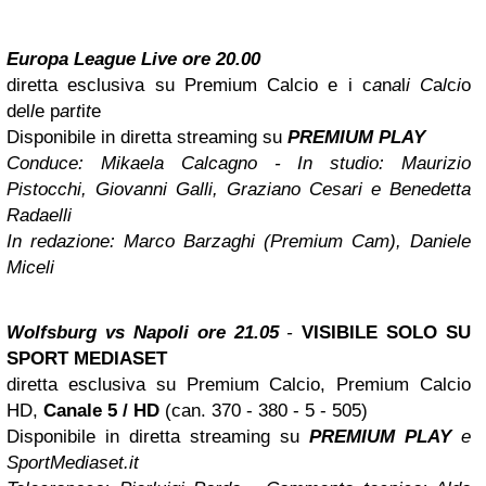
Europa League Live ore 20.00
diretta esclusiva su Premium Calcio e i c
a
n
a
l
i
C
a
l
c
i
o
d
e
l
l
e
p
a
r
t
i
t
e
Disponibile in diretta streaming su
PREMIUM PLAY
Conduce:
Mikaela Calcagno
- In studio:
Maurizio
Pistocchi, Giovanni Galli, Graziano Cesari e Benedetta
Radaelli
In redazione:
Marco Barzaghi (Premium Cam), Daniele
Miceli
Wolfsburg vs Napoli
ore 21.05
-
VISIBILE SOLO SU
SPORT MEDIASET
diretta esclusiva su Premium Calcio, Premium Calcio
HD,
Canale 5 / HD
(can. 370 - 380 - 5 - 505)
Disponibile in diretta streaming su
PREMIUM PLAY
e
SportMediaset.it