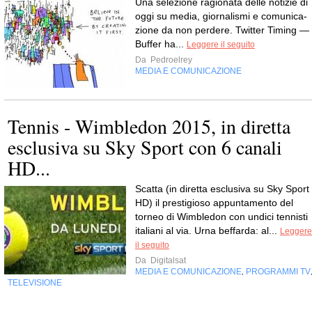
Una sele­zione ragio­nata delle noti­zie di
oggi su media, gior­na­li­smi e comu­ni­ca­
zione da non perdere. Twit­ter Timing —
Buf­fer ha...
Leggere il seguito
Da
Pedroelrey
MEDIA E COMUNICAZIONE
Tennis - Wimbledon 2015, in diretta
esclusiva su Sky Sport con 6 canali
HD...
Scatta (in diretta esclusiva su Sky Sport
HD) il prestigioso appuntamento del
torneo di Wimbledon con undici tennisti
italiani al via. Urna beffarda: al...
Leggere
il seguito
Da
Digitalsat
MEDIA E COMUNICAZIONE
PROGRAMMI TV
,
TELEVISIONE