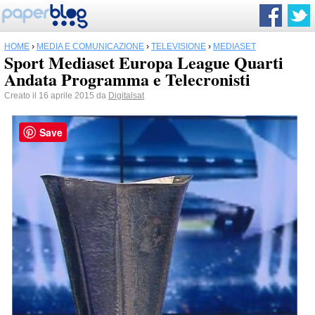
HOME
›
MEDIA E COMUNICAZIONE
›
TELEVISIONE
›
MEDIASET
Sport Mediaset Europa League Quarti
Andata Programma e Telecronisti
Creato il 16 aprile 2015 da
Digitalsat
Save