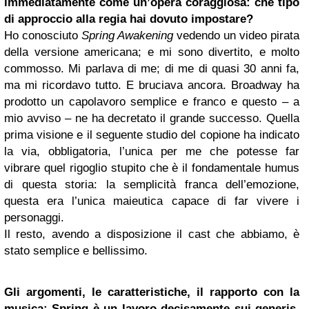
immediatamente come un’opera coraggiosa: che tipo
di approccio alla regia hai dovuto impostare?
Ho conosciuto
Spring Awakening
vedendo un video pirata
della versione americana; e mi sono divertito, e molto
commosso. Mi parlava di me; di me di quasi 30 anni fa,
ma mi ricordavo tutto. E bruciava ancora. Broadway ha
prodotto un capolavoro semplice e franco e questo – a
mio avviso – ne ha decretato il grande successo. Quella
prima visione e il seguente studio del copione ha indicato
la via, obbligatoria, l’unica per me che potesse far
vibrare quel rigoglio stupito che è il fondamentale humus
di questa storia: la semplicità franca dell’emozione,
questa era l’unica maieutica capace di far vivere i
personaggi.
Il resto, avendo a disposizione il cast che abbiamo, è
stato semplice e bellissimo.
Gli argomenti, le caratteristiche, il rapporto con la
musica: Spring è un lavoro decisamente sui generis.