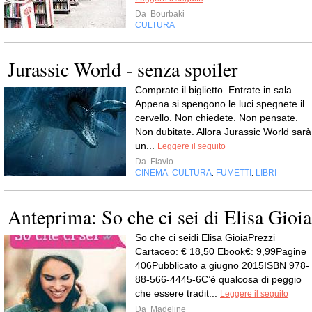
Da
Bourbaki
CULTURA
Jurassic World - senza spoiler
Comprate il biglietto. Entrate in sala.
Appena si spengono le luci spegnete il
cervello. Non chiedete. Non pensate.
Non dubitate. Allora Jurassic World sarà
un...
Leggere il seguito
Da
Flavio
CINEMA
CULTURA
FUMETTI
LIBRI
,
,
,
Anteprima: So che ci sei di Elisa Gioia
So che ci seidi Elisa GioiaPrezzi
Cartaceo: € 18,50 Ebook€: 9,99Pagine
406Pubblicato a giugno 2015ISBN 978-
88-566-4445-6C’è qualcosa di peggio
che essere tradit...
Leggere il seguito
Da
Madeline