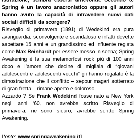
Spring è un lavoro anacronistico oppure gli autori
hanno avuto la capacità di intravedere nuovi dati
sociali difficili da scorgere?
Risveglio di primavera (1891) di Wedekind era pura
avanguardia, sconvolgente e scandaloso e infatti dovette
aspettare 15 anni e un grandissimo ed influente regista
come
Max Reinhardt
per essere messo in scena; Spring
Awakening è la sua metamorfosi rock più di 100 anni
dopo e l’amore che decine di migliaia di “giovani
adolescenti e adolescenti vecchi” gli hanno regalato è la
dimostrazione che il conflitto – seppur magari sotterrato
di gran fretta – rimane aperto e doloroso.
Azzardo ? Se
Frank Wedekind
fosse nato a New York
negli anni ‘60, non avrebbe scritto Risveglio di
primavera; ne sono sicuro, avrebbe scritto Spring
Awakening.
[
fonte
:
www.springaweakening.it
]