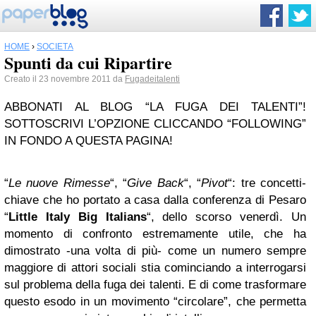
HOME
›
SOCIETÀ
Spunti da cui Ripartire
Creato il 23 novembre 2011 da
Fugadeitalenti
ABBONATI AL BLOG “LA FUGA DEI TALENTI”!
SOTTOSCRIVI L’OPZIONE CLICCANDO “FOLLOWING”
IN FONDO A QUESTA PAGINA!
“
Le nuove Rimesse
“, “
Give Back
“, “
Pivot
“: tre concetti-
chiave che ho portato a casa dalla conferenza di Pesaro
“
Little Italy Big Italians
“, dello scorso venerdì. Un
momento di confronto estremamente utile, che ha
dimostrato -una volta di più- come un numero sempre
maggiore di attori sociali stia cominciando a interrogarsi
sul problema della fuga dei talenti. E di come trasformare
questo esodo in un movimento “circolare”, che permetta