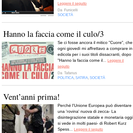
Leggere il seguito
Da
Funicelli
SOCIETÀ
Hanno la faccia come il culo/3
Se ci fosse ancora il mitico "Cuore", che
ogni giovedì mi affrettavo a comprare in
edicola per i suoi titoli dissacranti, dopo
"Hanno la faccia come il...
Leggere il
seguito
Da
Tafanus
POLITICA
SATIRA
SOCIETÀ
,
,
Vent’anni prima!
Perché l'Unione Europea può diventare
una 'rovina' nuova di zecca- La
disintegrazione statale e monetaria oggi
si vede in molti paesi- di Robert Kurz
Spess...
Leggere il seguito