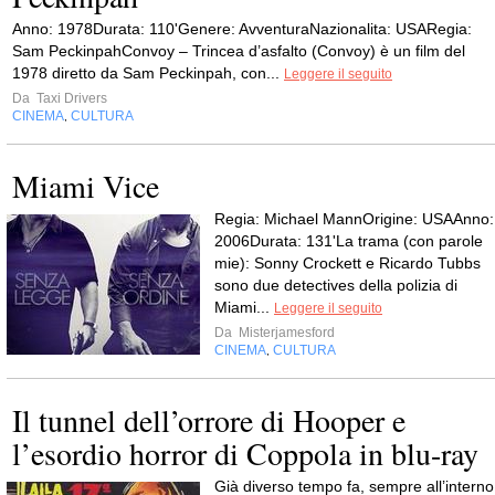
Anno: 1978Durata: 110'Genere: AvventuraNazionalita: USARegia:
Sam PeckinpahConvoy – Trincea d’asfalto (Convoy) è un film del
1978 diretto da Sam Peckinpah, con...
Leggere il seguito
Da
Taxi Drivers
CINEMA
CULTURA
,
Miami Vice
Regia: Michael MannOrigine: USAAnno:
2006Durata: 131'La trama (con parole
mie): Sonny Crockett e Ricardo Tubbs
sono due detectives della polizia di
Miami...
Leggere il seguito
Da
Misterjamesford
CINEMA
CULTURA
,
Il tunnel dell’orrore di Hooper e
l’esordio horror di Coppola in blu-ray
Già diverso tempo fa, sempre all’interno