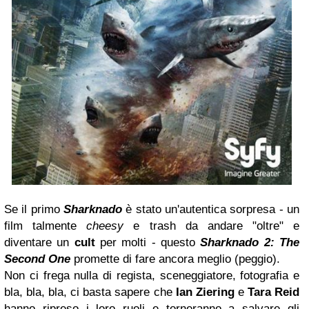
Se il primo
Sharknado
è stato un'autentica sorpresa - un
film talmente
cheesy
e trash da andare "oltre" e
diventare un
cult
per molti - questo
Sharknado 2: The
Second One
promette di fare ancora meglio (peggio).
Non ci frega nulla di regista, sceneggiatore, fotografia e
bla, bla, bla, ci basta sapere che
Ian Ziering
e
Tara Reid
hanno ripreso i loro ruoli e torneranno a salvare gli