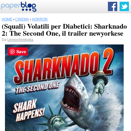
HOME
›
CINEMA
›
HORROR
(Squali) Volatili per Diabetici: Sharknado
2: The Second One, il trailer newyorkese
Da
Uomochesfoglia
Save