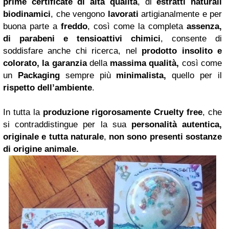
prime
certificate di alta qualità
, di
estratti naturali
biodinamici
, che vengono
lavorati
artigianalmente e per
buona parte a
freddo
, così come la completa
assenza,
di parabeni e tensioattivi chimici
, consente di
soddisfare anche chi ricerca, nel
prodotto insolito e
colorato, la garanzia
della
massima qualità,
così come
un
Packaging
sempre più
minimalista,
quello per il
rispetto dell’ambiente
.
In tutta la
produzione rigorosamente Cruelty free
, che
si contraddistingue per la sua
personalità autentica,
originale e tutta naturale
,
non sono presenti sostanze
di origine animale.