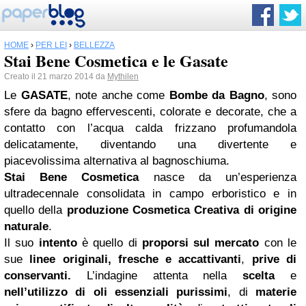
HOME
›
PER LEI
›
BELLEZZA
Stai Bene Cosmetica e le Gasate
Creato il 21 marzo 2014 da
Mythilen
Le
GASATE
, note anche come
Bombe da Bagno
, sono
sfere da bagno effervescenti, colorate e decorate, che a
contatto con l’acqua calda frizzano profumandola
delicatamente, diventando una divertente e
piacevolissima alternativa al bagnoschiuma.
Stai Bene Cosmetica
nasce da un’esperienza
ultradecennale consolidata in campo erboristico e in
quello della
produzione Cosmetica Creativa di origine
naturale
.
Il suo
intento
è quello di
proporsi sul mercato
con le
sue
linee originali, fresche e accattivanti
,
prive di
conservanti.
L’indagine attenta nella
scelta
e
nell’utilizzo di oli essenziali purissimi
, di
materie