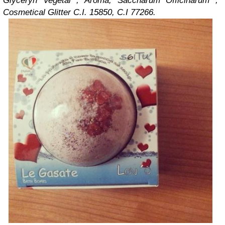
Glyceryn Vegetal , Aroma, Saccharum Officinarum ,
Cosmetical Glitter C.I. 15850, C.I 77266.