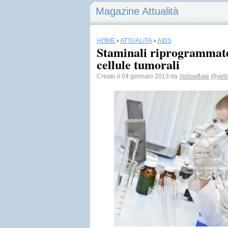
Magazine Attualità
HOME
›
ATTUALITÀ
›
AIDS
Staminali riprogrammat
cellule tumorali
Creato il 04 gennaio 2013 da
Yellowflate
@yell