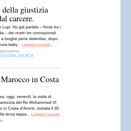
 della giustizia
al carcere.
 Lupi. Ho già parlato – forse tra i
lia – dei nostri tre connazionali
 a lunghe pene detentive, dopo
 una baby...
Leggere il seguito
giornalismo
CULTURA
SOCIETÀ
,
Marocco in Costa
a, oggi, venerdì, la visita di
i amicizia del Re Mohammed VI
 in Costa d'Avorio, iniziata il 30
la terza tappa...
Leggere il seguito
te