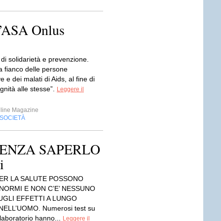
l’ASA Onlus
 di solidarietà e prevenzione.
a fianco delle persone
e e dei malati di Aids, al fine di
ignità alle stesse”.
Leggere il
line Magazine
SOCIETÀ
SENZA SAPERLO
i
 PER LA SALUTE POSSONO
NORMI E NON C’E’ NESSUNO
UGLI EFFETTI A LUNGO
ELL’UOMO. Numerosi test su
laboratorio hanno...
Leggere il