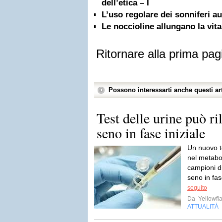
dell’etica – I
L’uso regolare dei sonniferi au
Le noccioline allungano la vita
Ritornare alla prima pag
Possono interessarti anche questi art
Test delle urine può ril
seno in fase iniziale
Un nuovo te
nel metabol
campioni di
seno in fas
seguito
Da
Yellowfla
ATTUALITÀ