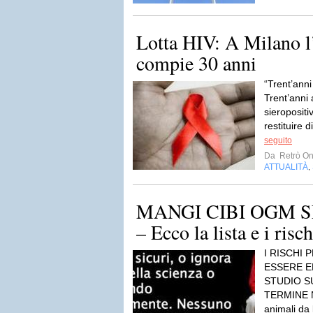
Lotta HIV: A Milano 
compie 30 anni
“Trent’anni
Trent’anni 
sieropositiv
restituire d
seguito
Da
Retrò On
ATTUALITÀ
,
MANGI CIBI OGM 
– Ecco la lista e i risch
I RISCHI
ESSERE E
STUDIO S
TERMINE N
animali da 