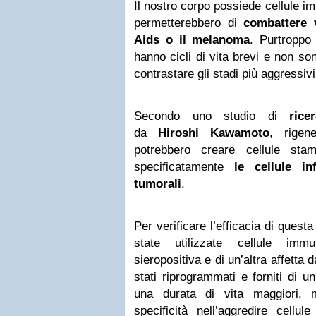
Il nostro corpo possiede cellule 
permetterebbero di
combattere 
Aids o il melanoma
. Purtroppo 
hanno cicli di vita brevi e non son
contrastare gli stadi più aggressivi
Secondo uno studio di
rice
da
Hiroshi Kawamoto
, rigen
potrebbero creare cellule stam
specificatamente
le cellule i
tumorali
.
Per verificare l’efficacia di quest
state utilizzate cellule imm
sieropositiva e di un’altra affetta 
stati riprogrammati e forniti di u
una durata di vita maggiori, 
specificità nell’aggredire cellu