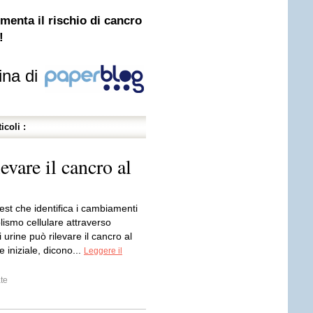
menta il rischio di cancro
!
ina di
icoli :
evare il cancro al
st che identifica i cambiamenti
ismo cellulare attraverso
 urine può rilevare il cancro al
e iniziale, dicono...
Leggere il
te