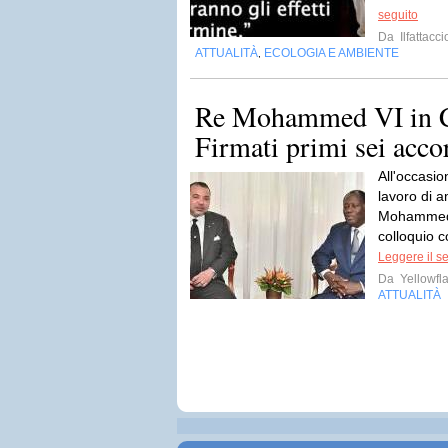
seguito
Da
Ilfattacci
ATTUALITÀ
ECOLOGIA E AMBIENTE
,
Re Mohammed VI in C
Firmati primi sei acco
All'occasion
lavoro di a
Mohammed 
colloquio c
Leggere il s
Da
Yellowfla
ATTUALITÀ