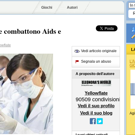
Giochi
Autori
e combattono Aids e
owflate
L
Vedi articolo originale
L'
Segnala un abuso
GI
A proposito dell'autore
Yellowflate
90509
condivisioni
Vedi il suo profilo
Vedi il suo blog
Agi