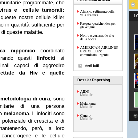
I suoi ultimi articoli
immunitarie programmate, che
virus e cellule tumorali:
Alassio: settimana della
vela d’altura
I
queste nostre cellule killer
Pasqua: qualche idea per
o in quantità sufficiente per
gli Auguri
 di queste malattie.
Non trascuriamo le afte
della bocca
AMERICAN AIRLINES
rca nipponico
coordinato
BRUXELLES:
comunicato urgente
erando questi
linfociti
si
inali capaci di aggredire
Vedi tutti
nfettate da Hiv e quelle
Dossier Paperblog
AIDS
Malattie
a
metodologia di cura
, sono
Melanoma
unitarie di una persona
Malattie
da
melanoma
. I linfociti sono
Cancro
Malattie
n potenziale di crescita e di
mantenendo, però, la loro
le cancerogene e le cellule