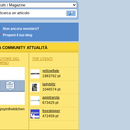
Non ancora membro?
Proponi il tuo blog
A COMMUNITY ATTUALITÀ
AUTORE DEL
TOP UTENTI
ORNO
yellowflate
1983762 pt
ladyblitz
1046574 pt
apietrarota
673425 pt
psyinthekitchen
freeskipper
472459 pt