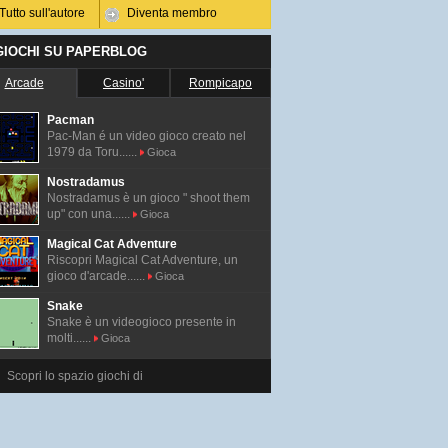
Tutto sull'autore
Diventa membro
 GIOCHI SU PAPERBLOG
Arcade
Casino'
Rompicapo
Pacman
Pac-Man é un video gioco creato nel
1979 da Toru......
Gioca
Nostradamus
Nostradamus è un gioco " shoot them
up" con una......
Gioca
Magical Cat Adventure
Riscopri Magical Cat Adventure, un
gioco d'arcade......
Gioca
Snake
Snake è un videogioco presente in
molti......
Gioca
Scopri lo spazio giochi di