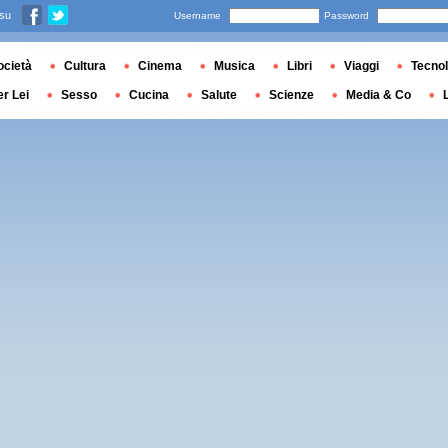
 su
Username
Password
ocietà
Cultura
Cinema
Musica
Libri
Viaggi
Tecnol
er Lei
Sesso
Cucina
Salute
Scienze
Media & Co