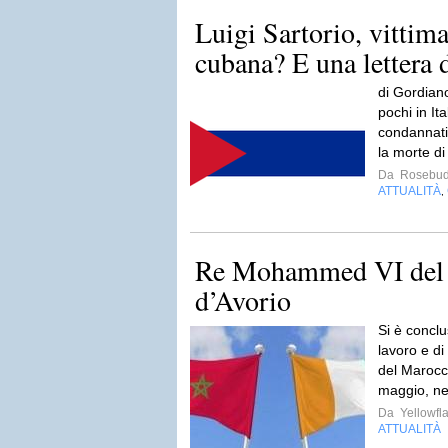
Luigi Sartorio, vittima
cubana? E una lettera d
di Gordiano
pochi in Ita
condannati
la morte di
Da
Rosebud
ATTUALITÀ
,
Re Mohammed VI del 
d’Avorio
Si è conclus
lavoro e d
del Marocco
maggio, nel
Da
Yellowfla
ATTUALITÀ