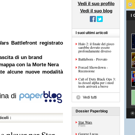
Vedi il suo profilo
Vedi il suo blog
I
I suoi ultimi articoli
rs Battlefront registrato
Halo 2: il finale del gioco
sarebbe dovuto essere
profondamente diverso
ascita di un brand
Battleborn - Provato
e mappa con la Morte Nera
Forced Showdown -
Recensione
ate alcune nuove modalità
Call of Duty Black Ops 3:
la closed alpha per i mod
tools arriverà a breve
ina di
Vedi tutti
Dossier Paperblog
icoli :
Star Wars
Film
 player per Star
George Lucas