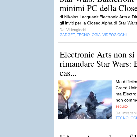
minimi PC della Clos
di Nikolas LacquanitiElectronic Arts e D
gli inviti per la Closed Alpha di Star Wars
Da
Videogiochi
GADGET
TECNOLOGIA
VIDEOGIOCHI
,
,
Electronic Arts non si
rimandare Star Wars: B
cas...
Ma difficil
Creed Unit
ma Electron
non commett
seguito
Da
Intratten
TECNOLOG