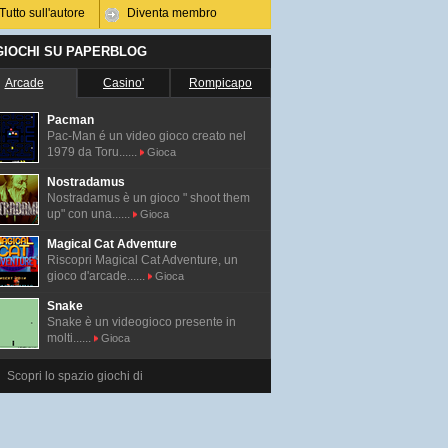
Tutto sull'autore
Diventa membro
 GIOCHI SU PAPERBLOG
Arcade
Casino'
Rompicapo
Pacman
Pac-Man é un video gioco creato nel
1979 da Toru......
Gioca
Nostradamus
Nostradamus è un gioco " shoot them
up" con una......
Gioca
Magical Cat Adventure
Riscopri Magical Cat Adventure, un
gioco d'arcade......
Gioca
Snake
Snake è un videogioco presente in
molti......
Gioca
Scopri lo spazio giochi di