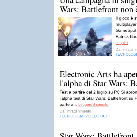
Wars: Battlefront non è
Il gioco è s
multiplayer
GameSpot, 
Patrick Bac
seguito
Da
Intratten
TECNOLOG
Electronic Arts ha aper
l'alpha di Star Wars: Ba
Test a partire dal 2 luglio su PC Si apron
l'alpha test di Star Wars: Battlefront su 
parte a...
Leggere il seguito
Da
Intrattenimento
TECNOLOGIA
VIDEOGIOCHI
,
Star Wars: Battlefront –