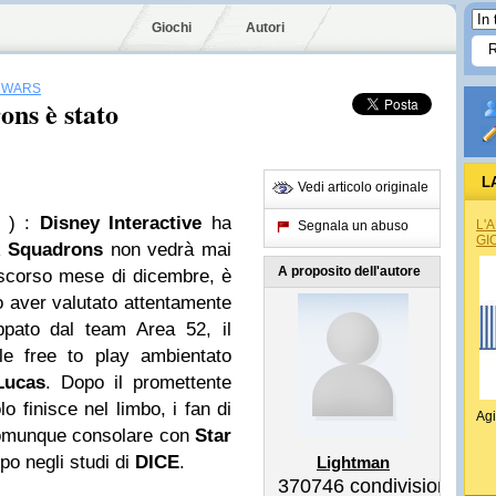
Giochi
Autori
 WARS
ns è stato
L
Vedi articolo originale
 )
:
Disney Interactive
ha
L'
Segnala un abuso
GI
 Squadrons
non vedrà mai
A proposito dell'autore
o scorso mese di dicembre, è
o aver valutato attentamente
ppato dal team Area 52, il
le free to play ambientato
Lucas
. Dopo il promettente
o finisce nel limbo, i fan di
Agi
comunque consolare con
Star
ppo negli studi di
DICE
.
Lightman
370746
condivisioni