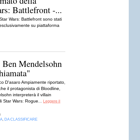
lmato della
s: Battlefront -...
 Star Wars: Battlefront sono stati
 esclusivamente su piattaforma
, Ben Mendelsohn
chiamata"
co D'asaro Ampiamente riportato,
e il protagonista di Bloodline,
ohn interpreterà il villain
di Star Wars: Rogue...
Leggere il
n
IA
DA CLASSIFICARE
,