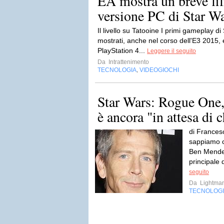
EA mostra un breve fi
versione PC di Star War
Il livello su Tatooine I primi gameplay di
mostrati, anche nel corso dell'E3 2015,
PlayStation 4...
Leggere il seguito
Da
Intrattenimento
TECNOLOGIA
VIDEOGIOCHI
,
Star Wars: Rogue One
è ancora "in attesa di 
di Frances
sappiamo ch
Ben Mendels
principale 
seguito
Da
Lightma
TECNOLOG