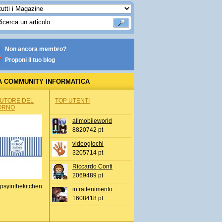
Non ancora membro?
Proponi il tuo blog
A COMMUNITY INFORMATICA
AUTORE DEL
TOP UTENTI
ORNO
allmobileworld
8820742 pt
videogiochi
3205714 pt
Riccardo Conti
2069489 pt
psyinthekitchen
intrattenimento
1608418 pt