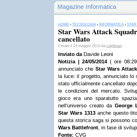
Magazine Informatica
HOME
›
TECNOLOGIA
›
INFORMATICA
›
STAR
Star Wars Attack Squadro
cancellato
Creato il 24 maggio 2014 da
Lightman
Inviato da
Davide Leoni
Notizia | 24/05/2014
( ore 08:29
annunciato che
Star Wars
Attack
la luce: il progetto, annunciato l
stato ufficialmente cancellato dop
le condizioni del mercato. Svilu
gioco era uno sparatutto spazia
nell'universo creato da
George 
Star Wars 1313
anche questo titol
questa storica saga si possono 
Wars Battlefront
, in fase di svilu
Fonte:
CVG