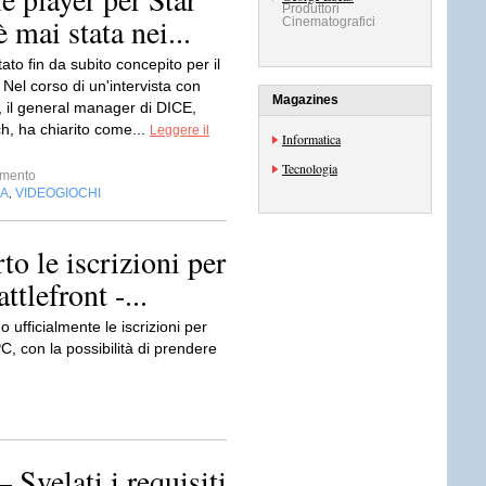
Produttori
 mai stata nei...
Cinematografici
tato fin da subito concepito per il
 Nel corso di un'intervista con
Magazines
il general manager di DICE,
h, ha chiarito come...
Leggere il
Informatica
Tecnologia
imento
IA
VIDEOGIOCHI
,
to le iscrizioni per
ttlefront -...
o ufficialmente le iscrizioni per
PC, con la possibilità di prendere
 Svelati i requisiti