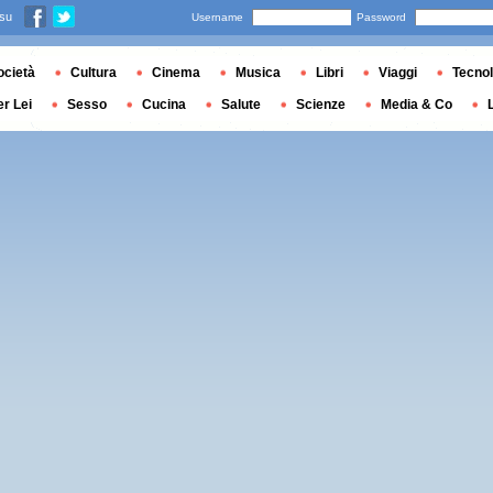
 su
Username
Password
ocietà
Cultura
Cinema
Musica
Libri
Viaggi
Tecnol
er Lei
Sesso
Cucina
Salute
Scienze
Media & Co