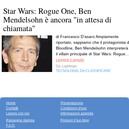
Star Wars: Rogue One, Ben
Mendelsohn è ancora "in attesa di
chiamata"
di Francesco D'asaro Ampiamente
riportato, sappiamo che il protagonista d
Bloodline, Ben Mendelsohn interpreterà
il villain principale di Star Wars: Rogue...
Leggere il seguito
Da
Lightman
TECNOLOGIA
DA CLASSIFICARE
,
Home
Presentazione
Contatti
Condizioni d'uso
Lavora con noi
Informazioni azienda
Rassegna stampa
Proponi il tuo blog
F.A.Q.