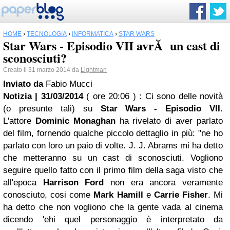
HOME
›
TECNOLOGIA
›
INFORMATICA
›
STAR WARS
Star Wars - Episodio VII avrĂ un cast di
sconosciuti?
Creato il 31 marzo 2014 da
Lightman
Inviato da
Fabio Mucci
Notizia | 31/03/2014
( ore 20:06 )
: Ci sono delle novità
(o presunte tali) su
Star Wars
- Episodio VII
.
L'attore
Dominic Monaghan
ha rivelato di aver parlato
del film, fornendo qualche piccolo dettaglio in più: "ne ho
parlato con loro un paio di volte. J. J. Abrams mi ha detto
che metteranno su un cast di sconosciuti. Vogliono
seguire quello fatto con il primo film della saga visto che
all'epoca
Harrison Ford
non era ancora veramente
conosciuto, cosi come
Mark Hamill
e
Carrie Fisher
. Mi
ha detto che non vogliono che la gente vada al cinema
dicendo 'ehi quel personaggio è interpretato da