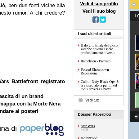
Vedi il suo profilo
ò, ben due fonti vicine alla
Vedi il suo blog
esto rumor. A chi credere?
I
I suoi ultimi articoli
Halo 2: il finale del gioco
sarebbe dovuto essere
profondamente diverso
Battleborn - Provato
Forced Showdown -
Recensione
rs Battlefront registrato
Call of Duty Black Ops 3:
la closed alpha per i mod
tools arriverà a breve
ascita di un brand
Vedi tutti
e mappa con la Morte Nera
ndare ai posteri
Dossier Paperblog
Star Wars
ina di
Film
Hollywood