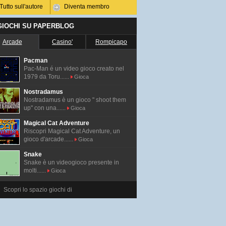
Tutto sull'autore
Diventa membro
 GIOCHI SU PAPERBLOG
Arcade
Casino'
Rompicapo
Pacman
Pac-Man é un video gioco creato nel
1979 da Toru......
Gioca
Nostradamus
Nostradamus è un gioco " shoot them
up" con una......
Gioca
Magical Cat Adventure
Riscopri Magical Cat Adventure, un
gioco d'arcade......
Gioca
Snake
Snake è un videogioco presente in
molti......
Gioca
Scopri lo spazio giochi di