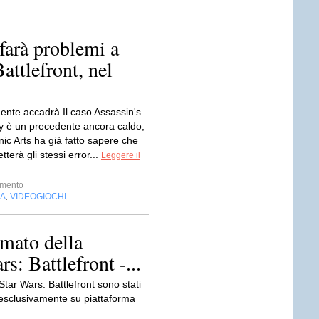
 farà problemi a
attlefront, nel
mente accadrà Il caso Assassin's
y è un precedente ancora caldo,
ic Arts ha già fatto sapere che
erà gli stessi error...
Leggere il
imento
IA
VIDEOGIOCHI
,
lmato della
s: Battlefront -...
 Star Wars: Battlefront sono stati
 esclusivamente su piattaforma