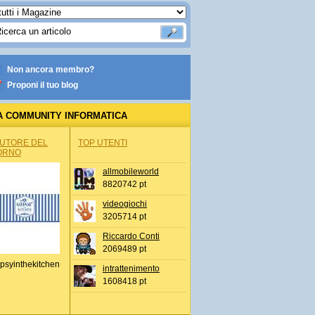
Non ancora membro?
Proponi il tuo blog
A COMMUNITY INFORMATICA
AUTORE DEL
TOP UTENTI
ORNO
allmobileworld
8820742 pt
videogiochi
3205714 pt
Riccardo Conti
2069489 pt
psyinthekitchen
intrattenimento
1608418 pt