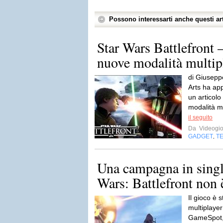
Possono interessarti anche questi art
Star Wars Battlefront 
nuove modalità multip
di Giusepp
Arts ha app
un articolo
modalità mu
il seguito
Da
Videogio
GADGET
T
,
Una campagna in single
Wars: Battlefront non è
Il gioco è s
multiplayer
GameSpot, 