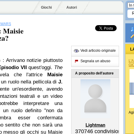
Giochi
Autori
 WARS
: Maisie
za?
L
Vedi articolo originale
)
: Arrivano notizie piuttosto
L'
Segnala un abuso
GI
pisodio VII
quest'oggi.
The
A proposito dell'autore
rivela che l'attrice
Maisie
 un ruolo nella pellicola di
J.
mente un'esordiente, avendo
ntazioni teatrali e un video
otrebbe interpretare una
, un ruolo definito "non da
Agi
embra esser confermata
o sentito che non sarà una
Lightman
370746
condivisioni
no messo gli occhi su Maisie