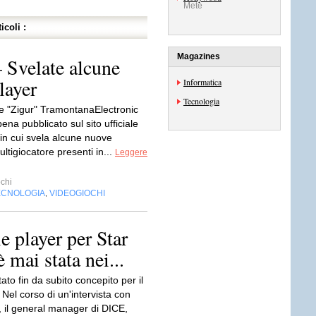
Mete
icoli :
Magazines
– Svelate alcune
layer
Informatica
Tecnologia
e "Zigur" TramontanaElectronic
ena pubblicato sul sito ufficiale
 in cui svela alcune nuove
ltigiocatore presenti in...
Leggere
chi
ECNOLOGIA
VIDEOGIOCHI
,
 player per Star
 mai stata nei...
tato fin da subito concepito per il
 Nel corso di un'intervista con
il general manager di DICE,