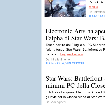
Patrick Bac
seguito
Da
Intratten
TECNOLOG
Electronic Arts ha aper
l'alpha di Star Wars: Ba
Test a partire dal 2 luglio su PC Si apron
l'alpha test di Star Wars: Battlefront su 
parte a...
Leggere il seguito
Da
Intrattenimento
TECNOLOGIA
VIDEOGIOCHI
,
Star Wars: Battlefront –
minimi PC della Clos
di Nikolas LacquanitiElectronic Arts e D
gli inviti per la Closed Alpha di Star Wars
Da
Videogiochi