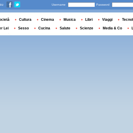
 su
Username
Password
ocietà
Cultura
Cinema
Musica
Libri
Viaggi
Tecnol
er Lei
Sesso
Cucina
Salute
Scienze
Media & Co