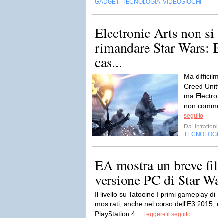
GADGET
TECNOLOGIA
VIDEOGIOCHI
,
,
Electronic Arts non si
rimandare Star Wars: B
cas...
Ma difficil
Creed Unit
ma Electron
non commett
seguito
Da
Intratten
TECNOLOG
EA mostra un breve fi
versione PC di Star War
Il livello su Tatooine I primi gameplay di
mostrati, anche nel corso dell'E3 2015,
PlayStation 4...
Leggere il seguito