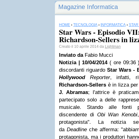
Magazine Informatica
HOME
›
TECNOLOGIA
›
INFORMATICA
›
STAR
Star Wars - Episodio VII
Richardson-Sellers in liz
Creato il 10 aprile 2014 da
Lightman
Inviato da
Fabio Mucci
Notizia | 10/04/2014
( ore 09:36 
discordanti riguardo
Star Wars
- E
Hollywood
Reporter
, infatti, 
Richardson-Sellers
è in lizza per
J. Abramas
; l'attrice è pratica
partecipato solo a delle rapprese
musicale. Stando alle fonti p
discendente di
Obi Wan Kenobi
protagonista". La notizia s
da
Deadline
che afferma: "abbiam
protagonista, ma i produttori han