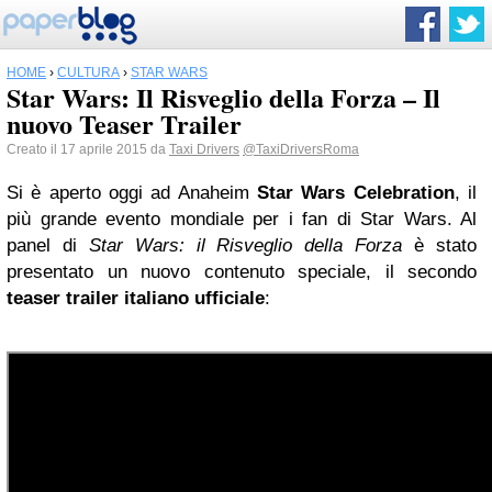
HOME
›
CULTURA
›
STAR WARS
Star Wars: Il Risveglio della Forza – Il
nuovo Teaser Trailer
Creato il 17 aprile 2015 da
Taxi Drivers
@TaxiDriversRoma
Si è aperto oggi ad Anaheim
Star Wars Celebration
, il
più grande evento mondiale per i fan di Star Wars. Al
panel di
Star Wars: il Risveglio della Forza
è stato
presentato un nuovo contenuto speciale, il secondo
teaser trailer italiano ufficiale
: