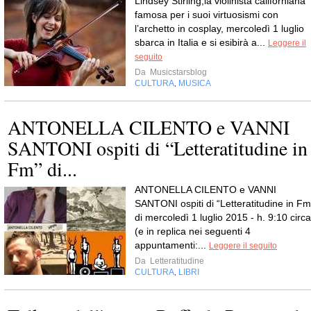
Lindsey Stirling,la violinista californiana
famosa per i suoi virtuosismi con
l’archetto in cosplay, mercoledì 1 luglio
sbarca in Italia e si esibirà a...
Leggere il
seguito
Da
Musicstarsblog
CULTURA
MUSICA
,
ANTONELLA CILENTO e VANNI
SANTONI ospiti di “Letteratitudine in
Fm” di...
ANTONELLA CILENTO e VANNI
SANTONI ospiti di “Letteratitudine in Fm
di mercoledì 1 luglio 2015 - h. 9:10 circa
(e in replica nei seguenti 4
appuntamenti:...
Leggere il seguito
Da
Letteratitudine
CULTURA
LIBRI
,