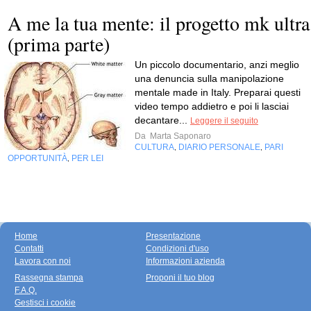
A me la tua mente: il progetto mk ultra
(prima parte)
Un piccolo documentario, anzi meglio
una denuncia sulla manipolazione
mentale made in Italy. Preparai questi
video tempo addietro e poi li lasciai
decantare...
Leggere il seguito
Da
Marta Saponaro
CULTURA
DIARIO PERSONALE
PARI
,
,
OPPORTUNITÀ
PER LEI
,
Home
Presentazione
Contatti
Condizioni d'uso
Lavora con noi
Informazioni azienda
Rassegna stampa
Proponi il tuo blog
F.A.Q.
Gestisci i cookie