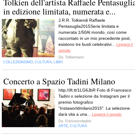
Tolkien dell'artista Raffaele Pentasugli
in edizione limitata, numerata e...
J.R.R. Tolkiendi Raffaele
Pentasuglia2015Serie limitata e
numerata 1/50Al mondo, così come
raccontato in un mio precedente post,
esistono tre busti celebrativi...
Leggere il
seguito
Da
Tolkieniano
COLLEZIONISMO
CULTURA
LIBRI
,
,
Concerto a Spazio Tadini Milano
http://ift.tt/1LG6JbR Foto di Francesco
Tadini o selezione da Instagram per il
premio fotografico
"Instaworldmilano2015″. La selezione
darà vita a una...
Leggere il seguito
Da
Francescotadini
ARTE
CULTURA
,