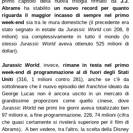
primo capitolo della nuova trilogia firmato da
J.J.
Abrams
ha stabilito
un nuovo record per quanto
riguarda il maggior incasso di sempre nel primo
week-end
sia tra le mura domestiche (il precedente era
stato segnato in estate da
Jurassic World
con 208, 8
milioni) sia complessivamente in tutto il mondo (lo
stesso
Jurassic World
aveva ottenuto 525 milioni di
dollari).
Jurassic World
,
invece,
rimane in testa
nel primo
week-end di programmazione
al di fuori degli Stati
Uniti
(316, 1 milioni contro 281), anche se c'è da
sottolineare che il nuovo episodio del
franchise
ideato da
George Lucas non è ancora uscito in un mercato di
grandissime proporzioni come quello cinese, dove
Jurassic World
nei primi tre giorni
aveva totalizzato ben
97 milioni e, a fine programmazione, 228, 74 milioni (cifra
che quasi certamente si rivelerà superiore per il film di
Abrams).
A ben vedere, tra l'altro, la scelta della Disney