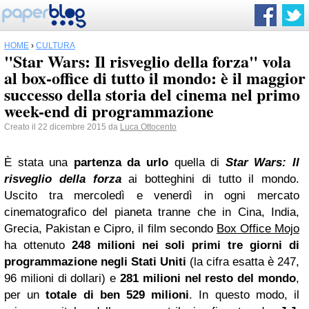
HOME
›
CULTURA
"Star Wars: Il risveglio della forza" vola
al box-office di tutto il mondo: è il maggior
successo della storia del cinema nel primo
week-end di programmazione
Creato il 22 dicembre 2015 da
Luca Ottocento
È stata una
partenza da urlo
quella di
Star Wars: Il
risveglio della forza
ai botteghini di tutto il mondo.
Uscito tra mercoledì e venerdì in ogni mercato
cinematografico del pianeta tranne che in Cina, India,
Grecia, Pakistan e Cipro, il film secondo
Box Office Mojo
ha ottenuto
248 milioni nei soli primi tre giorni di
programmazione negli Stati Uniti
(la cifra esatta è 247,
96 milioni di dollari) e
281 milioni nel resto del mondo
,
per un
totale di ben 529 milioni
. In questo modo, il