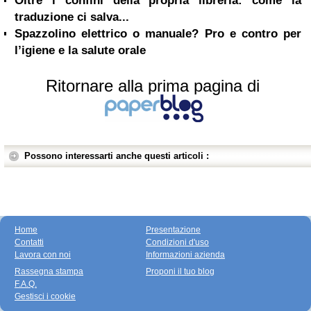
Oltre i confini della propria libreria: come la
traduzione ci salva...
Spazzolino elettrico o manuale? Pro e contro per
l’igiene e la salute orale
Ritornare alla prima pagina di
Possono interessarti anche questi articoli :
Home
Presentazione
Contatti
Condizioni d'uso
Lavora con noi
Informazioni azienda
Rassegna stampa
Proponi il tuo blog
F.A.Q.
Gestisci i cookie