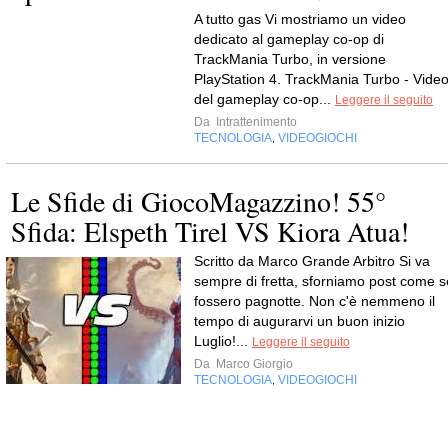
A tutto gas Vi mostriamo un video
dedicato al gameplay co-op di
TrackMania Turbo, in versione
PlayStation 4. TrackMania Turbo - Vide
del gameplay co-op...
Leggere il seguito
Da
Intrattenimento
TECNOLOGIA
VIDEOGIOCHI
,
Le Sfide di GiocoMagazzino! 55°
Sfida: Elspeth Tirel VS Kiora Atua!
Scritto da Marco Grande Arbitro Si va
sempre di fretta, sforniamo post come s
fossero pagnotte. Non c'è nemmeno il
tempo di augurarvi un buon inizio
Luglio!...
Leggere il seguito
Da
Marco Giorgio
TECNOLOGIA
VIDEOGIOCHI
,