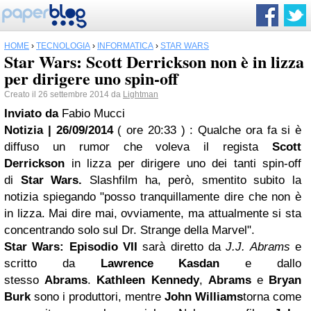
HOME
›
TECNOLOGIA
›
INFORMATICA
›
STAR WARS
Star Wars: Scott Derrickson non è in lizza
per dirigere uno spin-off
Creato il 26 settembre 2014 da
Lightman
Inviato da
Fabio Mucci
Notizia | 26/09/2014
( ore 20:33 )
: Qualche ora fa si è
diffuso un rumor che voleva il regista
Scott
Derrickson
in lizza per dirigere uno dei tanti spin-off
di
Star Wars
.
Slashfilm ha, però, smentito subito la
notizia spiegando "posso tranquillamente dire che non è
in lizza. Mai dire mai, ovviamente, ma attualmente si sta
concentrando solo sul Dr. Strange della Marvel".
Star Wars: Episodio VII
sarà diretto da
J.J. Abrams
e
scritto da
Lawrence Kasdan
e dallo
stesso
Abrams
.
Kathleen Kennedy
,
Abrams
e
Bryan
Burk
sono i produttori, mentre
John Williams
torna come