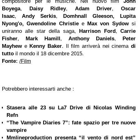
compositore per le musiche. Nel nuovo film
John
Boyega
,
Daisy Ridley
,
Adam Driver
,
Oscar
Isaac
,
Andy Serkis
,
Domhnall Gleeson, Lupita
Nyong'o, Gwendoline Christie
e
Max von Sydow
si
uniranno alle star della saga,
Harrison Ford
,
Carrie
Fisher
,
Mark Hamill
,
Anthony Daniels
,
Peter
Mayhew
e
Kenny Baker
. Il film arriverà nei cinema
di
tutto
il mondo il 18 dicembre 2015.
Fonte:
/Film
Potrebbero interessarti anche :
Stasera alle 23 su La7 Drive di Nicolas Winding
Refn
“The Vampire Diaries 7”: fate spazio per tre nuove
vampire
Mmlineproduction presenta “il vento di nord est”