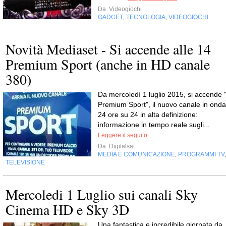
Da
Videogiochi
GADGET
TECNOLOGIA
VIDEOGIOCHI
,
,
Novità Mediaset - Si accende alle 14
Premium Sport (anche in HD canale
380)
Da mercoledì 1 luglio 2015, si accende 
Premium Sport", il nuovo canale in onda
24 ore su 24 in alta definizione:
informazione in tempo reale sugli...
Leggere il seguito
Da
Digitalsat
MEDIA E COMUNICAZIONE
PROGRAMMI TV
,
TELEVISIONE
Mercoledi 1 Luglio sui canali Sky
Cinema HD e Sky 3D
Una fantastica e incredibile giornata da