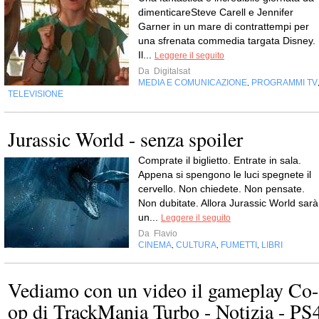
dimenticareSteve Carell e Jennifer
Garner in un mare di contrattempi per
una sfrenata commedia targata Disney.
Il...
Leggere il seguito
Da
Digitalsat
MEDIA E COMUNICAZIONE
PROGRAMMI TV
,
TELEVISIONE
Jurassic World - senza spoiler
Comprate il biglietto. Entrate in sala.
Appena si spengono le luci spegnete il
cervello. Non chiedete. Non pensate.
Non dubitate. Allora Jurassic World sarà
un...
Leggere il seguito
Da
Flavio
CINEMA
CULTURA
FUMETTI
LIBRI
,
,
,
Vediamo con un video il gameplay Co-
op di TrackMania Turbo - Notizia - PS